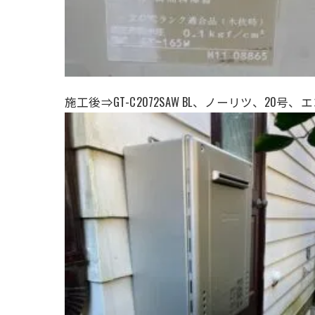
施工後⇒GT-C2072SAW BL、ノーリツ、20