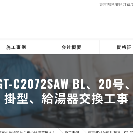
東京都杉並区井草で、
施工事例
会社概要
資格証
-C2072SAW BL、2
掛型、給湯器交換工事
尾市の給湯器なら街の給湯器屋さん
施工事例
東京都杉並区井草で、GT-C