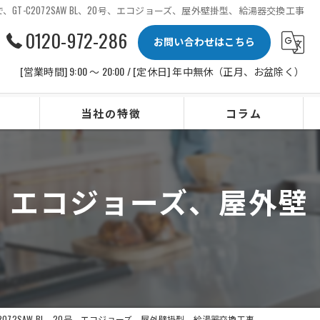
GT-C2072SAW BL、20号、エコジョーズ、屋外壁掛型、給湯器交換工事
0120-972-286
お問い合わせはこちら
[営業時間] 9:00 〜 20:00 / [定休日] 年中無休（正月、お盆除く）
当社の特徴
コラム
ビルトインコンロ
0号、エコジョーズ、屋外壁
レンジフード
水栓
IHクッキングヒーター
ビルトイン食洗機
2072SAW BL、20号、エコジョーズ、屋外壁掛型、給湯器交換工事