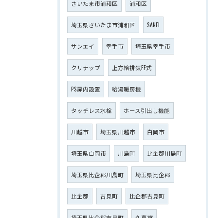
さいたま市浦和区
浦和区
埼玉県さいたま市浦和区
SANEI
サンエイ
幸手市
埼玉県幸手市
クリナップ
上方給排気FF式
PS扉内設置
給湯暖房機
タッチレス水栓
ホース引出し機能
川越市
埼玉県川越市
白岡市
埼玉県白岡市
川島町
比企郡川島町
埼玉県比企郡川島町
埼玉県比企郡
比企郡
吉見町
比企郡吉見町
埼玉県比企郡吉見町
久喜市