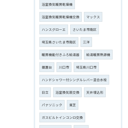
浴室換気暖房乾燥機
浴室換気暖房乾燥機交換
マックス
ハンスグローエ
さいたま市南区
埼玉県さいたま市南区
三洋
暖房機能付きふろ給湯器
給湯暖房熱源機
据置台
川口市
埼玉県川口市
ハンドシャワー付シングルレバー混合水栓
日立
浴室換気扇交換
天井埋込形
パナソニック
東芝
ガスビルトインコンロ交換