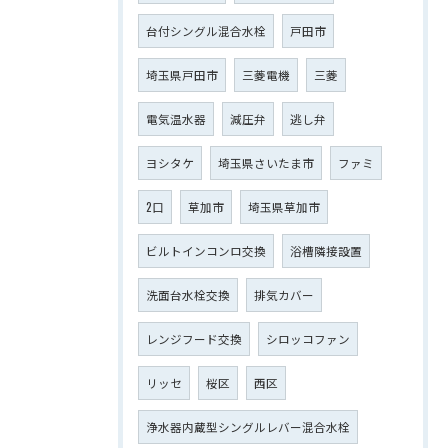
台付シングル混合水栓
戸田市
埼玉県戸田市
三菱電機
三菱
電気温水器
減圧弁
逃し弁
ヨシタケ
埼玉県さいたま市
ファミ
2口
草加市
埼玉県草加市
ビルトインコンロ交換
浴槽隣接設置
洗面台水栓交換
排気カバー
レンジフード交換
シロッコファン
リッセ
桜区
西区
浄水器内蔵型シングルレバー混合水栓