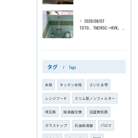
2026/08/07
TOTO、TM245C→KVK、KF800T、壁付タイプ、サーモスタット付シャワーバス水栓、浴室用水栓交換工事ー埼玉県上尾市平塚
タグ
Tags
水栓
キッチン水栓
さいたま市
レンジフード
スリム型ノンフィルター
埼玉県
給湯器交換
浴室換気扇
ガラストップ
石油給湯器
パロマ