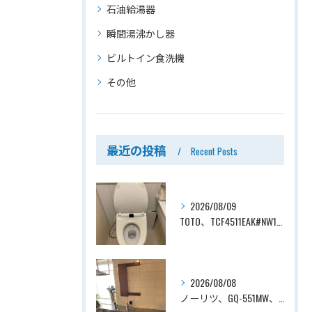
石油給湯器
瞬間湯沸かし器
ビルトイン食洗機
その他
最近の投稿
Recent Posts
2026/08/09
TOTO、TCF4511EAK#NW1→TOTO、TCF4714AK#NW1、ホワイト、瞬間式、温水洗浄便座、ウォシュレット交換工事ー埼玉県さいたま市見沼区南中野
2026/08/08
ノーリツ、GQ-551MW、5号、元止式、屋内壁掛、防熱カバー付き、瞬間湯沸かし器（小型湯沸器）設置工事ー埼玉県川口市道合