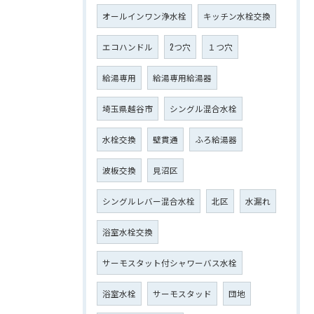
オールインワン浄水栓
キッチン水栓交換
エコハンドル
2つ穴
１つ穴
給湯専用
給湯専用給湯器
埼玉県越谷市
シングル混合水栓
水栓交換
壁貫通
ふろ給湯器
波板交換
見沼区
シングルレバー混合水栓
北区
水漏れ
浴室水栓交換
サーモスタット付シャワーバス水栓
浴室水栓
サーモスタッド
団地