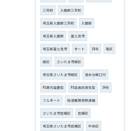
三芳町
入間郡三芳町
埼玉県入間郡三芳町
入間郡
埼玉県入間郡
富士見市
埼玉県富士見市
オート
20号
南区
緑区
さいたま市緑区
埼玉県さいたま市緑区
湯水分岐口付
PS扉内設置型
PS延長前排気型
24号
フルオート
給湯暖房用熱源機
さいたま市岩槻区
岩槻区
埼玉県さいたま市岩槻区
中央区