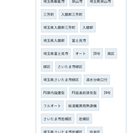
埼玉県飯能市
狭山市
埼玉県狭山市
三芳町
入間郡三芳町
埼玉県入間郡三芳町
入間郡
埼玉県入間郡
富士見市
埼玉県富士見市
オート
20号
南区
緑区
さいたま市緑区
埼玉県さいたま市緑区
湯水分岐口付
PS扉内設置型
PS延長前排気型
24号
フルオート
給湯暖房用熱源機
さいたま市岩槻区
岩槻区
埼玉県さいたま市岩槻区
中央区