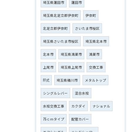
埼玉県蓮田市
蓮田市
埼玉県北足立郡伊奈町
伊奈町
北足立郡伊奈町
さいたま市桜区
埼玉県さいたま市桜区
埼玉県北本市
北本市
埼玉県鴻巣市
鴻巣市
上尾市
埼玉県上尾市
交換工事
FF式
埼玉県桶川市
メタルトップ
シングルレバー
混合水栓
水栓交換工事
カクダイ
ナショナル
75ｃｍタイプ
配管カバー
エコシングル
ハンドシャワー