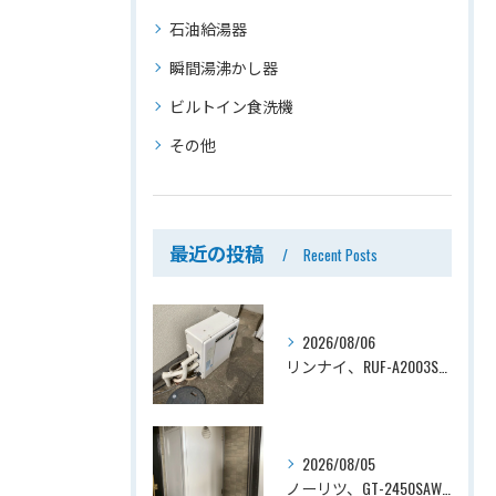
石油給湯器
瞬間湯沸かし器
ビルトイン食洗機
その他
最近の投稿
Recent Posts
2026/08/06
リンナイ、RUF-A2003SAG(A)→ノーリツ、GT-C2072SAR-1 BL、20号、エコジョーズ、オート、屋外据置型、給湯器交換工事ー埼玉県上尾市平塚
2026/08/05
ノーリツ、GT-2450SAWX-TB→ノーリツ、GT-2470SAW-TB-1 BL 、24号、オート、PS扉内後方排気、給湯器交換工事ー埼玉県さいたま市南区鹿手袋