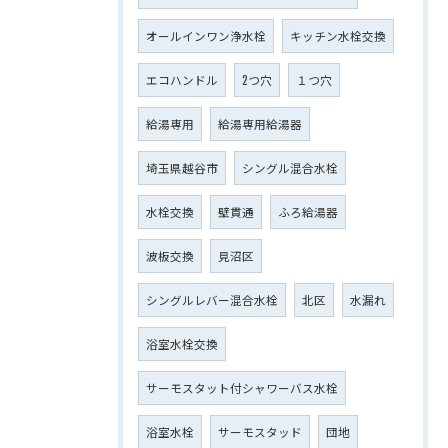
オールインワン浄水栓
キッチン水栓交換
エコハンドル
2つ穴
１つ穴
給湯専用
給湯専用給湯器
埼玉県越谷市
シングル混合水栓
水栓交換
壁貫通
ふろ給湯器
波板交換
見沼区
シングルレバー混合水栓
北区
水漏れ
浴室水栓交換
サーモスタット付シャワーバス水栓
浴室水栓
サーモスタッド
団地