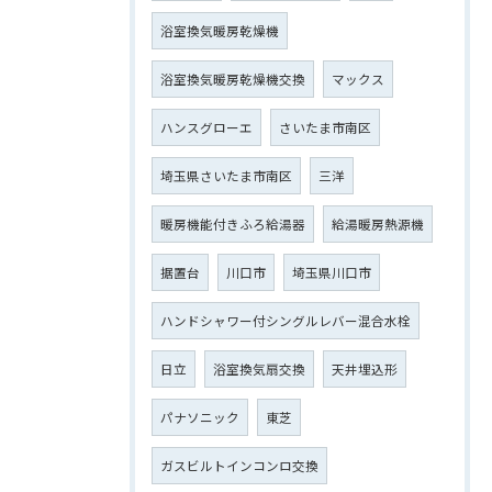
浴室換気暖房乾燥機
浴室換気暖房乾燥機交換
マックス
ハンスグローエ
さいたま市南区
埼玉県さいたま市南区
三洋
暖房機能付きふろ給湯器
給湯暖房熱源機
据置台
川口市
埼玉県川口市
ハンドシャワー付シングルレバー混合水栓
日立
浴室換気扇交換
天井埋込形
パナソニック
東芝
ガスビルトインコンロ交換