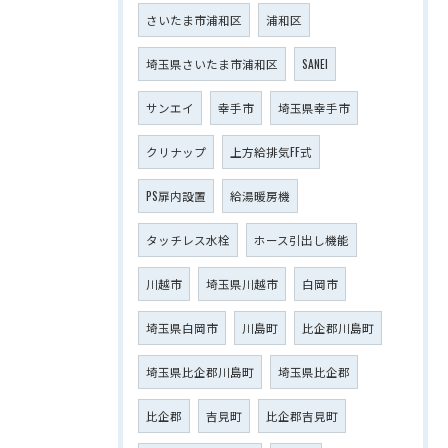
さいたま市浦和区
浦和区
埼玉県さいたま市浦和区
SANEI
サンエイ
幸手市
埼玉県幸手市
クリナップ
上方給排気FF式
PS扉内設置
給湯暖房機
タッチレス水栓
ホース引出し機能
川越市
埼玉県川越市
白岡市
埼玉県白岡市
川島町
比企郡川島町
埼玉県比企郡川島町
埼玉県比企郡
比企郡
吉見町
比企郡吉見町