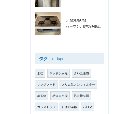
2026/08/04
ハーマン、DW32K4JAL→ノーリツ、N3WV6RWTP2SI、ファミ、つやめきガラストップ、天板幅60cmタイプ、ビルトインコンロ交換工事ー埼玉県さいたま市西区宮前町
タグ
Tags
水栓
キッチン水栓
さいたま市
レンジフード
スリム型ノンフィルター
埼玉県
給湯器交換
浴室換気扇
ガラストップ
石油給湯器
パロマ