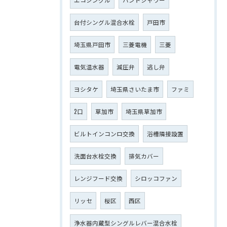
台付シングル混合水栓
戸田市
埼玉県戸田市
三菱電機
三菱
電気温水器
減圧弁
逃し弁
ヨシタケ
埼玉県さいたま市
ファミ
2口
草加市
埼玉県草加市
ビルトインコンロ交換
浴槽隣接設置
洗面台水栓交換
排気カバー
レンジフード交換
シロッコファン
リッセ
桜区
西区
浄水器内蔵型シングルレバー混合水栓