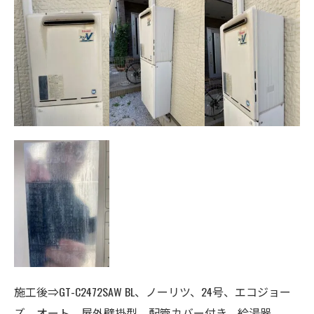
施工後⇒GT-C2472SAW BL、ノーリツ、24号、エコジョー
ズ、オート、
屋外壁掛型、配管カバー付き、給湯器