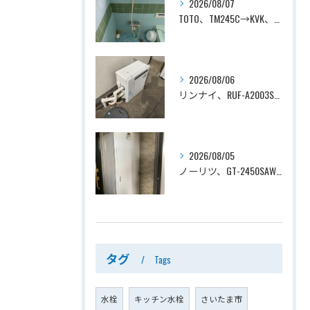
2026/08/07
TOTO、TM245C→KVK、KF800T、壁付タイプ、サーモスタット付シャワーバス水栓、浴室用水栓交換工事ー埼玉県上尾市平塚
2026/08/06
リンナイ、RUF-A2003SAG(A)→ノーリツ、GT-C2072SAR-1 BL、20号、エコジョーズ、オート、屋外据置型、給湯器交換工事ー埼玉県上尾市平塚
2026/08/05
ノーリツ、GT-2450SAWX-TB→ノーリツ、GT-2470SAW-TB-1 BL 、24号、オート、PS扉内後方排気、給湯器交換工事ー埼玉県さいたま市南区鹿手袋
タグ
Tags
水栓
キッチン水栓
さいたま市