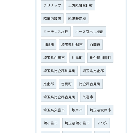
クリナップ
上方給排気FF式
PS扉内設置
給湯暖房機
タッチレス水栓
ホース引出し機能
川越市
埼玉県川越市
白岡市
埼玉県白岡市
川島町
比企郡川島町
埼玉県比企郡川島町
埼玉県比企郡
比企郡
吉見町
比企郡吉見町
埼玉県比企郡吉見町
久喜市
埼玉県久喜市
坂戸市
埼玉県坂戸市
鶴ヶ島市
埼玉県鶴ヶ島市
２つ穴