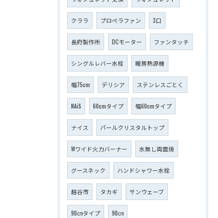
クララ
プロペラファン
3口
長府製作所
DCモーター
ファンタッチ
シングルレバー水栓
暖房熱源機
幅75cm
デリシア
ステンレスごとく
NAiS
60cmタイプ
幅60cmタイプ
ナイス
パールクリスタルトップ
Wワイド火力バーナー
水無し両面焼
グースネック
ハンドシャワー水栓
越谷市
タカギ
サンウェーブ
90㎝タイプ
90㎝