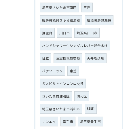
埼玉県さいたま市南区
三洋
暖房機能付きふろ給湯器
給湯暖房熱源機
据置台
川口市
埼玉県川口市
ハンドシャワー付シングルレバー混合水栓
日立
浴室換気扇交換
天井埋込形
パナソニック
東芝
ガスビルトインコンロ交換
さいたま市浦和区
浦和区
埼玉県さいたま市浦和区
SANEI
サンエイ
幸手市
埼玉県幸手市