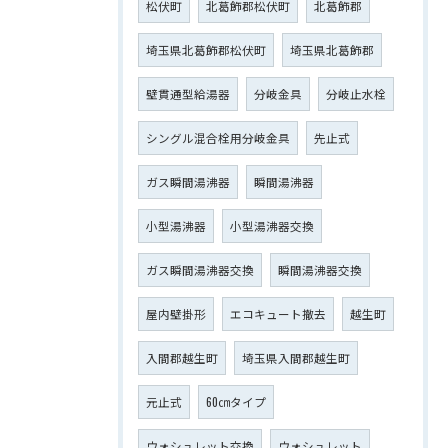
松伏町
北葛飾郡松伏町
北葛飾郡
埼玉県北葛飾郡松伏町
埼玉県北葛飾郡
壁貫通型給湯器
分岐金具
分岐止水栓
シングル混合栓用分岐金具
先止式
ガス瞬間湯沸器
瞬間湯沸器
小型湯沸器
小型湯沸器交換
ガス瞬間湯沸器交換
瞬間湯沸器交換
屋内壁掛形
エコキュート撤去
越生町
入間郡越生町
埼玉県入間郡越生町
元止式
60㎝タイプ
ウォシュレット交換
ウォシュレット