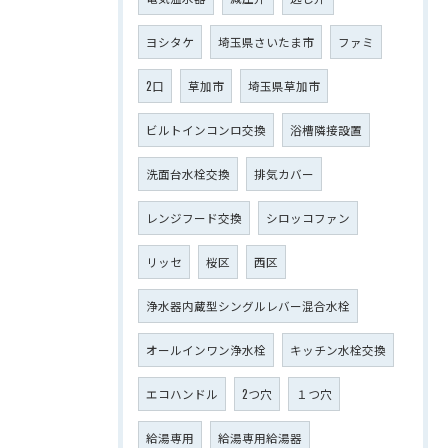
ヨシタケ
埼玉県さいたま市
ファミ
2口
草加市
埼玉県草加市
ビルトインコンロ交換
浴槽隣接設置
洗面台水栓交換
排気カバー
レンジフード交換
シロッコファン
リッセ
桜区
西区
浄水器内蔵型シングルレバー混合水栓
オールインワン浄水栓
キッチン水栓交換
エコハンドル
2つ穴
１つ穴
給湯専用
給湯専用給湯器