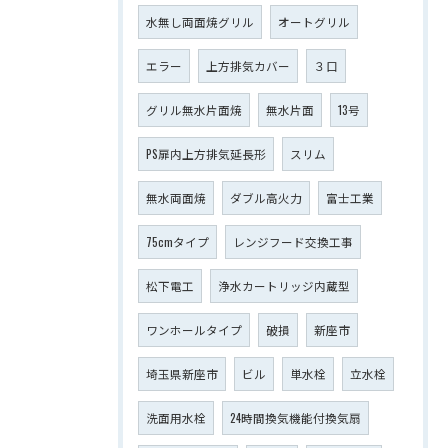
水無し両面焼グリル
オートグリル
エラー
上方排気カバー
３口
グリル無水片面焼
無水片面
13号
PS扉内上方排気延長形
スリム
無水両面焼
ダブル高火力
富士工業
75cmタイプ
レンジフード交換工事
松下電工
浄水カートリッジ内蔵型
ワンホールタイプ
破損
新座市
埼玉県新座市
ビル
単水栓
立水栓
洗面用水栓
24時間換気機能付換気扇