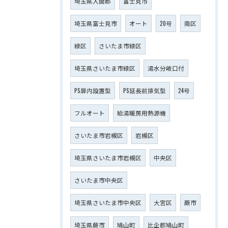
埼玉県入間郡
富士見市
埼玉県富士見市
オート
20号
南区
緑区
さいたま市緑区
埼玉県さいたま市緑区
湯水分岐口付
PS扉内設置型
PS延長前排気型
24号
フルオート
給湯暖房用熱源機
さいたま市岩槻区
岩槻区
埼玉県さいたま市岩槻区
中央区
さいたま市中央区
埼玉県さいたま市中央区
大宮区
蕨市
埼玉県蕨市
鳩山町
比企郡鳩山町