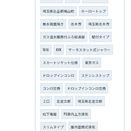
埼玉県比企郡鳩山町
ホーロートップ
無水両面焼き
志木市
埼玉県志木市
ガス温水暖房付ふろ給湯器
壁付タイプ
16号
KVK
サーモスタット式シャワー
スカートソケット仕様
東京ガス
ドロップインコンロ
ステンレストップ
コンロ交換
ドロップインコンロ交換
２口
北足立郡
埼玉県北足立郡
松下電器
PS扉内上方排気
スリムタイプ
屋内密閉式排気