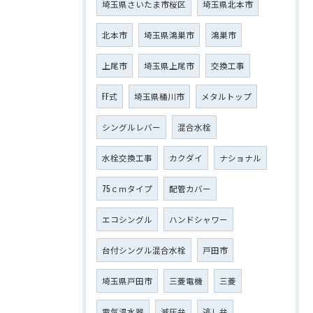
埼玉県さいたま市桜区
埼玉県北本市
北本市
埼玉県鴻巣市
鴻巣市
上尾市
埼玉県上尾市
交換工事
FF式
埼玉県桶川市
メタルトップ
シングルレバー
混合水栓
水栓交換工事
カクダイ
ナショナル
75ｃｍタイプ
配管カバー
エコシングル
ハンドシャワー
台付シングル混合水栓
戸田市
埼玉県戸田市
三菱電機
三菱
電気温水器
減圧弁
逃し弁