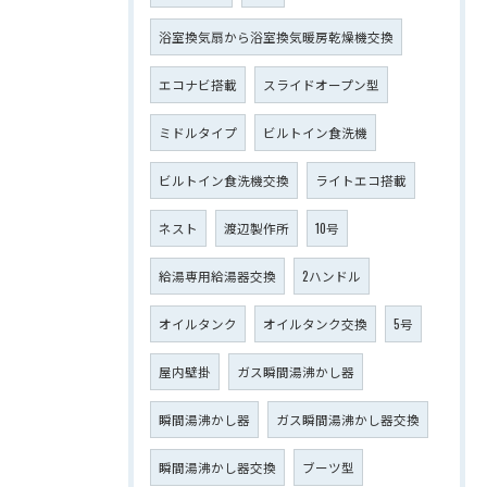
浴室換気扇から浴室換気暖房乾燥機交換
エコナビ搭載
スライドオープン型
ミドルタイプ
ビルトイン食洗機
ビルトイン食洗機交換
ライトエコ搭載
ネスト
渡辺製作所
10号
給湯専用給湯器交換
2ハンドル
オイルタンク
オイルタンク交換
5号
屋内壁掛
ガス瞬間湯沸かし器
瞬間湯沸かし器
ガス瞬間湯沸かし器交換
瞬間湯沸かし器交換
ブーツ型