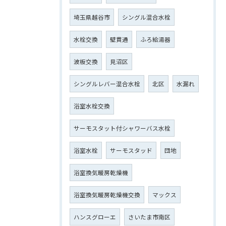
埼玉県越谷市
シングル混合水栓
水栓交換
壁貫通
ふろ給湯器
波板交換
見沼区
シングルレバー混合水栓
北区
水漏れ
浴室水栓交換
サーモスタット付シャワーバス水栓
浴室水栓
サーモスタッド
団地
浴室換気暖房乾燥機
浴室換気暖房乾燥機交換
マックス
ハンスグローエ
さいたま市南区