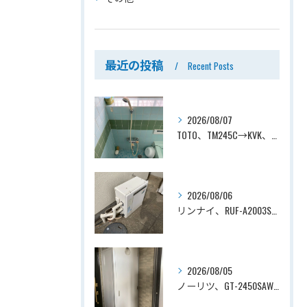
最近の投稿
Recent Posts
2026/08/07
TOTO、TM245C→KVK、KF800T、壁付タイプ、サーモスタット付シャワーバス水栓、浴室用水栓交換工事ー埼玉県上尾市平塚
2026/08/06
リンナイ、RUF-A2003SAG(A)→ノーリツ、GT-C2072SAR-1 BL、20号、エコジョーズ、オート、屋外据置型、給湯器交換工事ー埼玉県上尾市平塚
2026/08/05
ノーリツ、GT-2450SAWX-TB→ノーリツ、GT-2470SAW-TB-1 BL 、24号、オート、PS扉内後方排気、給湯器交換工事ー埼玉県さいたま市南区鹿手袋