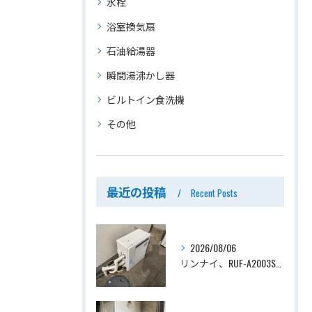
水栓
浴室換気扇
石油給湯器
瞬間湯沸かし器
ビルトイン食洗機
その他
最近の投稿
Recent Posts
2026/08/06
リンナイ、RUF-A2003SAG(A)→ノーリツ、GT-C2072SAR-1 BL、20号、エコジョーズ、オート、屋外据置型、給湯器交換工事ー埼玉県上尾市平塚