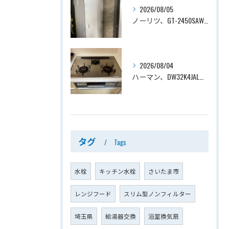
2026/08/05
ノーリツ、GT-2450SAWX-TB→ノーリツ、GT-2470SAW-TB-1 BL 、24号、オート、PS扉内後方排気、給湯器交換工事ー埼玉県さいたま市南区鹿手袋
2026/08/04
ハーマン、DW32K4JAL→ノーリツ、N3WV6RWTP2SI、ファミ、つやめきガラストップ、天板幅60cmタイプ、ビルトインコンロ交換工事ー埼玉県さいたま市西区宮前町
タグ
Tags
水栓
キッチン水栓
さいたま市
レンジフード
スリム型ノンフィルター
埼玉県
給湯器交換
浴室換気扇