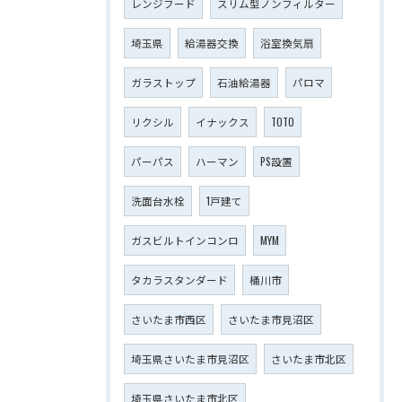
レンジフード
スリム型ノンフィルター
埼玉県
給湯器交換
浴室換気扇
ガラストップ
石油給湯器
パロマ
リクシル
イナックス
TOTO
パーパス
ハーマン
PS設置
洗面台水栓
1戸建て
ガスビルトインコンロ
MYM
タカラスタンダード
桶川市
さいたま市西区
さいたま市見沼区
埼玉県さいたま市見沼区
さいたま市北区
埼玉県さいたま市北区