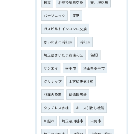
日立
浴室換気扇交換
天井埋込形
パナソニック
東芝
ガスビルトインコンロ交換
さいたま市浦和区
浦和区
埼玉県さいたま市浦和区
SANEI
サンエイ
幸手市
埼玉県幸手市
クリナップ
上方給排気FF式
PS扉内設置
給湯暖房機
タッチレス水栓
ホース引出し機能
川越市
埼玉県川越市
白岡市
埼玉県白岡市
川島町
比企郡川島町