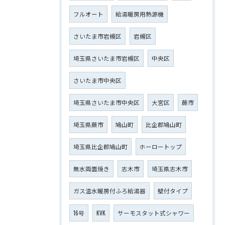
フルオート
給湯暖房用熱源機
さいたま市岩槻区
岩槻区
埼玉県さいたま市岩槻区
中央区
さいたま市中央区
埼玉県さいたま市中央区
大宮区
蕨市
埼玉県蕨市
鳩山町
比企郡鳩山町
埼玉県比企郡鳩山町
ホーロートップ
無水両面焼き
志木市
埼玉県志木市
ガス温水暖房付ふろ給湯器
壁付タイプ
16号
KVK
サーモスタット式シャワー