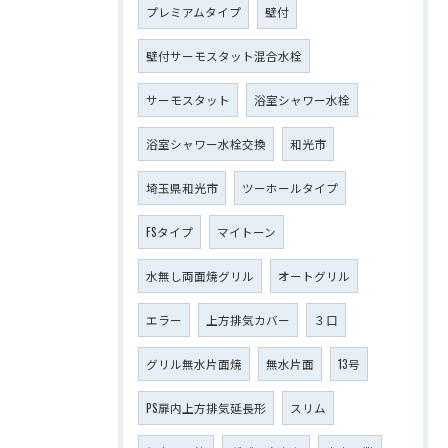
プレミアムタイプ
壁付
壁付サーモスタット混合水栓
サーモスタット
浴室シャワー水栓
浴室シャワー水栓交換
和光市
埼玉県和光市
ツーホールタイプ
FSタイプ
マイトーン
水無し両面焼グリル
オートグリル
エラー
上方排気カバー
３口
グリル無水片面焼
無水片面
13号
PS扉内上方排気延長形
スリム