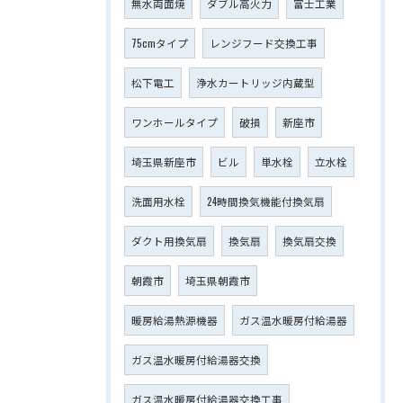
無水両面焼
ダブル高火力
富士工業
75cmタイプ
レンジフード交換工事
松下電工
浄水カートリッジ内蔵型
ワンホールタイプ
破損
新座市
埼玉県新座市
ビル
単水栓
立水栓
洗面用水栓
24時間換気機能付換気扇
ダクト用換気扇
換気扇
換気扇交換
朝霞市
埼玉県朝霞市
暖房給湯熱源機器
ガス温水暖房付給湯器
ガス温水暖房付給湯器交換
ガス温水暖房付給湯器交換工事