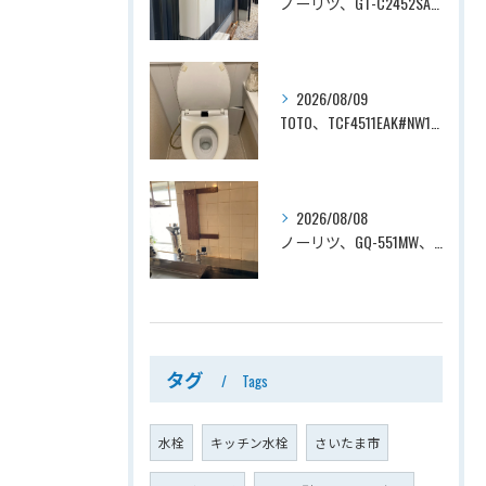
ノーリツ、GT-C2452SAWX-2 BL→ノーリツ、GT-C2472SAW-1 BL、24号、エコジョーズ、オート、屋外壁掛型、排気カバー付き、配管カバー付き、給湯器交換工事ー埼玉県上尾市向山
2026/08/09
TOTO、TCF4511EAK#NW1→TOTO、TCF4714AK#NW1、ホワイト、瞬間式、温水洗浄便座、ウォシュレット交換工事ー埼玉県さいたま市見沼区南中野
2026/08/08
ノーリツ、GQ-551MW、5号、元止式、屋内壁掛、防熱カバー付き、瞬間湯沸かし器（小型湯沸器）設置工事ー埼玉県川口市道合
タグ
Tags
水栓
キッチン水栓
さいたま市