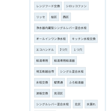
レンジフード交換
シロッコファン
リッセ
桜区
西区
浄水器内蔵型シングルレバー混合水栓
オールインワン浄水栓
キッチン水栓交換
エコハンドル
2つ穴
１つ穴
給湯専用
給湯専用給湯器
埼玉県越谷市
シングル混合水栓
水栓交換
壁貫通
ふろ給湯器
波板交換
見沼区
シングルレバー混合水栓
北区
水漏れ