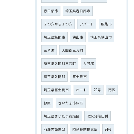
春日部市
埼玉県春日部市
２つ穴から１つ穴
アパート
飯能市
埼玉県飯能市
狭山市
埼玉県狭山市
三芳町
入間郡三芳町
埼玉県入間郡三芳町
入間郡
埼玉県入間郡
富士見市
埼玉県富士見市
オート
20号
南区
緑区
さいたま市緑区
埼玉県さいたま市緑区
湯水分岐口付
PS扉内設置型
PS延長前排気型
24号