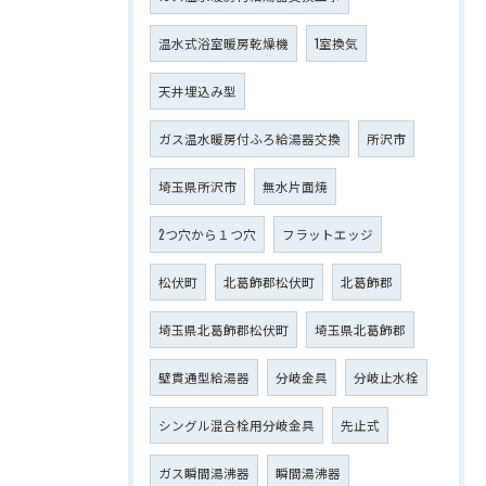
温水式浴室暖房乾燥機
1室換気
天井埋込み型
ガス温水暖房付ふろ給湯器交換
所沢市
埼玉県所沢市
無水片面焼
2つ穴から１つ穴
フラットエッジ
松伏町
北葛飾郡松伏町
北葛飾郡
埼玉県北葛飾郡松伏町
埼玉県北葛飾郡
壁貫通型給湯器
分岐金具
分岐止水栓
シングル混合栓用分岐金具
先止式
ガス瞬間湯沸器
瞬間湯沸器