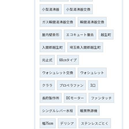
小型湯沸器
小型湯沸器交換
ガス瞬間湯沸器交換
瞬間湯沸器交換
屋内壁掛形
エコキュート撤去
越生町
入間郡越生町
埼玉県入間郡越生町
元止式
60㎝タイプ
ウォシュレット交換
ウォシュレット
クララ
プロペラファン
3口
長府製作所
DCモーター
ファンタッチ
シングルレバー水栓
暖房熱源機
幅75cm
デリシア
ステンレスごとく