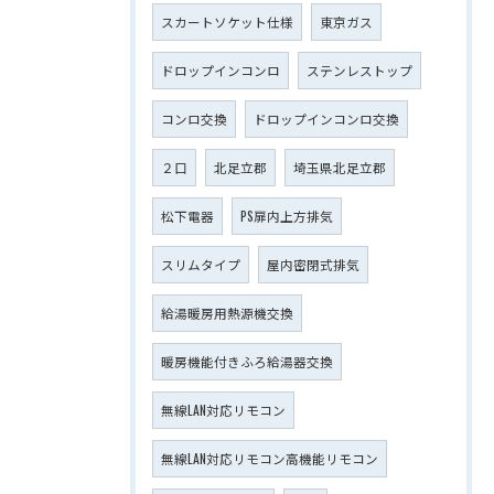
スカートソケット仕様
東京ガス
ドロップインコンロ
ステンレストップ
コンロ交換
ドロップインコンロ交換
２口
北足立郡
埼玉県北足立郡
松下電器
PS扉内上方排気
スリムタイプ
屋内密閉式排気
給湯暖房用熱源機交換
暖房機能付きふろ給湯器交換
無線LAN対応リモコン
無線LAN対応リモコン高機能リモコン