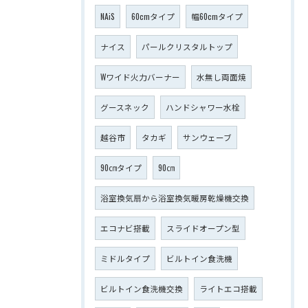
NAiS
60cmタイプ
幅60cmタイプ
ナイス
パールクリスタルトップ
Wワイド火力バーナー
水無し両面焼
グースネック
ハンドシャワー水栓
越谷市
タカギ
サンウェーブ
90㎝タイプ
90㎝
浴室換気扇から浴室換気暖房乾燥機交換
エコナビ搭載
スライドオープン型
ミドルタイプ
ビルトイン食洗機
ビルトイン食洗機交換
ライトエコ搭載