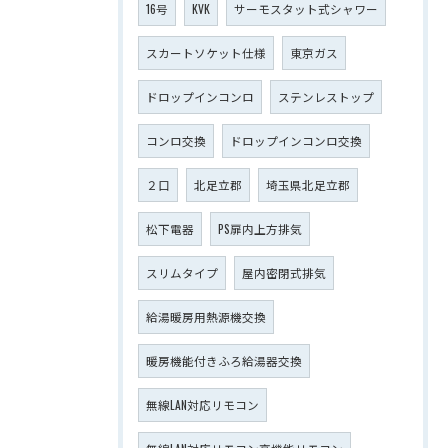
16号
KVK
サーモスタット式シャワー
スカートソケット仕様
東京ガス
ドロップインコンロ
ステンレストップ
コンロ交換
ドロップインコンロ交換
２口
北足立郡
埼玉県北足立郡
松下電器
PS扉内上方排気
スリムタイプ
屋内密閉式排気
給湯暖房用熱源機交換
暖房機能付きふろ給湯器交換
無線LAN対応リモコン