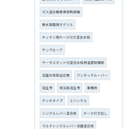
ガス温水暖房専用熱源機
無水両面焼きグリル
キッチン用ホース付き混合水栓
サンウエーブ
サーモスタット付混合水栓用温度制御部
浴室水栓部品交換
ワンタッチルーバー
羽生市
埼玉県羽生市
事務所
デッキタイプ
２ハンドル
シングルレバー混合栓
ホース引き出し
マルチシングルレバー洗面混合栓