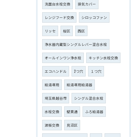
洗面台水栓交換
排気カバー
レンジフード交換
シロッコファン
リッセ
桜区
西区
浄水器内蔵型シングルレバー混合水栓
オールインワン浄水栓
キッチン水栓交換
エコハンドル
2つ穴
１つ穴
給湯専用
給湯専用給湯器
埼玉県越谷市
シングル混合水栓
水栓交換
壁貫通
ふろ給湯器
波板交換
見沼区