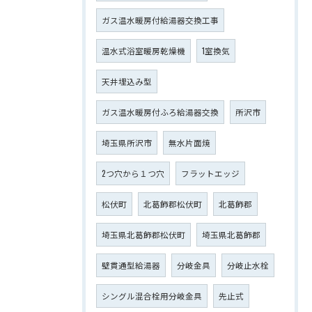
ガス温水暖房付給湯器交換工事
温水式浴室暖房乾燥機
1室換気
天井埋込み型
ガス温水暖房付ふろ給湯器交換
所沢市
埼玉県所沢市
無水片面焼
2つ穴から１つ穴
フラットエッジ
松伏町
北葛飾郡松伏町
北葛飾郡
埼玉県北葛飾郡松伏町
埼玉県北葛飾郡
壁貫通型給湯器
分岐金具
分岐止水栓
シングル混合栓用分岐金具
先止式