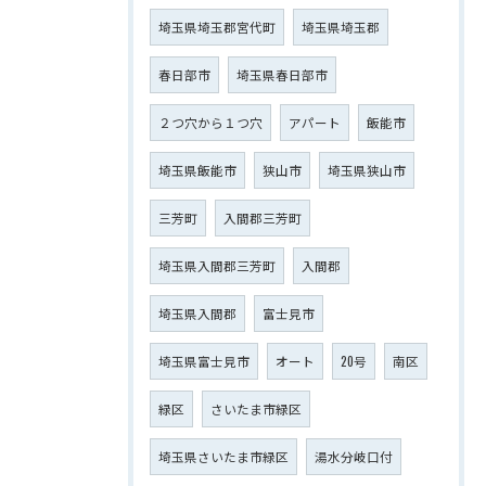
埼玉県埼玉郡宮代町
埼玉県埼玉郡
春日部市
埼玉県春日部市
２つ穴から１つ穴
アパート
飯能市
埼玉県飯能市
狭山市
埼玉県狭山市
三芳町
入間郡三芳町
埼玉県入間郡三芳町
入間郡
埼玉県入間郡
富士見市
埼玉県富士見市
オート
20号
南区
緑区
さいたま市緑区
埼玉県さいたま市緑区
湯水分岐口付