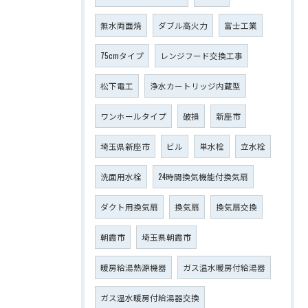
無水両面焼
ダブル高火力
富士工業
75cmタイプ
レンジフード交換工事
松下電工
浄水カートリッジ内蔵型
ワンホールタイプ
破損
新座市
埼玉県新座市
ビル
単水栓
立水栓
洗面用水栓
24時間換気機能付換気扇
ダクト用換気扇
換気扇
換気扇交換
朝霞市
埼玉県朝霞市
暖房給湯熱源機器
ガス温水暖房付給湯器
ガス温水暖房付給湯器交換