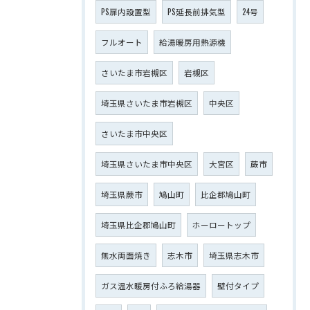
PS扉内設置型
PS延長前排気型
24号
フルオート
給湯暖房用熱源機
さいたま市岩槻区
岩槻区
埼玉県さいたま市岩槻区
中央区
さいたま市中央区
埼玉県さいたま市中央区
大宮区
蕨市
埼玉県蕨市
鳩山町
比企郡鳩山町
埼玉県比企郡鳩山町
ホーロートップ
無水両面焼き
志木市
埼玉県志木市
ガス温水暖房付ふろ給湯器
壁付タイプ