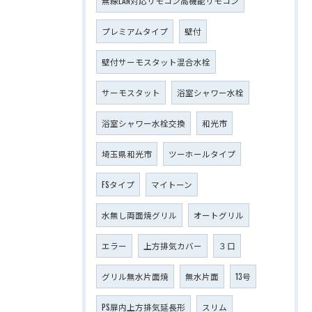
無線LAN対応リモコン高機能リモコン
プレミアムタイプ
壁付
壁付サーモスタット混合水栓
サーモスタット
浴室シャワー水栓
浴室シャワー水栓交換
和光市
埼玉県和光市
ツーホールタイプ
FSタイプ
マイトーン
水無し両面焼グリル
オートグリル
エラー
上方排気カバー
３口
グリル無水片面焼
無水片面
13号
PS扉内上方排気延長形
スリム