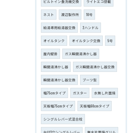
ビルトイン食洗機交換
ライトエコ搭載
ネスト
渡辺製作所
10号
給湯専用給湯器交換
2ハンドル
オイルタンク
オイルタンク交換
5号
屋内壁掛
ガス瞬間湯沸かし器
瞬間湯沸かし器
ガス瞬間湯沸かし器交換
瞬間湯沸かし器交換
ブーツ型
幅75cmタイプ
ガスター
水無し片面焼
天板幅75cmタイプ
天板幅60cmタイプ
シングルレバー式混合栓
台付1穴シングルレバー
無水片面焼グリル