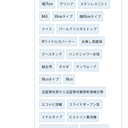
幅75cm
デリシア
ステンレスごとく
NAiS
60cmタイプ
幅60cmタイプ
ナイス
パールクリスタルトップ
Wワイド火力バーナー
水無し両面焼
グースネック
ハンドシャワー水栓
越谷市
タカギ
サンウェーブ
90㎝タイプ
90㎝
浴室換気扇から浴室換気暖房乾燥機交換
エコナビ搭載
スライドオープン型
ミドルタイプ
ビルトイン食洗機