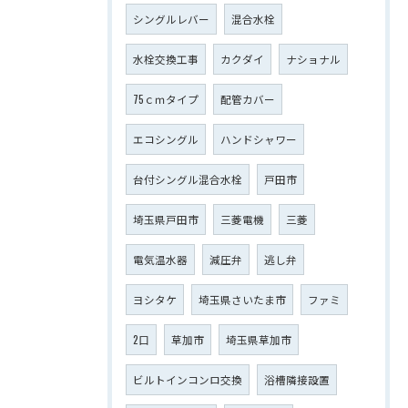
シングルレバー
混合水栓
水栓交換工事
カクダイ
ナショナル
75ｃｍタイプ
配管カバー
エコシングル
ハンドシャワー
台付シングル混合水栓
戸田市
埼玉県戸田市
三菱電機
三菱
電気温水器
減圧弁
逃し弁
ヨシタケ
埼玉県さいたま市
ファミ
2口
草加市
埼玉県草加市
ビルトインコンロ交換
浴槽隣接設置