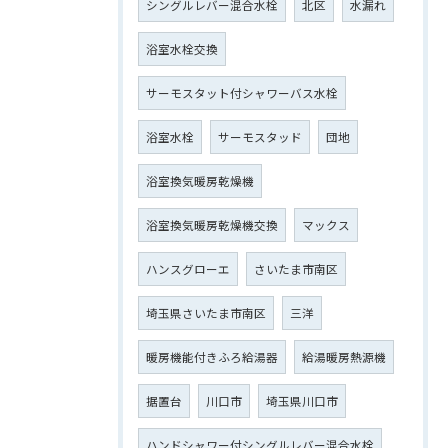
シングルレバー混合水栓
北区
水漏れ
浴室水栓交換
サーモスタット付シャワーバス水栓
浴室水栓
サーモスタッド
団地
浴室換気暖房乾燥機
浴室換気暖房乾燥機交換
マックス
ハンスグローエ
さいたま市南区
埼玉県さいたま市南区
三洋
暖房機能付きふろ給湯器
給湯暖房熱源機
据置台
川口市
埼玉県川口市
ハンドシャワー付シングルレバー混合水栓