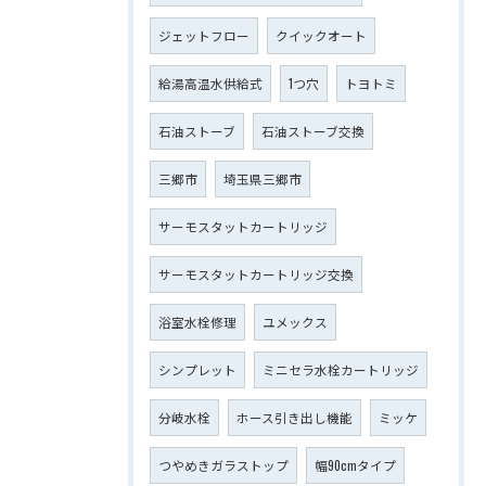
ジェットフロー
クイックオート
給湯高温水供給式
1つ穴
トヨトミ
石油ストーブ
石油ストーブ交換
三郷市
埼玉県三郷市
サーモスタットカートリッジ
サーモスタットカートリッジ交換
浴室水栓修理
ユメックス
シンプレット
ミニセラ水栓カートリッジ
分岐水栓
ホース引き出し機能
ミッケ
つやめきガラストップ
幅90cmタイプ