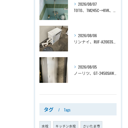
2026/08/07
TOTO、TM245C→KVK、KF800T、壁付タイプ、サーモスタット付シャワーバス水栓、浴室用水栓交換工事ー埼玉県上尾市平塚
2026/08/06
リンナイ、RUF-A2003SAG(A)→ノーリツ、GT-C2072SAR-1 BL、20号、エコジョーズ、オート、屋外据置型、給湯器交換工事ー埼玉県上尾市平塚
2026/08/05
ノーリツ、GT-2450SAWX-TB→ノーリツ、GT-2470SAW-TB-1 BL 、24号、オート、PS扉内後方排気、給湯器交換工事ー埼玉県さいたま市南区鹿手袋
タグ
Tags
水栓
キッチン水栓
さいたま市