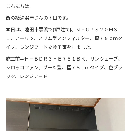
こんにちは。
街の給湯器屋さんの下田です。
本日は、蓮田市黒浜で(1戸建て)、ＮＦＧ７Ｓ２０ＭＳ
Ｉ、ノーリツ、スリム型ノンフィルター、幅７５ｃｍタ
イプ、レンジフード交換工事をしました。
施工前⇒Ｈ－ＢＤＲ３ＨＥ７５１ＢＫ、サンウェーブ、
シロッコファン、ブーツ型、幅７５ｃｍタイプ、色ブラ
ック、レンジフード