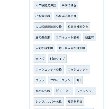
ガス瞬間湯沸器
瞬間湯沸器
小型湯沸器
小型湯沸器交換
ガス瞬間湯沸器交換
瞬間湯沸器交換
屋内壁掛形
エコキュート撤去
越生町
入間郡越生町
埼玉県入間郡越生町
元止式
60㎝タイプ
ウォシュレット交換
ウォシュレット
クララ
プロペラファン
3口
長府製作所
DCモーター
ファンタッチ
シングルレバー水栓
暖房熱源機