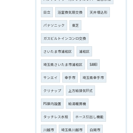
日立
浴室換気扇交換
天井埋込形
パナソニック
東芝
ガスビルトインコンロ交換
さいたま市浦和区
浦和区
埼玉県さいたま市浦和区
SANEI
サンエイ
幸手市
埼玉県幸手市
クリナップ
上方給排気FF式
PS扉内設置
給湯暖房機
タッチレス水栓
ホース引出し機能
川越市
埼玉県川越市
白岡市