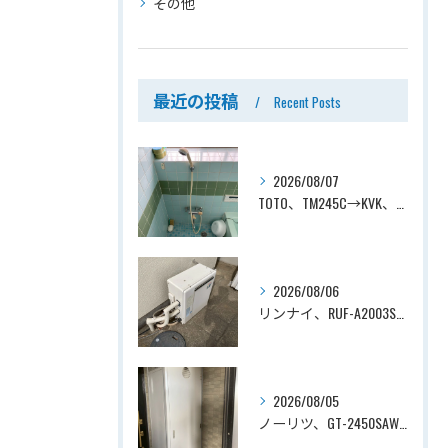
その他
最近の投稿
Recent Posts
2026/08/07
TOTO、TM245C→KVK、KF800T、壁付タイプ、サーモスタット付シャワーバス水栓、浴室用水栓交換工事ー埼玉県上尾市平塚
2026/08/06
リンナイ、RUF-A2003SAG(A)→ノーリツ、GT-C2072SAR-1 BL、20号、エコジョーズ、オート、屋外据置型、給湯器交換工事ー埼玉県上尾市平塚
2026/08/05
ノーリツ、GT-2450SAWX-TB→ノーリツ、GT-2470SAW-TB-1 BL 、24号、オート、PS扉内後方排気、給湯器交換工事ー埼玉県さいたま市南区鹿手袋