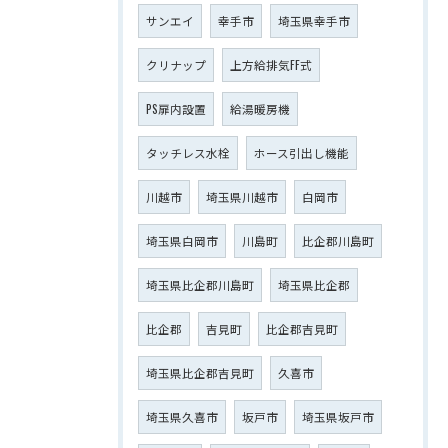
サンエイ
幸手市
埼玉県幸手市
クリナップ
上方給排気FF式
PS扉内設置
給湯暖房機
タッチレス水栓
ホース引出し機能
川越市
埼玉県川越市
白岡市
埼玉県白岡市
川島町
比企郡川島町
埼玉県比企郡川島町
埼玉県比企郡
比企郡
吉見町
比企郡吉見町
埼玉県比企郡吉見町
久喜市
埼玉県久喜市
坂戸市
埼玉県坂戸市