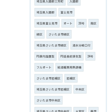
埼玉県入間郡三芳町
入間郡
埼玉県入間郡
富士見市
埼玉県富士見市
オート
20号
南区
緑区
さいたま市緑区
埼玉県さいたま市緑区
湯水分岐口付
PS扉内設置型
PS延長前排気型
24号
フルオート
給湯暖房用熱源機
さいたま市岩槻区
岩槻区
埼玉県さいたま市岩槻区
中央区
さいたま市中央区
埼玉県さいたま市中央区
大宮区
蕨市