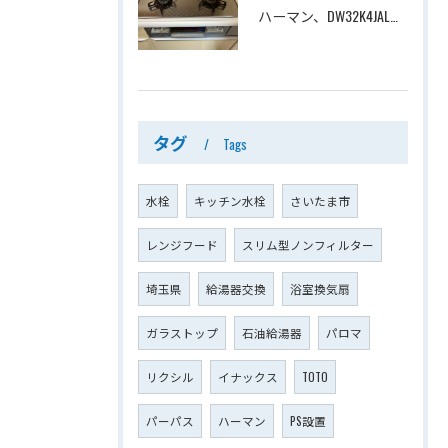
ハーマン、DW32K4JAL→ノーリツ、N3WV6RWTP2SI、ファミ、つやめきガラストップ、天板幅60cmタイプ、ビルトインコンロ交換工事ー埼玉県さいたま市西区宮前町
タグ
Tags
水栓
キッチン水栓
さいたま市
レンジフード
スリム型ノンフィルター
埼玉県
給湯器交換
浴室換気扇
ガラストップ
石油給湯器
パロマ
リクシル
イナックス
TOTO
パーパス
ハーマン
PS設置