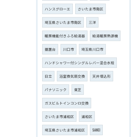
ハンスグローエ
さいたま市南区
埼玉県さいたま市南区
三洋
暖房機能付きふろ給湯器
給湯暖房熱源機
据置台
川口市
埼玉県川口市
ハンドシャワー付シングルレバー混合水栓
日立
浴室換気扇交換
天井埋込形
パナソニック
東芝
ガスビルトインコンロ交換
さいたま市浦和区
浦和区
埼玉県さいたま市浦和区
SANEI