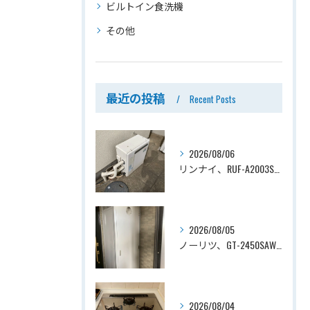
ビルトイン食洗機
その他
最近の投稿
Recent Posts
2026/08/06
リンナイ、RUF-A2003SAG(A)→ノーリツ、GT-C2072SAR-1 BL、20号、エコジョーズ、オート、屋外据置型、給湯器交換工事ー埼玉県上尾市平塚
2026/08/05
ノーリツ、GT-2450SAWX-TB→ノーリツ、GT-2470SAW-TB-1 BL 、24号、オート、PS扉内後方排気、給湯器交換工事ー埼玉県さいたま市南区鹿手袋
2026/08/04