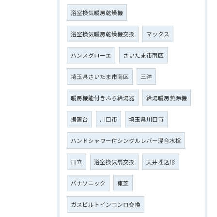
浴室換気暖房乾燥機
浴室換気暖房乾燥機交換
マックス
ハンスグローエ
さいたま市南区
埼玉県さいたま市南区
三洋
暖房機能付きふろ給湯器
給湯暖房熱源機
据置台
川口市
埼玉県川口市
ハンドシャワー付シングルレバー混合水栓
日立
浴室換気扇交換
天井埋込形
パナソニック
東芝
ガスビルトインコンロ交換