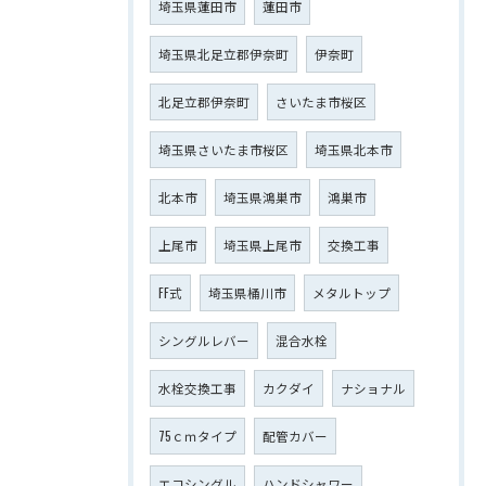
埼玉県蓮田市
蓮田市
埼玉県北足立郡伊奈町
伊奈町
北足立郡伊奈町
さいたま市桜区
埼玉県さいたま市桜区
埼玉県北本市
北本市
埼玉県鴻巣市
鴻巣市
上尾市
埼玉県上尾市
交換工事
FF式
埼玉県桶川市
メタルトップ
シングルレバー
混合水栓
水栓交換工事
カクダイ
ナショナル
75ｃｍタイプ
配管カバー
エコシングル
ハンドシャワー