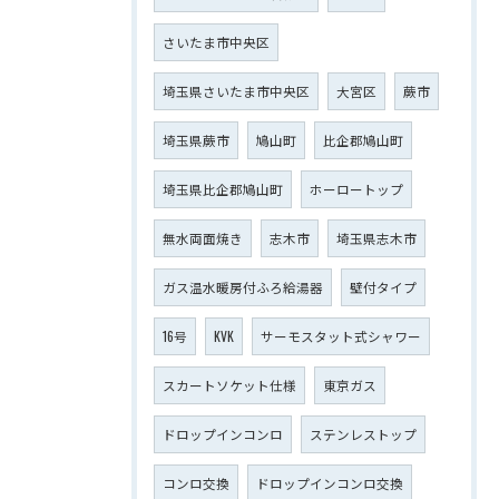
さいたま市中央区
埼玉県さいたま市中央区
大宮区
蕨市
埼玉県蕨市
鳩山町
比企郡鳩山町
埼玉県比企郡鳩山町
ホーロートップ
無水両面焼き
志木市
埼玉県志木市
ガス温水暖房付ふろ給湯器
壁付タイプ
16号
KVK
サーモスタット式シャワー
スカートソケット仕様
東京ガス
ドロップインコンロ
ステンレストップ
コンロ交換
ドロップインコンロ交換