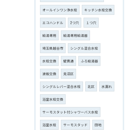
オールインワン浄水栓
キッチン水栓交換
エコハンドル
2つ穴
１つ穴
給湯専用
給湯専用給湯器
埼玉県越谷市
シングル混合水栓
水栓交換
壁貫通
ふろ給湯器
波板交換
見沼区
シングルレバー混合水栓
北区
水漏れ
浴室水栓交換
サーモスタット付シャワーバス水栓
浴室水栓
サーモスタッド
団地