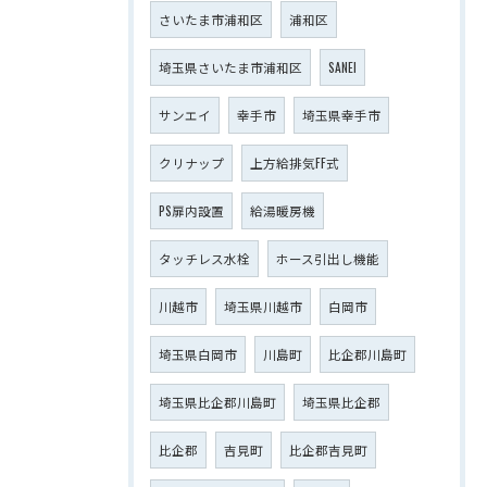
さいたま市浦和区
浦和区
埼玉県さいたま市浦和区
SANEI
サンエイ
幸手市
埼玉県幸手市
クリナップ
上方給排気FF式
PS扉内設置
給湯暖房機
タッチレス水栓
ホース引出し機能
川越市
埼玉県川越市
白岡市
埼玉県白岡市
川島町
比企郡川島町
埼玉県比企郡川島町
埼玉県比企郡
比企郡
吉見町
比企郡吉見町