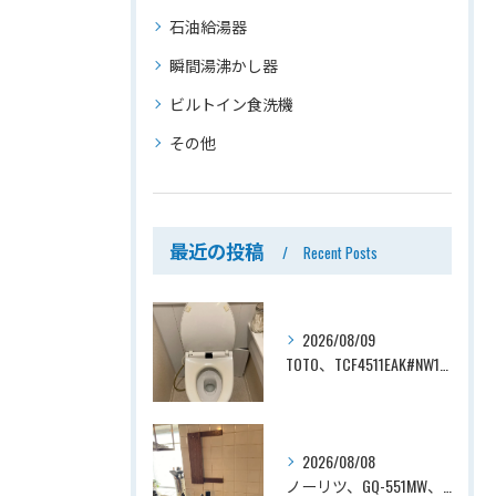
石油給湯器
瞬間湯沸かし器
ビルトイン食洗機
その他
最近の投稿
Recent Posts
2026/08/09
TOTO、TCF4511EAK#NW1→TOTO、TCF4714AK#NW1、ホワイト、瞬間式、温水洗浄便座、ウォシュレット交換工事ー埼玉県さいたま市見沼区南中野
2026/08/08
ノーリツ、GQ-551MW、5号、元止式、屋内壁掛、防熱カバー付き、瞬間湯沸かし器（小型湯沸器）設置工事ー埼玉県川口市道合