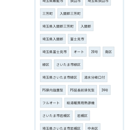
埼玉県飯能市
狭山市
埼玉県狭山市
三芳町
入間郡三芳町
埼玉県入間郡三芳町
入間郡
埼玉県入間郡
富士見市
埼玉県富士見市
オート
20号
南区
緑区
さいたま市緑区
埼玉県さいたま市緑区
湯水分岐口付
PS扉内設置型
PS延長前排気型
24号
フルオート
給湯暖房用熱源機
さいたま市岩槻区
岩槻区
埼玉県さいたま市岩槻区
中央区