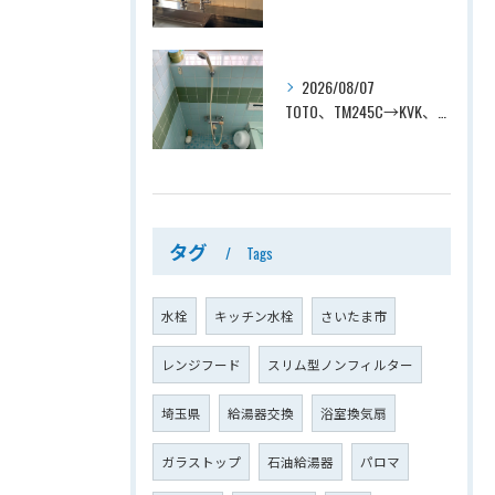
2026/08/07
TOTO、TM245C→KVK、KF800T、壁付タイプ、サーモスタット付シャワーバス水栓、浴室用水栓交換工事ー埼玉県上尾市平塚
タグ
Tags
水栓
キッチン水栓
さいたま市
レンジフード
スリム型ノンフィルター
埼玉県
給湯器交換
浴室換気扇
ガラストップ
石油給湯器
パロマ