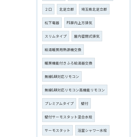
２口
北足立郡
埼玉県北足立郡
松下電器
PS扉内上方排気
スリムタイプ
屋内密閉式排気
給湯暖房用熱源機交換
暖房機能付きふろ給湯器交換
無線LAN対応リモコン
無線LAN対応リモコン高機能リモコン
プレミアムタイプ
壁付
壁付サーモスタット混合水栓
サーモスタット
浴室シャワー水栓