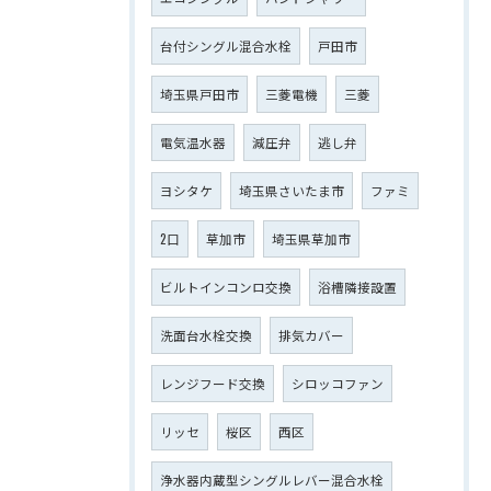
台付シングル混合水栓
戸田市
埼玉県戸田市
三菱電機
三菱
電気温水器
減圧弁
逃し弁
ヨシタケ
埼玉県さいたま市
ファミ
2口
草加市
埼玉県草加市
ビルトインコンロ交換
浴槽隣接設置
洗面台水栓交換
排気カバー
レンジフード交換
シロッコファン
リッセ
桜区
西区
浄水器内蔵型シングルレバー混合水栓