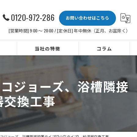
0120-972-286
お問い合わせはこちら
[営業時間] 9:00 〜 20:00 / [定休日] 年中無休（正月、お盆除く）
当社の特徴
コラム
ビルトインコンロ
4号、エコジョーズ、浴槽隣接
レンジフード
器交換工事
水栓
IHクッキングヒーター
ビルトイン食洗機
24号、エコジョーズ、浴槽隣接設置タイプ(2つ穴タイプ)、給湯器交換工事