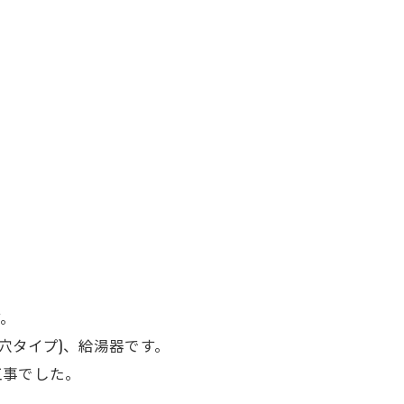
す。
つ穴タイプ)
、給湯器です。
工事でした。