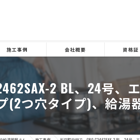
施工事例
会社概要
資格証
462SAX-2 BL、2
プ(2つ穴タイプ)、給湯
の給湯器屋さん
施工事例
杉戸町内田で、GRQ-C2462SAX-2 BL、