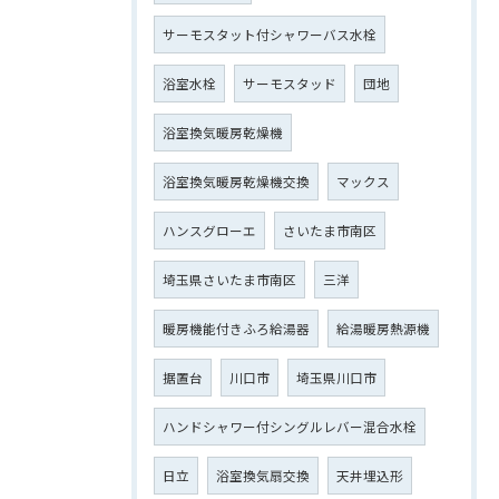
サーモスタット付シャワーバス水栓
浴室水栓
サーモスタッド
団地
浴室換気暖房乾燥機
浴室換気暖房乾燥機交換
マックス
ハンスグローエ
さいたま市南区
埼玉県さいたま市南区
三洋
暖房機能付きふろ給湯器
給湯暖房熱源機
据置台
川口市
埼玉県川口市
ハンドシャワー付シングルレバー混合水栓
日立
浴室換気扇交換
天井埋込形