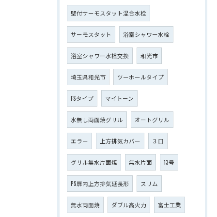
壁付サーモスタット混合水栓
サーモスタット
浴室シャワー水栓
浴室シャワー水栓交換
和光市
埼玉県和光市
ツーホールタイプ
FSタイプ
マイトーン
水無し両面焼グリル
オートグリル
エラー
上方排気カバー
３口
グリル無水片面焼
無水片面
13号
PS扉内上方排気延長形
スリム
無水両面焼
ダブル高火力
富士工業