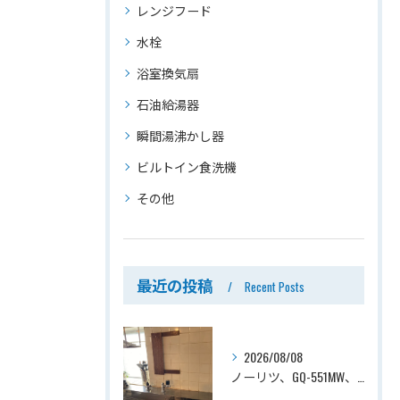
レンジフード
水栓
浴室換気扇
石油給湯器
瞬間湯沸かし器
ビルトイン食洗機
その他
最近の投稿
Recent Posts
2026/08/08
ノーリツ、GQ-551MW、5号、元止式、屋内壁掛、防熱カバー付き、瞬間湯沸かし器（小型湯沸器）設置工事ー埼玉県川口市道合