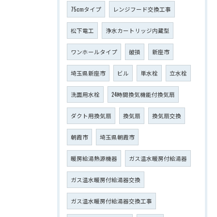
75cmタイプ
レンジフード交換工事
松下電工
浄水カートリッジ内蔵型
ワンホールタイプ
破損
新座市
埼玉県新座市
ビル
単水栓
立水栓
洗面用水栓
24時間換気機能付換気扇
ダクト用換気扇
換気扇
換気扇交換
朝霞市
埼玉県朝霞市
暖房給湯熱源機器
ガス温水暖房付給湯器
ガス温水暖房付給湯器交換
ガス温水暖房付給湯器交換工事