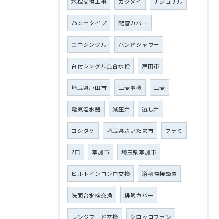
水栓交換工事
カクダイ
ナショナル
75ｃｍタイプ
配管カバー
エコシングル
ハンドシャワー
台付シングル混合水栓
戸田市
埼玉県戸田市
三菱電機
三菱
電気温水器
減圧弁
逃し弁
ヨシタケ
埼玉県さいたま市
ファミ
2口
草加市
埼玉県草加市
ビルトインコンロ交換
浴槽隣接設置
洗面台水栓交換
排気カバー
レンジフード交換
シロッコファン