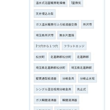
温水式浴室暖房乾燥機
1室換気
天井埋込み型
ガス温水暖房付ふろ給湯器交換
所沢市
埼玉県所沢市
無水片面焼
2つ穴から１つ穴
フラットエッジ
松伏町
北葛飾郡松伏町
北葛飾郡
埼玉県北葛飾郡松伏町
埼玉県北葛飾郡
壁貫通型給湯器
分岐金具
分岐止水栓
シングル混合栓用分岐金具
先止式
ガス瞬間湯沸器
瞬間湯沸器