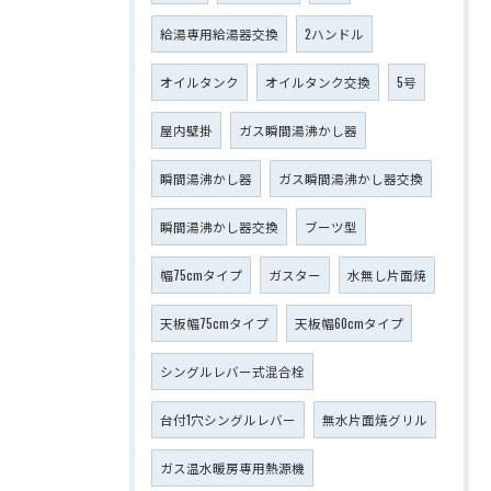
給湯専用給湯器交換
2ハンドル
オイルタンク
オイルタンク交換
5号
屋内壁掛
ガス瞬間湯沸かし器
瞬間湯沸かし器
ガス瞬間湯沸かし器交換
瞬間湯沸かし器交換
ブーツ型
幅75cmタイプ
ガスター
水無し片面焼
天板幅75cmタイプ
天板幅60cmタイプ
シングルレバー式混合栓
台付1穴シングルレバー
無水片面焼グリル
ガス温水暖房専用熱源機