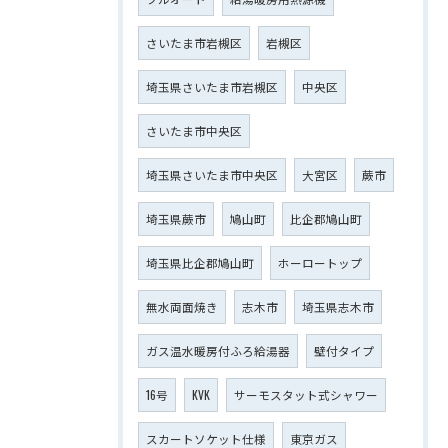
さいたま市岩槻区
岩槻区
埼玉県さいたま市岩槻区
中央区
さいたま市中央区
埼玉県さいたま市中央区
大宮区
蕨市
埼玉県蕨市
鳩山町
比企郡鳩山町
埼玉県比企郡鳩山町
ホーロートップ
無水両面焼き
志木市
埼玉県志木市
ガス温水暖房付ふろ給湯器
壁付タイプ
16号
KVK
サーモスタット式シャワー
スカートソケット仕様
東京ガス