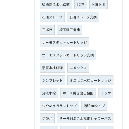
給湯高温水供給式
1つ穴
トヨトミ
石油ストーブ
石油ストーブ交換
三郷市
埼玉県三郷市
サーモスタットカートリッジ
サーモスタットカートリッジ交換
浴室水栓修理
ユメックス
シンプレット
ミニセラ水栓カートリッジ
分岐水栓
ホース引き出し機能
ミッケ
つやめきガラストップ
幅90cmタイプ
切替弁
サーモ付混合水栓用シャワーバス