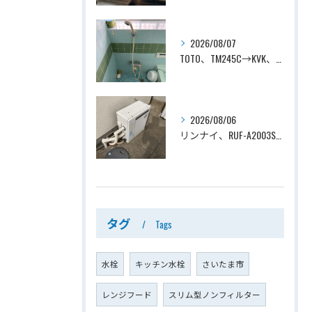
2026/08/07
TOTO、TM245C→KVK、KF800T、壁付タイプ、サーモスタット付シャワーバス水栓、浴室用水栓交換工事ー埼玉県上尾市平塚
2026/08/06
リンナイ、RUF-A2003SAG(A)→ノーリツ、GT-C2072SAR-1 BL、20号、エコジョーズ、オート、屋外据置型、給湯器交換工事ー埼玉県上尾市平塚
タグ
Tags
水栓
キッチン水栓
さいたま市
レンジフード
スリム型ノンフィルター