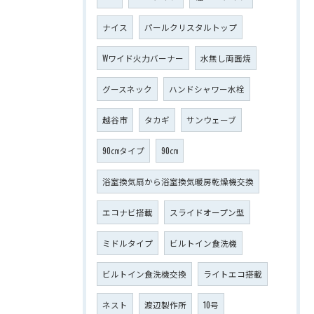
ナイス
パールクリスタルトップ
Wワイド火力バーナー
水無し両面焼
グースネック
ハンドシャワー水栓
越谷市
タカギ
サンウェーブ
90㎝タイプ
90㎝
浴室換気扇から浴室換気暖房乾燥機交換
エコナビ搭載
スライドオープン型
ミドルタイプ
ビルトイン食洗機
ビルトイン食洗機交換
ライトエコ搭載
ネスト
渡辺製作所
10号