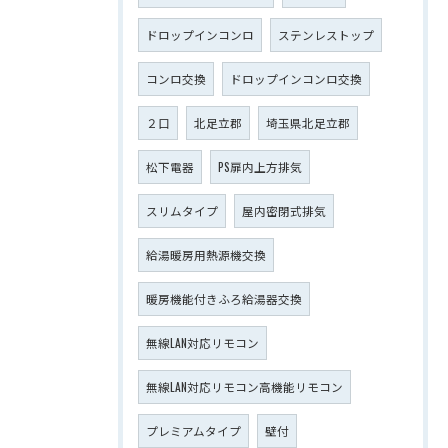
ドロップインコンロ
ステンレストップ
コンロ交換
ドロップインコンロ交換
２口
北足立郡
埼玉県北足立郡
松下電器
PS扉内上方排気
スリムタイプ
屋内密閉式排気
給湯暖房用熱源機交換
暖房機能付きふろ給湯器交換
無線LAN対応リモコン
無線LAN対応リモコン高機能リモコン
プレミアムタイプ
壁付