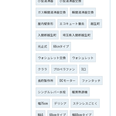
小型湯沸器
小型湯沸器交換
ガス瞬間湯沸器交換
瞬間湯沸器交換
屋内壁掛形
エコキュート撤去
越生町
入間郡越生町
埼玉県入間郡越生町
元止式
60㎝タイプ
ウォシュレット交換
ウォシュレット
クララ
プロペラファン
3口
長府製作所
DCモーター
ファンタッチ
シングルレバー水栓
暖房熱源機
幅75cm
デリシア
ステンレスごとく
NAiS
60cmタイプ
幅60cmタイプ