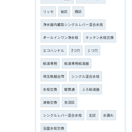
リッセ
桜区
西区
浄水器内蔵型シングルレバー混合水栓
オールインワン浄水栓
キッチン水栓交換
エコハンドル
2つ穴
１つ穴
給湯専用
給湯専用給湯器
埼玉県越谷市
シングル混合水栓
水栓交換
壁貫通
ふろ給湯器
波板交換
見沼区
シングルレバー混合水栓
北区
水漏れ
浴室水栓交換