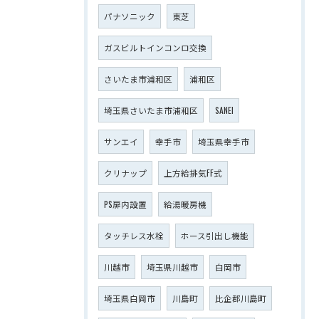
パナソニック
東芝
ガスビルトインコンロ交換
さいたま市浦和区
浦和区
埼玉県さいたま市浦和区
SANEI
サンエイ
幸手市
埼玉県幸手市
クリナップ
上方給排気FF式
PS扉内設置
給湯暖房機
タッチレス水栓
ホース引出し機能
川越市
埼玉県川越市
白岡市
埼玉県白岡市
川島町
比企郡川島町