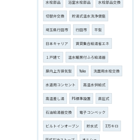
水栓部品
浴室水栓部品
水栓部品交換
切替弁交換
貯湯式温水洗浄便座
埼玉県行田市
行田市
平型
日本キャリア
賃貸集合給湯省エネ
１戸建て
温水暖房付ふろ給湯器
扉内上方排気型
Yuko
洗面用水栓交換
水道用コンセント
高温水供給式
高温差し湯
PS標準設置
直圧式
石油給湯器交換
電子コンベック
ビルトインオーブン
貯水式
3万キロ
FF式石油ストーブ
オルシェ