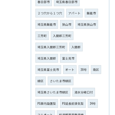
春日部市
埼玉県春日部市
２つ穴から１つ穴
アパート
飯能市
埼玉県飯能市
狭山市
埼玉県狭山市
三芳町
入間郡三芳町
埼玉県入間郡三芳町
入間郡
埼玉県入間郡
富士見市
埼玉県富士見市
オート
20号
南区
緑区
さいたま市緑区
埼玉県さいたま市緑区
湯水分岐口付
PS扉内設置型
PS延長前排気型
24号
フルオート
給湯暖房用熱源機