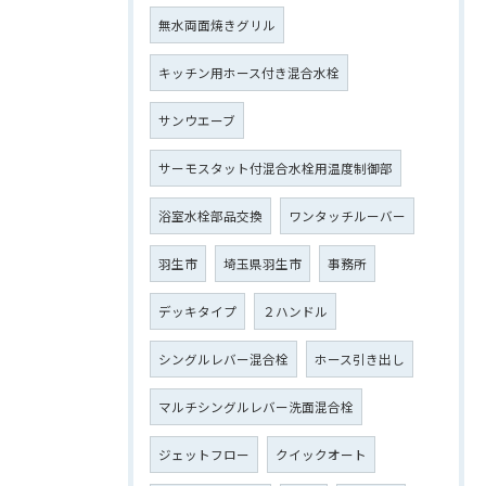
無水両面焼きグリル
キッチン用ホース付き混合水栓
サンウエーブ
サーモスタット付混合水栓用温度制御部
浴室水栓部品交換
ワンタッチルーバー
羽生市
埼玉県羽生市
事務所
デッキタイプ
２ハンドル
シングルレバー混合栓
ホース引き出し
マルチシングルレバー洗面混合栓
ジェットフロー
クイックオート