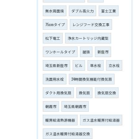
無水両面焼
ダブル高火力
富士工業
75cmタイプ
レンジフード交換工事
松下電工
浄水カートリッジ内蔵型
ワンホールタイプ
破損
新座市
埼玉県新座市
ビル
単水栓
立水栓
洗面用水栓
24時間換気機能付換気扇
ダクト用換気扇
換気扇
換気扇交換
朝霞市
埼玉県朝霞市
暖房給湯熱源機器
ガス温水暖房付給湯器
ガス温水暖房付給湯器交換