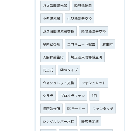
ガス瞬間湯沸器
瞬間湯沸器
小型湯沸器
小型湯沸器交換
ガス瞬間湯沸器交換
瞬間湯沸器交換
屋内壁掛形
エコキュート撤去
越生町
入間郡越生町
埼玉県入間郡越生町
元止式
60㎝タイプ
ウォシュレット交換
ウォシュレット
クララ
プロペラファン
3口
長府製作所
DCモーター
ファンタッチ
シングルレバー水栓
暖房熱源機