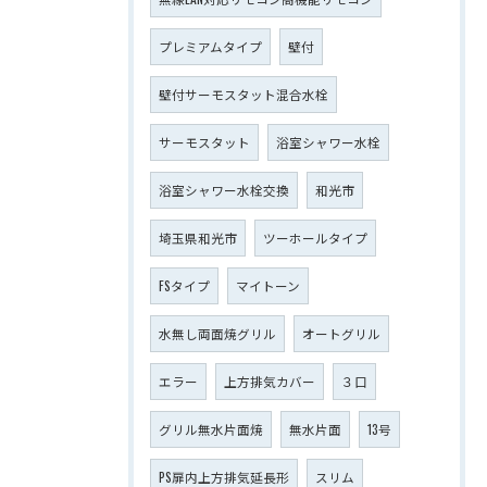
プレミアムタイプ
壁付
壁付サーモスタット混合水栓
サーモスタット
浴室シャワー水栓
浴室シャワー水栓交換
和光市
埼玉県和光市
ツーホールタイプ
FSタイプ
マイトーン
水無し両面焼グリル
オートグリル
エラー
上方排気カバー
３口
グリル無水片面焼
無水片面
13号
PS扉内上方排気延長形
スリム