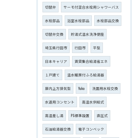
切替弁
サーモ付混合水栓用シャワーバス
水栓部品
浴室水栓部品
水栓部品交換
切替弁交換
貯湯式温水洗浄便座
埼玉県行田市
行田市
平型
日本キャリア
賃貸集合給湯省エネ
１戸建て
温水暖房付ふろ給湯器
扉内上方排気型
Yuko
洗面用水栓交換
水道用コンセント
高温水供給式
高温差し湯
PS標準設置
直圧式
石油給湯器交換
電子コンベック