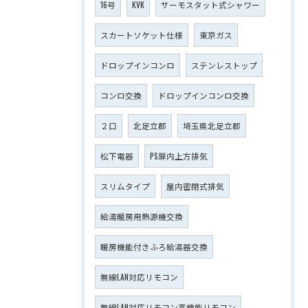
16号
KVK
サーモスタット式シャワー
スカートソケット仕様
東京ガス
ドロップインコンロ
ステンレストップ
コンロ交換
ドロップインコンロ交換
２口
北足立郡
埼玉県北足立郡
松下電器
PS扉内上方排気
スリムタイプ
屋内密閉式排気
給湯暖房用熱源機交換
暖房機能付きふろ給湯器交換
無線LAN対応リモコン
無線LAN対応リモコン高機能リモコン