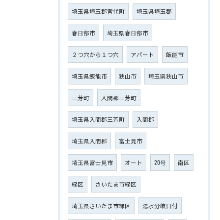
埼玉県埼玉郡宮代町
埼玉県埼玉郡
春日部市
埼玉県春日部市
２つ穴から１つ穴
アパート
飯能市
埼玉県飯能市
狭山市
埼玉県狭山市
三芳町
入間郡三芳町
埼玉県入間郡三芳町
入間郡
埼玉県入間郡
富士見市
埼玉県富士見市
オート
20号
南区
緑区
さいたま市緑区
埼玉県さいたま市緑区
湯水分岐口付