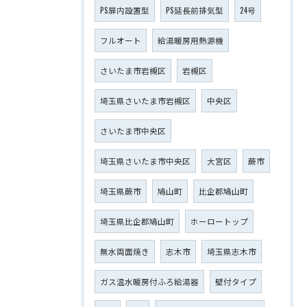
PS扉内設置型
PS延長前排気型
24号
フルオート
給湯暖房用熱源機
さいたま市岩槻区
岩槻区
埼玉県さいたま市岩槻区
中央区
さいたま市中央区
埼玉県さいたま市中央区
大宮区
蕨市
埼玉県蕨市
鳩山町
比企郡鳩山町
埼玉県比企郡鳩山町
ホーロートップ
無水両面焼き
志木市
埼玉県志木市
ガス温水暖房付ふろ給湯器
壁付タイプ