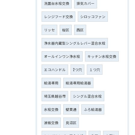
洗面台水栓交換
排気カバー
レンジフード交換
シロッコファン
リッセ
桜区
西区
浄水器内蔵型シングルレバー混合水栓
オールインワン浄水栓
キッチン水栓交換
エコハンドル
2つ穴
１つ穴
給湯専用
給湯専用給湯器
埼玉県越谷市
シングル混合水栓
水栓交換
壁貫通
ふろ給湯器
波板交換
見沼区