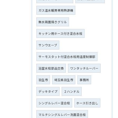
ガス温水暖房専用熱源機
無水両面焼きグリル
キッチン用ホース付き混合水栓
サンウエーブ
サーモスタット付混合水栓用温度制御部
浴室水栓部品交換
ワンタッチルーバー
羽生市
埼玉県羽生市
事務所
デッキタイプ
２ハンドル
シングルレバー混合栓
ホース引き出し
マルチシングルレバー洗面混合栓