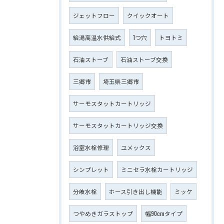
ジェットフロー
クイックオート
給湯高温水供給式
1つ穴
トヨトミ
石油ストーブ
石油ストーブ交換
三郷市
埼玉県三郷市
サーモスタットカートリッジ
サーモスタットカートリッジ交換
浴室水栓修理
ユメックス
シンプレット
ミニセラ水栓カートリッジ
分岐水栓
ホース引き出し機能
ミッケ
つやめきガラストップ
幅90cmタイプ