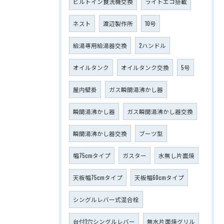
ビルトイン食洗機交換
ライトエコ搭載
ネスト
渡辺製作所
10号
給湯専用給湯器交換
2ハンドル
オイルタンク
オイルタンク交換
5号
屋内壁掛
ガス瞬間湯沸かし器
瞬間湯沸かし器
ガス瞬間湯沸かし器交換
瞬間湯沸かし器交換
ブーツ型
幅75cmタイプ
ガスター
水無し片面焼
天板幅75cmタイプ
天板幅60cmタイプ
シングルレバー式混合栓
台付1穴シングルレバー
無水片面焼グリル