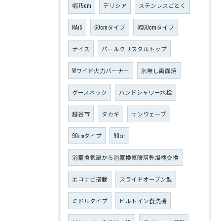
幅75cm
デリシア
ステンレスごとく
NAiS
60cmタイプ
幅60cmタイプ
ナイス
パールクリスタルトップ
Wワイド火力バーナー
水無し両面焼
グースネック
ハンドシャワー水栓
越谷市
タカギ
サンウェーブ
90㎝タイプ
90㎝
浴室換気扇から浴室換気暖房乾燥機交換
エコナビ搭載
スライドオープン型
ミドルタイプ
ビルトイン食洗機