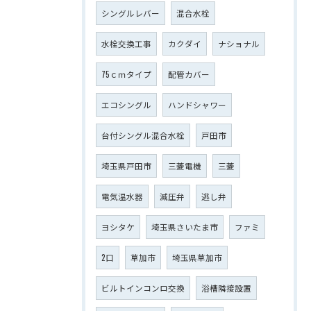
シングルレバー
混合水栓
水栓交換工事
カクダイ
ナショナル
75ｃｍタイプ
配管カバー
エコシングル
ハンドシャワー
台付シングル混合水栓
戸田市
埼玉県戸田市
三菱電機
三菱
電気温水器
減圧弁
逃し弁
ヨシタケ
埼玉県さいたま市
ファミ
2口
草加市
埼玉県草加市
ビルトインコンロ交換
浴槽隣接設置