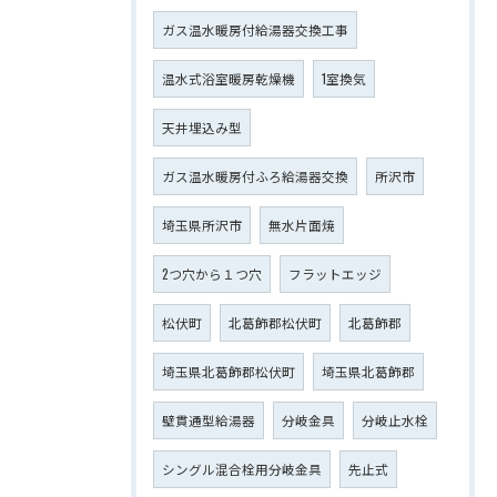
ガス温水暖房付給湯器交換工事
温水式浴室暖房乾燥機
1室換気
天井埋込み型
ガス温水暖房付ふろ給湯器交換
所沢市
埼玉県所沢市
無水片面焼
2つ穴から１つ穴
フラットエッジ
松伏町
北葛飾郡松伏町
北葛飾郡
埼玉県北葛飾郡松伏町
埼玉県北葛飾郡
壁貫通型給湯器
分岐金具
分岐止水栓
シングル混合栓用分岐金具
先止式