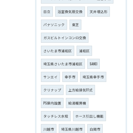
日立
浴室換気扇交換
天井埋込形
パナソニック
東芝
ガスビルトインコンロ交換
さいたま市浦和区
浦和区
埼玉県さいたま市浦和区
SANEI
サンエイ
幸手市
埼玉県幸手市
クリナップ
上方給排気FF式
PS扉内設置
給湯暖房機
タッチレス水栓
ホース引出し機能
川越市
埼玉県川越市
白岡市