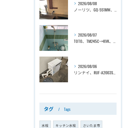
2026/08/08
ノーリツ、GQ-551MW、5号、元止式、屋内壁掛、防熱カバー付き、瞬間湯沸かし器（小型湯沸器）設置工事ー埼玉県川口市道合
2026/08/07
TOTO、TM245C→KVK、KF800T、壁付タイプ、サーモスタット付シャワーバス水栓、浴室用水栓交換工事ー埼玉県上尾市平塚
2026/08/06
リンナイ、RUF-A2003SAG(A)→ノーリツ、GT-C2072SAR-1 BL、20号、エコジョーズ、オート、屋外据置型、給湯器交換工事ー埼玉県上尾市平塚
タグ
Tags
水栓
キッチン水栓
さいたま市