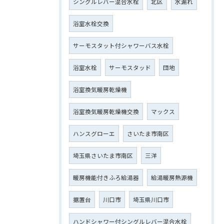
シングルレバー混合水栓
北区
水漏れ
浴室水栓交換
サーモスタット付シャワーバス水栓
浴室水栓
サーモスタッド
団地
浴室換気暖房乾燥機
浴室換気暖房乾燥機交換
マックス
ハンスグローエ
さいたま市南区
埼玉県さいたま市南区
三洋
暖房機能付きふろ給湯器
給湯暖房熱源機
据置台
川口市
埼玉県川口市
ハンドシャワー付シングルレバー混合水栓