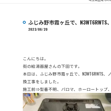
ふじみ野市霞ヶ丘で、N3WT6RW
2023/06/20
こんにちは。
街の給湯器屋さんの下田です。
本日は、ふじみ野市霞ヶ丘
で、N3WT6RWT
換工事をしました。
施工前⇒型番不明、パロマ、ホーロートップ、