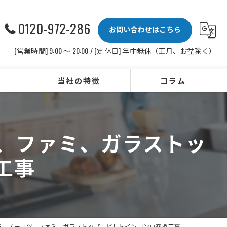
0120-972-286
お問い合わせはこちら
[営業時間] 9:00 〜 20:00 / [定休日] 年中無休（正月、お盆除く）
当社の特徴
コラム
ビルトインコンロ
ツ、ファミ、ガラストッ
レンジフード
工事
水栓
IHクッキングヒーター
ビルトイン食洗機
WTS、ノーリツ、ファミ、ガラストップ、ビルトインコンロ交換工事