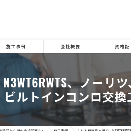
施工事例
会社概要
資格証
N3WT6RWTS、ノーリ
、ビルトインコンロ交換
給湯器なら街の給湯器屋さん
施工事例
ふじみ野市霞ヶ丘で、N3WT6R