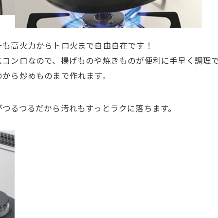
ーも高火力からトロ火まで自由自在です！
スコンロなので、揚げものや焼きものが便利に手早く調理
のから炒めものまで作れます。
がつるつるだから汚れもすっとラクに落ちます。