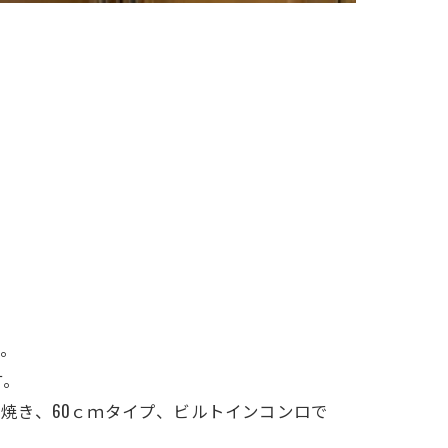
す。
す。
面焼き、
60ｃｍタイプ、ビルトインコンロ
で