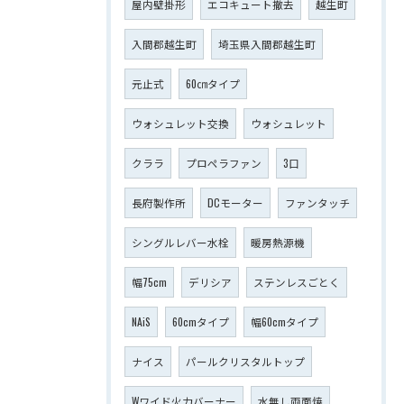
屋内壁掛形
エコキュート撤去
越生町
入間郡越生町
埼玉県入間郡越生町
元止式
60㎝タイプ
ウォシュレット交換
ウォシュレット
クララ
プロペラファン
3口
長府製作所
DCモーター
ファンタッチ
シングルレバー水栓
暖房熱源機
幅75cm
デリシア
ステンレスごとく
NAiS
60cmタイプ
幅60cmタイプ
ナイス
パールクリスタルトップ
Wワイド火力バーナー
水無し両面焼