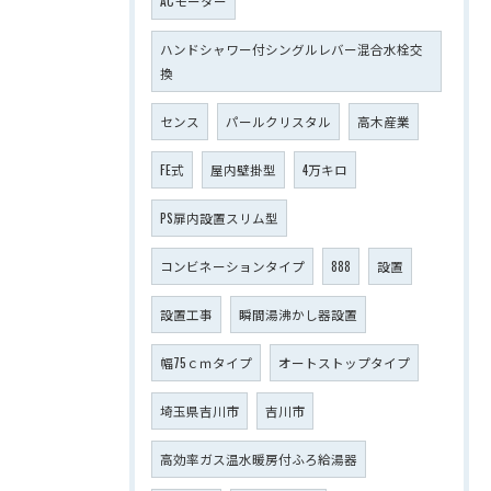
ACモーター
ハンドシャワー付シングルレバー混合水栓交
換
センス
パールクリスタル
高木産業
FE式
屋内壁掛型
4万キロ
PS扉内設置スリム型
コンビネーションタイプ
888
設置
設置工事
瞬間湯沸かし器設置
幅75ｃｍタイプ
オートストップタイプ
埼玉県吉川市
吉川市
高効率ガス温水暖房付ふろ給湯器