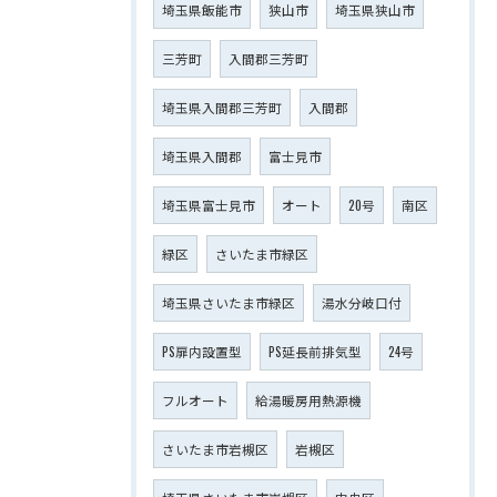
埼玉県飯能市
狭山市
埼玉県狭山市
三芳町
入間郡三芳町
埼玉県入間郡三芳町
入間郡
埼玉県入間郡
富士見市
埼玉県富士見市
オート
20号
南区
緑区
さいたま市緑区
埼玉県さいたま市緑区
湯水分岐口付
PS扉内設置型
PS延長前排気型
24号
フルオート
給湯暖房用熱源機
さいたま市岩槻区
岩槻区