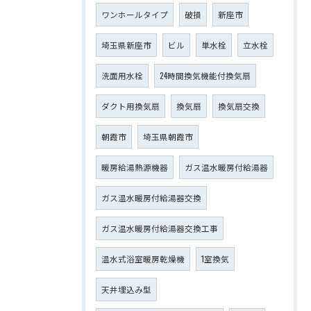
ワンホールタイプ
破損
新座市
埼玉県新座市
ビル
単水栓
立水栓
洗面用水栓
24時間換気機能付換気扇
ダクト用換気扇
換気扇
換気扇交換
朝霞市
埼玉県朝霞市
暖房給湯熱源機器
ガス温水暖房付給湯器
ガス温水暖房付給湯器交換
ガス温水暖房付給湯器交換工事
温水式浴室暖房乾燥機
1室換気
天井埋込み型