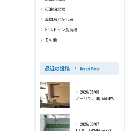
石油給湯器
瞬間湯沸かし器
ビルトイン食洗機
その他
最近の投稿
Recent Posts
2026/08/08
ノーリツ、GQ-551MW、5号、元止式、屋内壁掛、防熱カバー付き、瞬間湯沸かし器（小型湯沸器）設置工事ー埼玉県川口市道合
2026/08/07
TOTO、TM245C→KVK、KF800T、壁付タイプ、サーモスタット付シャワーバス水栓、浴室用水栓交換工事ー埼玉県上尾市平塚