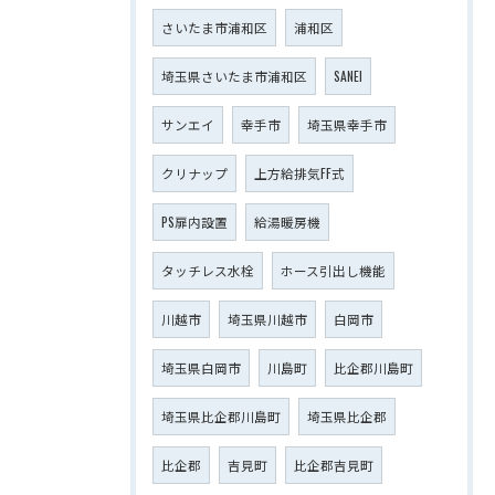
さいたま市浦和区
浦和区
埼玉県さいたま市浦和区
SANEI
サンエイ
幸手市
埼玉県幸手市
クリナップ
上方給排気FF式
PS扉内設置
給湯暖房機
タッチレス水栓
ホース引出し機能
川越市
埼玉県川越市
白岡市
埼玉県白岡市
川島町
比企郡川島町
埼玉県比企郡川島町
埼玉県比企郡
比企郡
吉見町
比企郡吉見町