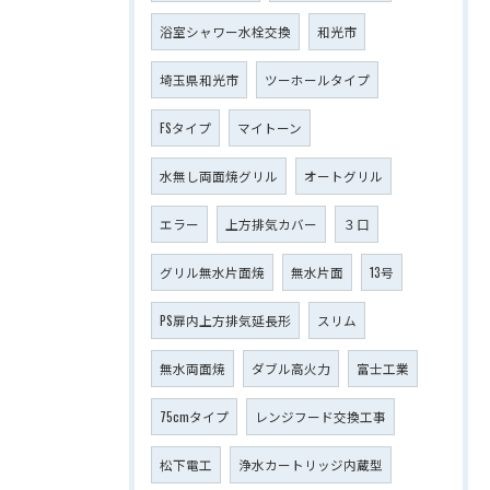
浴室シャワー水栓交換
和光市
埼玉県和光市
ツーホールタイプ
FSタイプ
マイトーン
水無し両面焼グリル
オートグリル
エラー
上方排気カバー
３口
グリル無水片面焼
無水片面
13号
PS扉内上方排気延長形
スリム
無水両面焼
ダブル高火力
富士工業
75cmタイプ
レンジフード交換工事
松下電工
浄水カートリッジ内蔵型