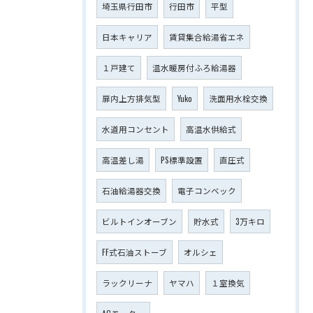
埼玉県行田市
行田市
平型
日本キャリア
賃貸集合給湯省エネ
１戸建て
温水暖房付ふろ給湯器
扉内上方排気型
Yuko
洗面用水栓交換
水道用コンセント
高温水供給式
高温差し湯
PS標準設置
直圧式
石油給湯器交換
電子コンベック
ビルトインオーブン
貯水式
3万キロ
FF式石油ストーブ
オルシェ
ラックリーナ
ヤマハ
１室換気