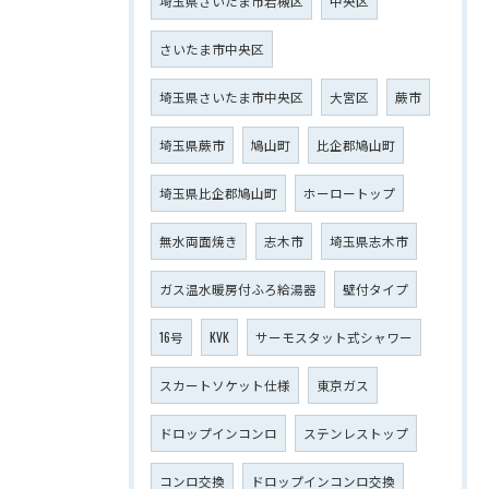
埼玉県さいたま市岩槻区
中央区
さいたま市中央区
埼玉県さいたま市中央区
大宮区
蕨市
埼玉県蕨市
鳩山町
比企郡鳩山町
埼玉県比企郡鳩山町
ホーロートップ
無水両面焼き
志木市
埼玉県志木市
ガス温水暖房付ふろ給湯器
壁付タイプ
16号
KVK
サーモスタット式シャワー
スカートソケット仕様
東京ガス
ドロップインコンロ
ステンレストップ
コンロ交換
ドロップインコンロ交換