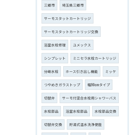
三郷市
埼玉県三郷市
サーモスタットカートリッジ
サーモスタットカートリッジ交換
浴室水栓修理
ユメックス
シンプレット
ミニセラ水栓カートリッジ
分岐水栓
ホース引き出し機能
ミッケ
つやめきガラストップ
幅90cmタイプ
切替弁
サーモ付混合水栓用シャワーバス
水栓部品
浴室水栓部品
水栓部品交換
切替弁交換
貯湯式温水洗浄便座