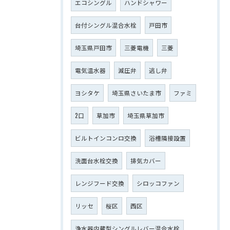
エコシングル
ハンドシャワー
台付シングル混合水栓
戸田市
埼玉県戸田市
三菱電機
三菱
電気温水器
減圧弁
逃し弁
ヨシタケ
埼玉県さいたま市
ファミ
2口
草加市
埼玉県草加市
ビルトインコンロ交換
浴槽隣接設置
洗面台水栓交換
排気カバー
レンジフード交換
シロッコファン
リッセ
桜区
西区
浄水器内蔵型シングルレバー混合水栓