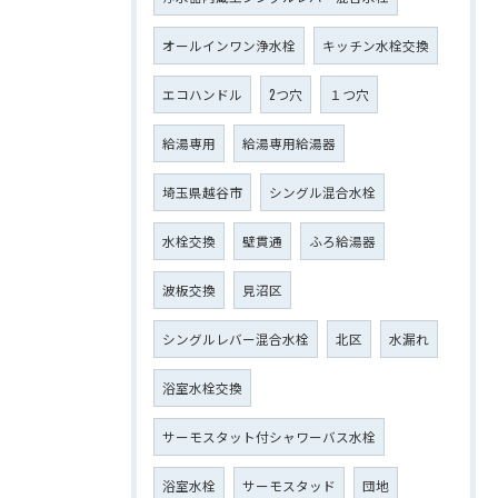
オールインワン浄水栓
キッチン水栓交換
エコハンドル
2つ穴
１つ穴
給湯専用
給湯専用給湯器
埼玉県越谷市
シングル混合水栓
水栓交換
壁貫通
ふろ給湯器
波板交換
見沼区
シングルレバー混合水栓
北区
水漏れ
浴室水栓交換
サーモスタット付シャワーバス水栓
浴室水栓
サーモスタッド
団地