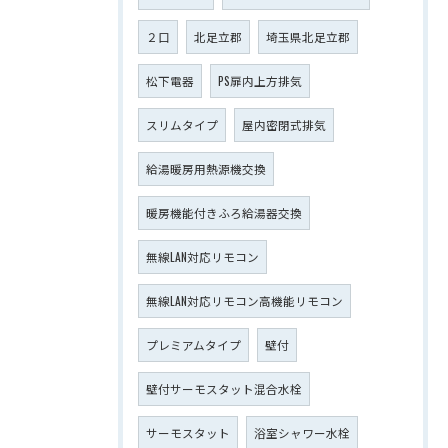
２口
北足立郡
埼玉県北足立郡
松下電器
PS扉内上方排気
スリムタイプ
屋内密閉式排気
給湯暖房用熱源機交換
暖房機能付きふろ給湯器交換
無線LAN対応リモコン
無線LAN対応リモコン高機能リモコン
プレミアムタイプ
壁付
壁付サーモスタット混合水栓
サーモスタット
浴室シャワー水栓