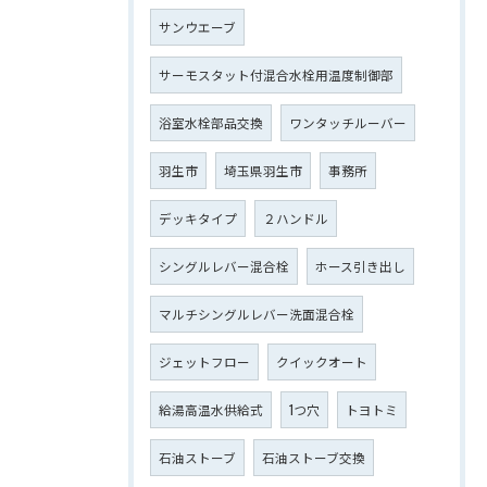
サンウエーブ
サーモスタット付混合水栓用温度制御部
浴室水栓部品交換
ワンタッチルーバー
羽生市
埼玉県羽生市
事務所
デッキタイプ
２ハンドル
シングルレバー混合栓
ホース引き出し
マルチシングルレバー洗面混合栓
ジェットフロー
クイックオート
給湯高温水供給式
1つ穴
トヨトミ
石油ストーブ
石油ストーブ交換