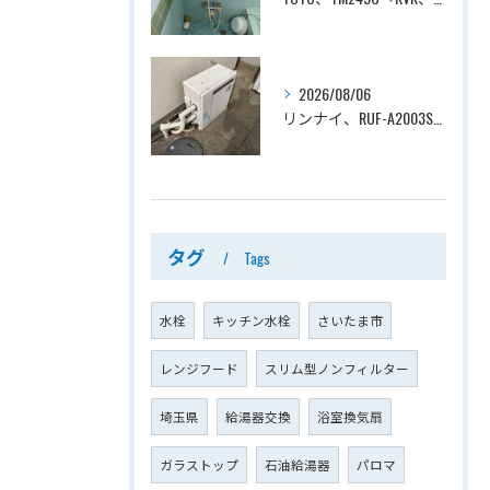
2026/08/06
リンナイ、RUF-A2003SAG(A)→ノーリツ、GT-C2072SAR-1 BL、20号、エコジョーズ、オート、屋外据置型、給湯器交換工事ー埼玉県上尾市平塚
タグ
Tags
水栓
キッチン水栓
さいたま市
レンジフード
スリム型ノンフィルター
埼玉県
給湯器交換
浴室換気扇
ガラストップ
石油給湯器
パロマ