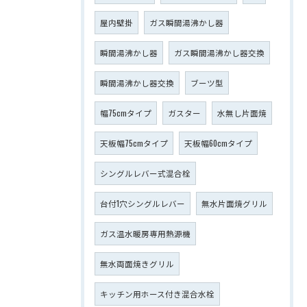
屋内壁掛
ガス瞬間湯沸かし器
瞬間湯沸かし器
ガス瞬間湯沸かし器交換
瞬間湯沸かし器交換
ブーツ型
幅75cmタイプ
ガスター
水無し片面焼
天板幅75cmタイプ
天板幅60cmタイプ
シングルレバー式混合栓
台付1穴シングルレバー
無水片面焼グリル
ガス温水暖房専用熱源機
無水両面焼きグリル
キッチン用ホース付き混合水栓