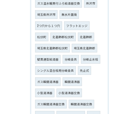
ガス温水暖房付ふろ給湯器交換
所沢市
埼玉県所沢市
無水片面焼
2つ穴から１つ穴
フラットエッジ
松伏町
北葛飾郡松伏町
北葛飾郡
埼玉県北葛飾郡松伏町
埼玉県北葛飾郡
壁貫通型給湯器
分岐金具
分岐止水栓
シングル混合栓用分岐金具
先止式
ガス瞬間湯沸器
瞬間湯沸器
小型湯沸器
小型湯沸器交換
ガス瞬間湯沸器交換
瞬間湯沸器交換