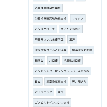
浴室換気暖房乾燥機
浴室換気暖房乾燥機交換
マックス
ハンスグローエ
さいたま市南区
埼玉県さいたま市南区
三洋
暖房機能付きふろ給湯器
給湯暖房熱源機
据置台
川口市
埼玉県川口市
ハンドシャワー付シングルレバー混合水栓
日立
浴室換気扇交換
天井埋込形
パナソニック
東芝
ガスビルトインコンロ交換