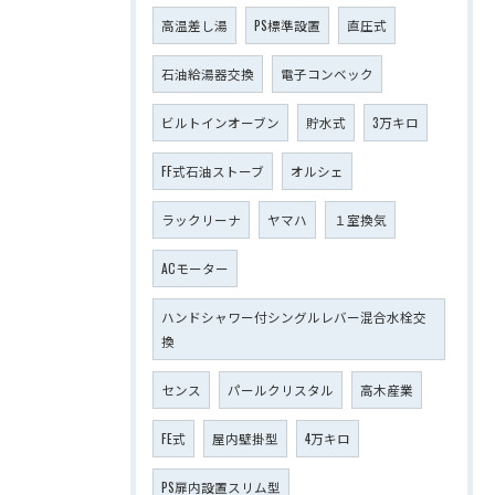
高温差し湯
PS標準設置
直圧式
石油給湯器交換
電子コンベック
ビルトインオーブン
貯水式
3万キロ
FF式石油ストーブ
オルシェ
ラックリーナ
ヤマハ
１室換気
ACモーター
ハンドシャワー付シングルレバー混合水栓交
換
センス
パールクリスタル
高木産業
FE式
屋内壁掛型
4万キロ
PS扉内設置スリム型