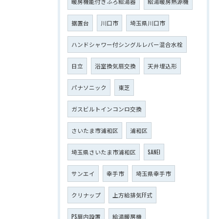
暖房機能付きふろ給湯器
給湯暖房熱源機
据置台
川口市
埼玉県川口市
ハンドシャワー付シングルレバー混合水栓
日立
浴室換気扇交換
天井埋込形
パナソニック
東芝
ガスビルトインコンロ交換
さいたま市浦和区
浦和区
埼玉県さいたま市浦和区
SANEI
サンエイ
幸手市
埼玉県幸手市
クリナップ
上方給排気FF式
PS扉内設置
給湯暖房機