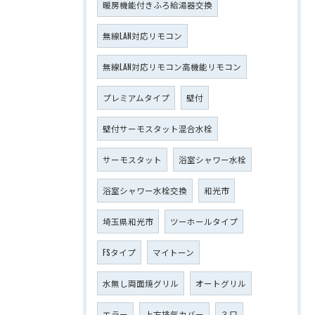
暖房機能付きふろ給湯器交換
無線LAN対応リモコン
無線LAN対応リモコン高機能リモコン
プレミアムタイプ
壁付
壁付サーモスタット混合水栓
サーモスタット
浴室シャワー水栓
浴室シャワー水栓交換
和光市
埼玉県和光市
ツーホールタイプ
FSタイプ
マイトーン
水無し両面焼グリル
オートグリル
エラー
上方排気カバー
３口