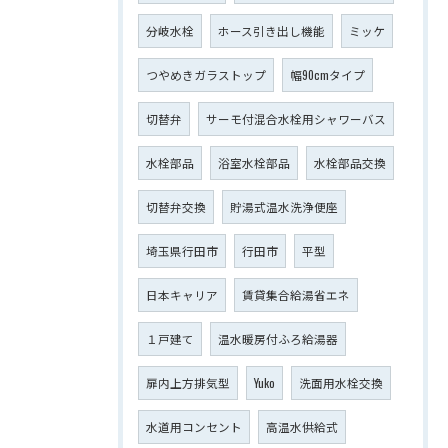
分岐水栓
ホース引き出し機能
ミッケ
つやめきガラストップ
幅90cmタイプ
切替弁
サーモ付混合水栓用シャワーバス
水栓部品
浴室水栓部品
水栓部品交換
切替弁交換
貯湯式温水洗浄便座
埼玉県行田市
行田市
平型
日本キャリア
賃貸集合給湯省エネ
１戸建て
温水暖房付ふろ給湯器
扉内上方排気型
Yuko
洗面用水栓交換
水道用コンセント
高温水供給式