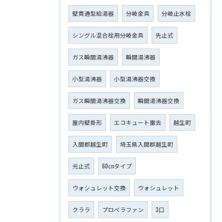
壁貫通型給湯器
分岐金具
分岐止水栓
シングル混合栓用分岐金具
先止式
ガス瞬間湯沸器
瞬間湯沸器
小型湯沸器
小型湯沸器交換
ガス瞬間湯沸器交換
瞬間湯沸器交換
屋内壁掛形
エコキュート撤去
越生町
入間郡越生町
埼玉県入間郡越生町
元止式
60㎝タイプ
ウォシュレット交換
ウォシュレット
クララ
プロペラファン
3口