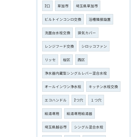
2口
草加市
埼玉県草加市
ビルトインコンロ交換
浴槽隣接設置
洗面台水栓交換
排気カバー
レンジフード交換
シロッコファン
リッセ
桜区
西区
浄水器内蔵型シングルレバー混合水栓
オールインワン浄水栓
キッチン水栓交換
エコハンドル
2つ穴
１つ穴
給湯専用
給湯専用給湯器
埼玉県越谷市
シングル混合水栓