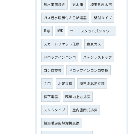
無水両面焼き
志木市
埼玉県志木市
ガス温水暖房付ふろ給湯器
壁付タイプ
16号
KVK
サーモスタット式シャワー
スカートソケット仕様
東京ガス
ドロップインコンロ
ステンレストップ
コンロ交換
ドロップインコンロ交換
２口
北足立郡
埼玉県北足立郡
松下電器
PS扉内上方排気
スリムタイプ
屋内密閉式排気
給湯暖房用熱源機交換