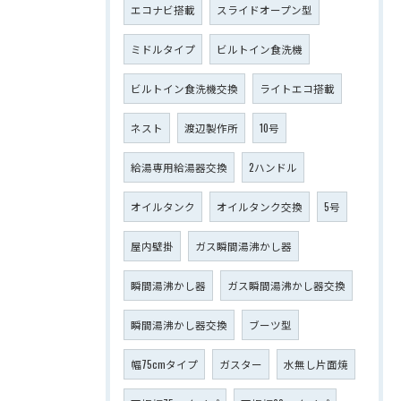
エコナビ搭載
スライドオープン型
ミドルタイプ
ビルトイン食洗機
ビルトイン食洗機交換
ライトエコ搭載
ネスト
渡辺製作所
10号
給湯専用給湯器交換
2ハンドル
オイルタンク
オイルタンク交換
5号
屋内壁掛
ガス瞬間湯沸かし器
瞬間湯沸かし器
ガス瞬間湯沸かし器交換
瞬間湯沸かし器交換
ブーツ型
幅75cmタイプ
ガスター
水無し片面焼