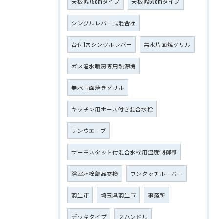
天板幅75cmタイプ
天板幅60cmタイプ
シングルレバー式混合栓
台付1穴シングルレバー
無水片面焼グリル
ガス温水暖房専用熱源機
無水両面焼きグリル
キッチン用ホース付き混合水栓
サンウエーブ
サーモスタット付混合水栓用温度制御部
浴室水栓部品交換
ワンタッチルーバー
羽生市
埼玉県羽生市
事務所
デッキタイプ
２ハンドル