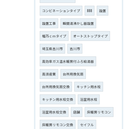
コンビネーションタイプ
888
設置
設置工事
瞬間湯沸かし器設置
幅75ｃｍタイプ
オートストップタイプ
埼玉県吉川市
吉川市
高効率ガス温水暖房付ふろ給湯器
高須産業
台所用換気扇
台所用換気扇交換
キッチン用水栓
キッチン用水栓交換
浴室用水栓
浴室用水栓交換
店舗
床暖房リモコン
床暖房リモコン交換
セイフル