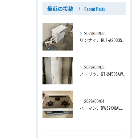
最近の投稿
Recent Posts
2026/08/06
リンナイ、RUF-A2003SAG(A)→ノーリツ、GT-C2072SAR-1 BL、20号、エコジョーズ、オート、屋外据置型、給湯器交換工事ー埼玉県上尾市平塚
2026/08/05
ノーリツ、GT-2450SAWX-TB→ノーリツ、GT-2470SAW-TB-1 BL 、24号、オート、PS扉内後方排気、給湯器交換工事ー埼玉県さいたま市南区鹿手袋
2026/08/04
ハーマン、DW32K4JAL→ノーリツ、N3WV6RWTP2SI、ファミ、つやめきガラストップ、天板幅60cmタイプ、ビルトインコンロ交換工事ー埼玉県さいたま市西区宮前町