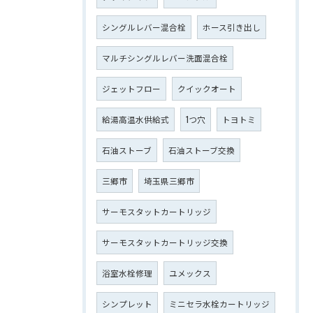
シングルレバー混合栓
ホース引き出し
マルチシングルレバー洗面混合栓
ジェットフロー
クイックオート
給湯高温水供給式
1つ穴
トヨトミ
石油ストーブ
石油ストーブ交換
三郷市
埼玉県三郷市
サーモスタットカートリッジ
サーモスタットカートリッジ交換
浴室水栓修理
ユメックス
シンプレット
ミニセラ水栓カートリッジ