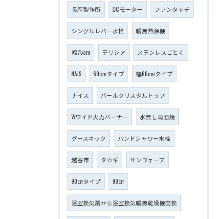
長府製作所
DCモーター
ファンタッチ
シングルレバー水栓
暖房熱源機
幅75cm
デリシア
ステンレスごとく
NAiS
60cmタイプ
幅60cmタイプ
ナイス
パールクリスタルトップ
Wワイド火力バーナー
水無し両面焼
グースネック
ハンドシャワー水栓
越谷市
タカギ
サンウェーブ
90㎝タイプ
90㎝
浴室換気扇から浴室換気暖房乾燥機交換