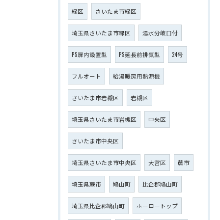
緑区
さいたま市緑区
埼玉県さいたま市緑区
湯水分岐口付
PS扉内設置型
PS延長前排気型
24号
フルオート
給湯暖房用熱源機
さいたま市岩槻区
岩槻区
埼玉県さいたま市岩槻区
中央区
さいたま市中央区
埼玉県さいたま市中央区
大宮区
蕨市
埼玉県蕨市
鳩山町
比企郡鳩山町
埼玉県比企郡鳩山町
ホーロートップ