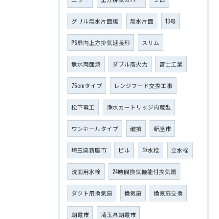
グリル無水片面焼
無水片面
13号
PS扉内上方排気延長形
スリム
無水両面焼
ダブル高火力
富士工業
75cmタイプ
レンジフード交換工事
松下電工
浄水カートリッジ内蔵型
ワンホールタイプ
破損
新座市
埼玉県新座市
ビル
単水栓
立水栓
洗面用水栓
24時間換気機能付換気扇
ダクト用換気扇
換気扇
換気扇交換
朝霞市
埼玉県朝霞市