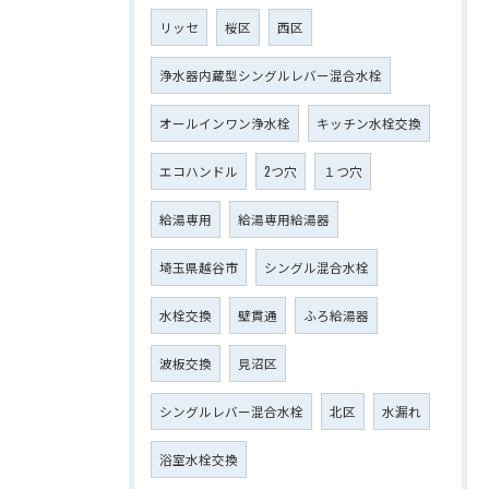
リッセ
桜区
西区
浄水器内蔵型シングルレバー混合水栓
オールインワン浄水栓
キッチン水栓交換
エコハンドル
2つ穴
１つ穴
給湯専用
給湯専用給湯器
埼玉県越谷市
シングル混合水栓
水栓交換
壁貫通
ふろ給湯器
波板交換
見沼区
シングルレバー混合水栓
北区
水漏れ
浴室水栓交換