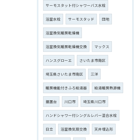
サーモスタット付シャワーバス水栓
浴室水栓
サーモスタッド
団地
浴室換気暖房乾燥機
浴室換気暖房乾燥機交換
マックス
ハンスグローエ
さいたま市南区
埼玉県さいたま市南区
三洋
暖房機能付きふろ給湯器
給湯暖房熱源機
据置台
川口市
埼玉県川口市
ハンドシャワー付シングルレバー混合水栓
日立
浴室換気扇交換
天井埋込形