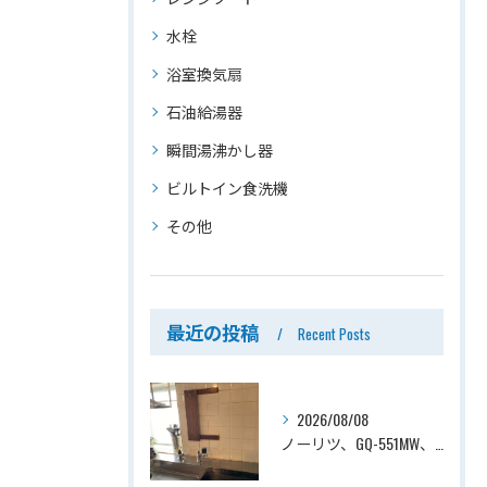
水栓
浴室換気扇
石油給湯器
瞬間湯沸かし器
ビルトイン食洗機
その他
最近の投稿
Recent Posts
2026/08/08
ノーリツ、GQ-551MW、5号、元止式、屋内壁掛、防熱カバー付き、瞬間湯沸かし器（小型湯沸器）設置工事ー埼玉県川口市道合