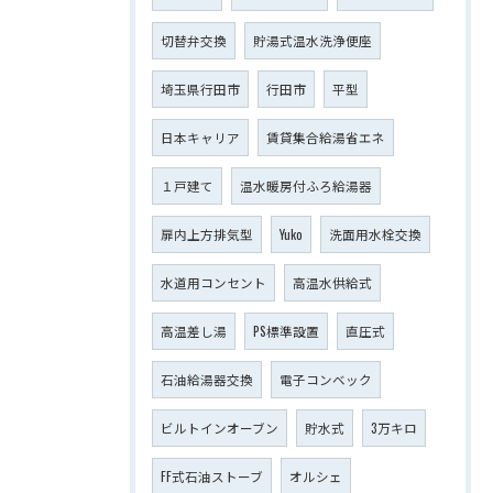
切替弁交換
貯湯式温水洗浄便座
埼玉県行田市
行田市
平型
日本キャリア
賃貸集合給湯省エネ
１戸建て
温水暖房付ふろ給湯器
扉内上方排気型
Yuko
洗面用水栓交換
水道用コンセント
高温水供給式
高温差し湯
PS標準設置
直圧式
石油給湯器交換
電子コンベック
ビルトインオーブン
貯水式
3万キロ
FF式石油ストーブ
オルシェ