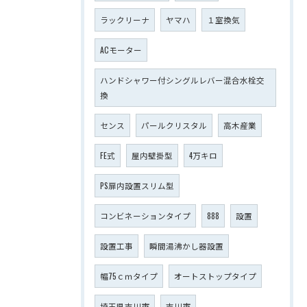
ラックリーナ
ヤマハ
１室換気
ACモーター
ハンドシャワー付シングルレバー混合水栓交
換
センス
パールクリスタル
高木産業
FE式
屋内壁掛型
4万キロ
PS扉内設置スリム型
コンビネーションタイプ
888
設置
設置工事
瞬間湯沸かし器設置
幅75ｃｍタイプ
オートストップタイプ
埼玉県吉川市
吉川市