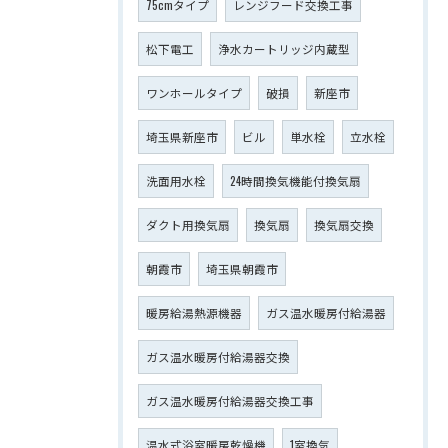
75cmタイプ
レンジフード交換工事
松下電工
浄水カートリッジ内蔵型
ワンホールタイプ
破損
新座市
埼玉県新座市
ビル
単水栓
立水栓
洗面用水栓
24時間換気機能付換気扇
ダクト用換気扇
換気扇
換気扇交換
朝霞市
埼玉県朝霞市
暖房給湯熱源機器
ガス温水暖房付給湯器
ガス温水暖房付給湯器交換
ガス温水暖房付給湯器交換工事
温水式浴室暖房乾燥機
1室換気