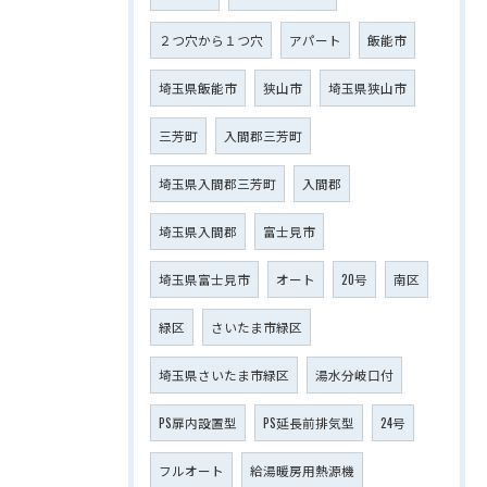
２つ穴から１つ穴
アパート
飯能市
埼玉県飯能市
狭山市
埼玉県狭山市
三芳町
入間郡三芳町
埼玉県入間郡三芳町
入間郡
埼玉県入間郡
富士見市
埼玉県富士見市
オート
20号
南区
緑区
さいたま市緑区
埼玉県さいたま市緑区
湯水分岐口付
PS扉内設置型
PS延長前排気型
24号
フルオート
給湯暖房用熱源機