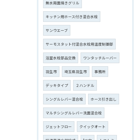
無水両面焼きグリル
キッチン用ホース付き混合水栓
サンウエーブ
サーモスタット付混合水栓用温度制御部
浴室水栓部品交換
ワンタッチルーバー
羽生市
埼玉県羽生市
事務所
デッキタイプ
２ハンドル
シングルレバー混合栓
ホース引き出し
マルチシングルレバー洗面混合栓
ジェットフロー
クイックオート