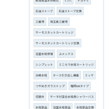
給湯高温水供給式
1つ穴
トヨトミ
石油ストーブ
石油ストーブ交換
三郷市
埼玉県三郷市
サーモスタットカートリッジ
サーモスタットカートリッジ交換
浴室水栓修理
ユメックス
シンプレット
ミニセラ水栓カートリッジ
分岐水栓
ホース引き出し機能
ミッケ
つやめきガラストップ
幅90cmタイプ
切替弁
サーモ付混合水栓用シャワーバス
水栓部品
浴室水栓部品
水栓部品交換