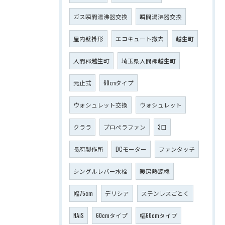
ガス瞬間湯沸器交換
瞬間湯沸器交換
屋内壁掛形
エコキュート撤去
越生町
入間郡越生町
埼玉県入間郡越生町
元止式
60㎝タイプ
ウォシュレット交換
ウォシュレット
クララ
プロペラファン
3口
長府製作所
DCモーター
ファンタッチ
シングルレバー水栓
暖房熱源機
幅75cm
デリシア
ステンレスごとく
NAiS
60cmタイプ
幅60cmタイプ