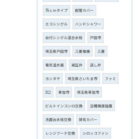
75ｃｍタイプ
配管カバー
エコシングル
ハンドシャワー
台付シングル混合水栓
戸田市
埼玉県戸田市
三菱電機
三菱
電気温水器
減圧弁
逃し弁
ヨシタケ
埼玉県さいたま市
ファミ
2口
草加市
埼玉県草加市
ビルトインコンロ交換
浴槽隣接設置
洗面台水栓交換
排気カバー
レンジフード交換
シロッコファン