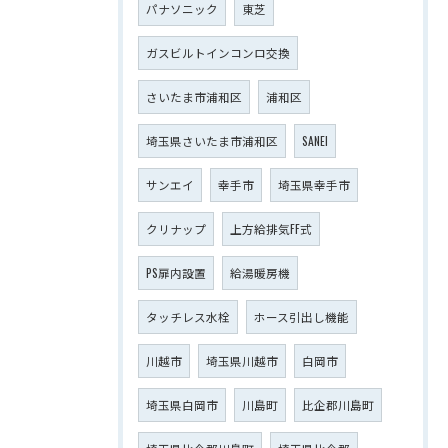
パナソニック
東芝
ガスビルトインコンロ交換
さいたま市浦和区
浦和区
埼玉県さいたま市浦和区
SANEI
サンエイ
幸手市
埼玉県幸手市
クリナップ
上方給排気FF式
PS扉内設置
給湯暖房機
タッチレス水栓
ホース引出し機能
川越市
埼玉県川越市
白岡市
埼玉県白岡市
川島町
比企郡川島町