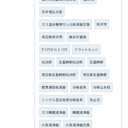
天井埋込み型
ガス温水暖房付ふろ給湯器交換
所沢市
埼玉県所沢市
無水片面焼
2つ穴から１つ穴
フラットエッジ
松伏町
北葛飾郡松伏町
北葛飾郡
埼玉県北葛飾郡松伏町
埼玉県北葛飾郡
壁貫通型給湯器
分岐金具
分岐止水栓
シングル混合栓用分岐金具
先止式
ガス瞬間湯沸器
瞬間湯沸器
小型湯沸器
小型湯沸器交換