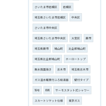
さいたま市岩槻区
岩槻区
埼玉県さいたま市岩槻区
中央区
さいたま市中央区
埼玉県さいたま市中央区
大宮区
蕨市
埼玉県蕨市
鳩山町
比企郡鳩山町
埼玉県比企郡鳩山町
ホーロートップ
無水両面焼き
志木市
埼玉県志木市
ガス温水暖房付ふろ給湯器
壁付タイプ
16号
KVK
サーモスタット式シャワー
スカートソケット仕様
東京ガス