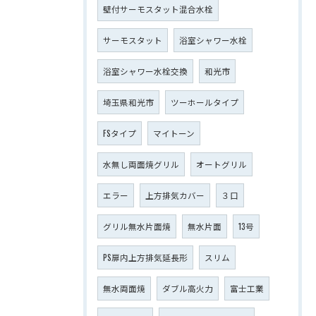
壁付サーモスタット混合水栓
サーモスタット
浴室シャワー水栓
浴室シャワー水栓交換
和光市
埼玉県和光市
ツーホールタイプ
FSタイプ
マイトーン
水無し両面焼グリル
オートグリル
エラー
上方排気カバー
３口
グリル無水片面焼
無水片面
13号
PS扉内上方排気延長形
スリム
無水両面焼
ダブル高火力
富士工業