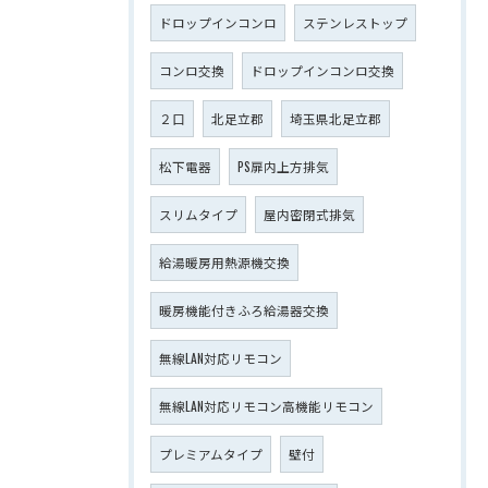
ドロップインコンロ
ステンレストップ
コンロ交換
ドロップインコンロ交換
２口
北足立郡
埼玉県北足立郡
松下電器
PS扉内上方排気
スリムタイプ
屋内密閉式排気
給湯暖房用熱源機交換
暖房機能付きふろ給湯器交換
無線LAN対応リモコン
無線LAN対応リモコン高機能リモコン
プレミアムタイプ
壁付