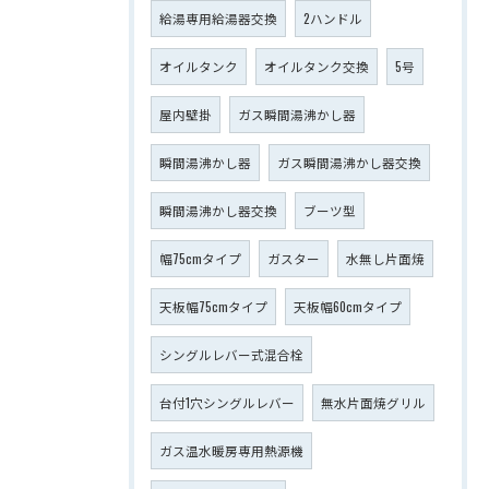
給湯専用給湯器交換
2ハンドル
オイルタンク
オイルタンク交換
5号
屋内壁掛
ガス瞬間湯沸かし器
瞬間湯沸かし器
ガス瞬間湯沸かし器交換
瞬間湯沸かし器交換
ブーツ型
幅75cmタイプ
ガスター
水無し片面焼
天板幅75cmタイプ
天板幅60cmタイプ
シングルレバー式混合栓
台付1穴シングルレバー
無水片面焼グリル
ガス温水暖房専用熱源機