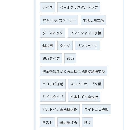
ナイス
パールクリスタルトップ
Wワイド火力バーナー
水無し両面焼
グースネック
ハンドシャワー水栓
越谷市
タカギ
サンウェーブ
90㎝タイプ
90㎝
浴室換気扇から浴室換気暖房乾燥機交換
エコナビ搭載
スライドオープン型
ミドルタイプ
ビルトイン食洗機
ビルトイン食洗機交換
ライトエコ搭載
ネスト
渡辺製作所
10号