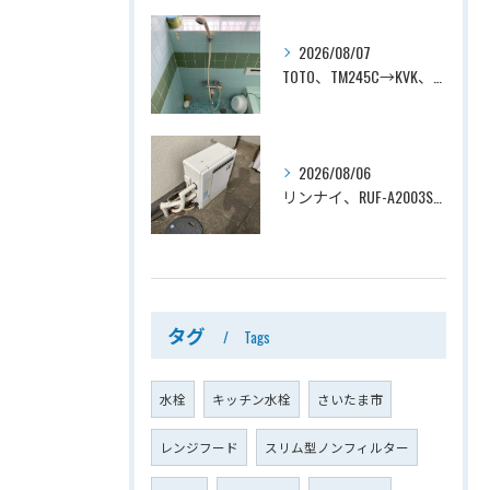
2026/08/07
TOTO、TM245C→KVK、KF800T、壁付タイプ、サーモスタット付シャワーバス水栓、浴室用水栓交換工事ー埼玉県上尾市平塚
2026/08/06
リンナイ、RUF-A2003SAG(A)→ノーリツ、GT-C2072SAR-1 BL、20号、エコジョーズ、オート、屋外据置型、給湯器交換工事ー埼玉県上尾市平塚
タグ
Tags
水栓
キッチン水栓
さいたま市
レンジフード
スリム型ノンフィルター