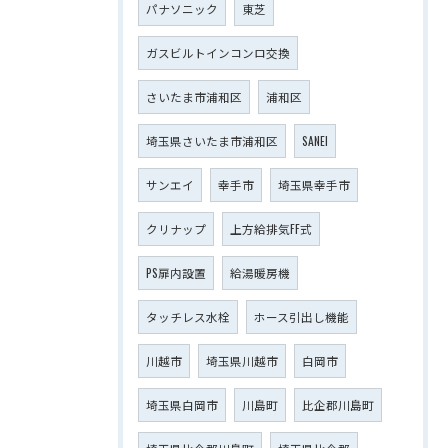
パナソニック
東芝
ガスビルトインコンロ交換
さいたま市浦和区
浦和区
埼玉県さいたま市浦和区
SANEI
サンエイ
幸手市
埼玉県幸手市
クリナップ
上方給排気FF式
PS扉内設置
給湯暖房機
タッチレス水栓
ホース引出し機能
川越市
埼玉県川越市
白岡市
埼玉県白岡市
川島町
比企郡川島町