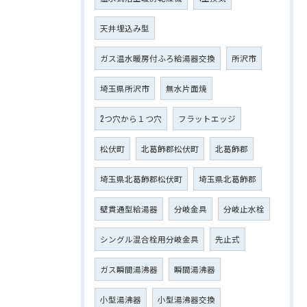
天井埋込み型
ガス温水暖房付ふろ給湯器交換
所沢市
埼玉県所沢市
無水片面焼
2つ穴から１つ穴
フラットエッジ
松伏町
北葛飾郡松伏町
北葛飾郡
埼玉県北葛飾郡松伏町
埼玉県北葛飾郡
壁貫通型給湯器
分岐金具
分岐止水栓
シングル混合栓用分岐金具
先止式
ガス瞬間湯沸器
瞬間湯沸器
小型湯沸器
小型湯沸器交換