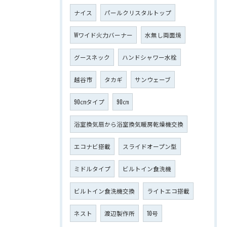
ナイス
パールクリスタルトップ
Wワイド火力バーナー
水無し両面焼
グースネック
ハンドシャワー水栓
越谷市
タカギ
サンウェーブ
90㎝タイプ
90㎝
浴室換気扇から浴室換気暖房乾燥機交換
エコナビ搭載
スライドオープン型
ミドルタイプ
ビルトイン食洗機
ビルトイン食洗機交換
ライトエコ搭載
ネスト
渡辺製作所
10号