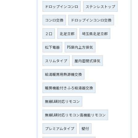
ドロップインコンロ
ステンレストップ
コンロ交換
ドロップインコンロ交換
２口
北足立郡
埼玉県北足立郡
松下電器
PS扉内上方排気
スリムタイプ
屋内密閉式排気
給湯暖房用熱源機交換
暖房機能付きふろ給湯器交換
無線LAN対応リモコン
無線LAN対応リモコン高機能リモコン
プレミアムタイプ
壁付