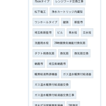
75cmタイプ
レンジフード交換工事
松下電工
浄水カートリッジ内蔵型
ワンホールタイプ
破損
新座市
埼玉県新座市
ビル
単水栓
立水栓
洗面用水栓
24時間換気機能付換気扇
ダクト用換気扇
換気扇
換気扇交換
朝霞市
埼玉県朝霞市
暖房給湯熱源機器
ガス温水暖房付給湯器
ガス温水暖房付給湯器交換
ガス温水暖房付給湯器交換工事
温水式浴室暖房乾燥機
1室換気