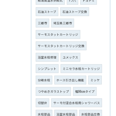
給湯高温水供給式
1つ穴
トヨトミ
石油ストーブ
石油ストーブ交換
三郷市
埼玉県三郷市
サーモスタットカートリッジ
サーモスタットカートリッジ交換
浴室水栓修理
ユメックス
シンプレット
ミニセラ水栓カートリッジ
分岐水栓
ホース引き出し機能
ミッケ
つやめきガラストップ
幅90cmタイプ
切替弁
サーモ付混合水栓用シャワーバス
水栓部品
浴室水栓部品
水栓部品交換