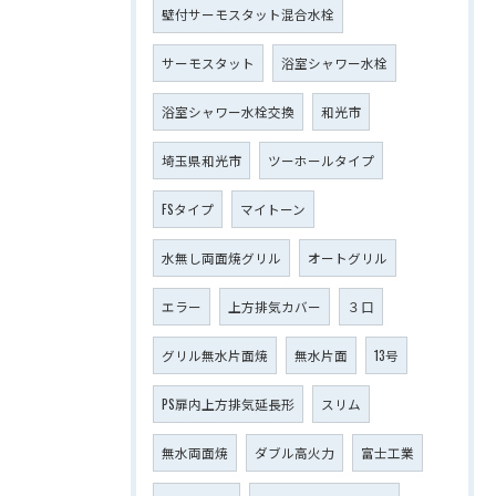
壁付サーモスタット混合水栓
サーモスタット
浴室シャワー水栓
浴室シャワー水栓交換
和光市
埼玉県和光市
ツーホールタイプ
FSタイプ
マイトーン
水無し両面焼グリル
オートグリル
エラー
上方排気カバー
３口
グリル無水片面焼
無水片面
13号
PS扉内上方排気延長形
スリム
無水両面焼
ダブル高火力
富士工業