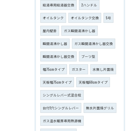
給湯専用給湯器交換
2ハンドル
オイルタンク
オイルタンク交換
5号
屋内壁掛
ガス瞬間湯沸かし器
瞬間湯沸かし器
ガス瞬間湯沸かし器交換
瞬間湯沸かし器交換
ブーツ型
幅75cmタイプ
ガスター
水無し片面焼
天板幅75cmタイプ
天板幅60cmタイプ
シングルレバー式混合栓
台付1穴シングルレバー
無水片面焼グリル
ガス温水暖房専用熱源機