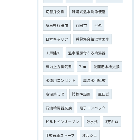
切替弁交換
貯湯式温水洗浄便座
埼玉県行田市
行田市
平型
日本キャリア
賃貸集合給湯省エネ
１戸建て
温水暖房付ふろ給湯器
扉内上方排気型
Yuko
洗面用水栓交換
水道用コンセント
高温水供給式
高温差し湯
PS標準設置
直圧式
石油給湯器交換
電子コンベック
ビルトインオーブン
貯水式
3万キロ
FF式石油ストーブ
オルシェ