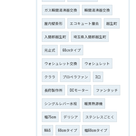
ガス瞬間湯沸器交換
瞬間湯沸器交換
屋内壁掛形
エコキュート撤去
越生町
入間郡越生町
埼玉県入間郡越生町
元止式
60㎝タイプ
ウォシュレット交換
ウォシュレット
クララ
プロペラファン
3口
長府製作所
DCモーター
ファンタッチ
シングルレバー水栓
暖房熱源機
幅75cm
デリシア
ステンレスごとく
NAiS
60cmタイプ
幅60cmタイプ