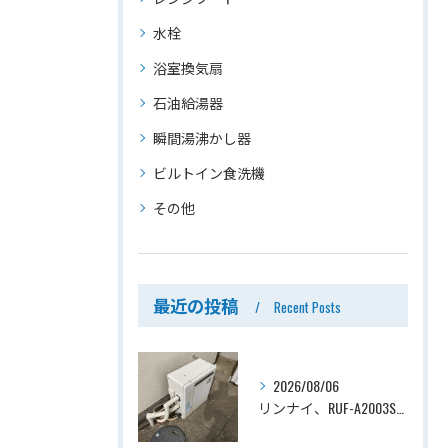
水栓
浴室換気扇
石油給湯器
瞬間湯沸かし器
ビルトイン食洗機
その他
最近の投稿
Recent Posts
2026/08/06
リンナイ、RUF-A2003SAG(A)→ノーリツ、GT-C2072SAR-1 BL、20号、エコジョーズ、オート、屋外据置型、給湯器交換工事ー埼玉県上尾市平塚