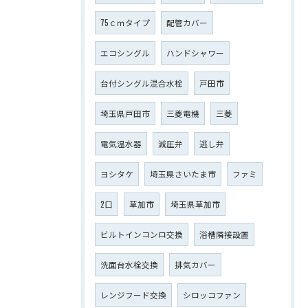
75ｃｍタイプ
配管カバー
エコシングル
ハンドシャワー
台付シングル混合水栓
戸田市
埼玉県戸田市
三菱電機
三菱
電気温水器
減圧弁
逃し弁
ヨシタケ
埼玉県さいたま市
ファミ
2口
草加市
埼玉県草加市
ビルトインコンロ交換
浴槽隣接設置
洗面台水栓交換
排気カバー
レンジフード交換
シロッコファン