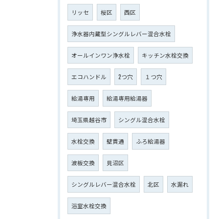
リッセ
桜区
西区
浄水器内蔵型シングルレバー混合水栓
オールインワン浄水栓
キッチン水栓交換
エコハンドル
2つ穴
１つ穴
給湯専用
給湯専用給湯器
埼玉県越谷市
シングル混合水栓
水栓交換
壁貫通
ふろ給湯器
波板交換
見沼区
シングルレバー混合水栓
北区
水漏れ
浴室水栓交換