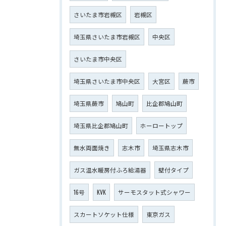
さいたま市岩槻区
岩槻区
埼玉県さいたま市岩槻区
中央区
さいたま市中央区
埼玉県さいたま市中央区
大宮区
蕨市
埼玉県蕨市
鳩山町
比企郡鳩山町
埼玉県比企郡鳩山町
ホーロートップ
無水両面焼き
志木市
埼玉県志木市
ガス温水暖房付ふろ給湯器
壁付タイプ
16号
KVK
サーモスタット式シャワー
スカートソケット仕様
東京ガス