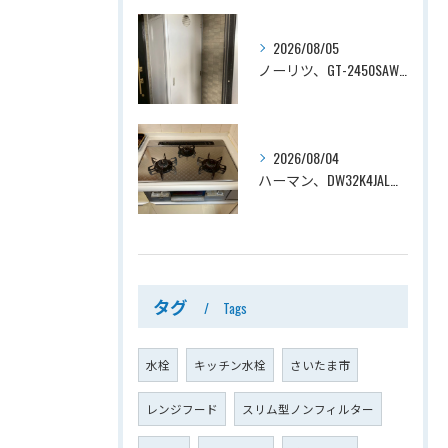
2026/08/05
ノーリツ、GT-2450SAWX-TB→ノーリツ、GT-2470SAW-TB-1 BL 、24号、オート、PS扉内後方排気、給湯器交換工事ー埼玉県さいたま市南区鹿手袋
2026/08/04
ハーマン、DW32K4JAL→ノーリツ、N3WV6RWTP2SI、ファミ、つやめきガラストップ、天板幅60cmタイプ、ビルトインコンロ交換工事ー埼玉県さいたま市西区宮前町
タグ
Tags
水栓
キッチン水栓
さいたま市
レンジフード
スリム型ノンフィルター