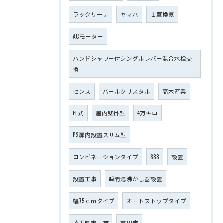
ラックリーナ
ヤマハ
１室換気
ACモーター
ハンドシャワー付シングルレバー混合水栓交
換
センス
パールクリスタル
高木産業
FE式
屋内壁掛型
4万キロ
PS扉内設置スリム型
コンビネーションタイプ
888
設置
設置工事
瞬間湯沸かし器設置
幅75ｃｍタイプ
オートストップタイプ
埼玉県吉川市
吉川市