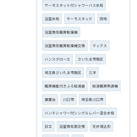
サーモスタット付シャワーバス水栓
浴室水栓
サーモスタッド
団地
浴室換気暖房乾燥機
浴室換気暖房乾燥機交換
マックス
ハンスグローエ
さいたま市南区
埼玉県さいたま市南区
三洋
暖房機能付きふろ給湯器
給湯暖房熱源機
据置台
川口市
埼玉県川口市
ハンドシャワー付シングルレバー混合水栓
日立
浴室換気扇交換
天井埋込形