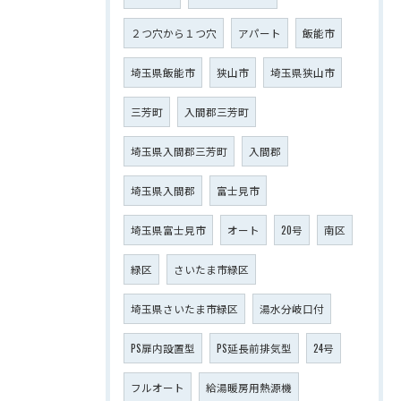
２つ穴から１つ穴
アパート
飯能市
埼玉県飯能市
狭山市
埼玉県狭山市
三芳町
入間郡三芳町
埼玉県入間郡三芳町
入間郡
埼玉県入間郡
富士見市
埼玉県富士見市
オート
20号
南区
緑区
さいたま市緑区
埼玉県さいたま市緑区
湯水分岐口付
PS扉内設置型
PS延長前排気型
24号
フルオート
給湯暖房用熱源機