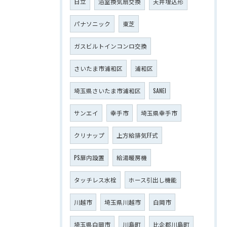
日立
浴室換気扇交換
天井埋込形
パナソニック
東芝
ガスビルトインコンロ交換
さいたま市浦和区
浦和区
埼玉県さいたま市浦和区
SANEI
サンエイ
幸手市
埼玉県幸手市
クリナップ
上方給排気FF式
PS扉内設置
給湯暖房機
タッチレス水栓
ホース引出し機能
川越市
埼玉県川越市
白岡市
埼玉県白岡市
川島町
比企郡川島町