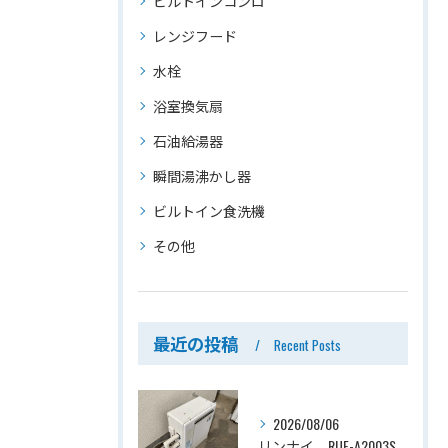
ビルトインコンロ
レンジフード
水栓
浴室換気扇
石油給湯器
瞬間湯沸かし器
ビルトイン食洗機
その他
最近の投稿
Recent Posts
2026/08/06
リンナイ、RUF-A2003SAG(A)→ノーリツ、GT-C2072SAR-1 BL、20号、エコジョーズ、オート、屋外据置型、給湯器交換工事ー埼玉県上尾市平塚