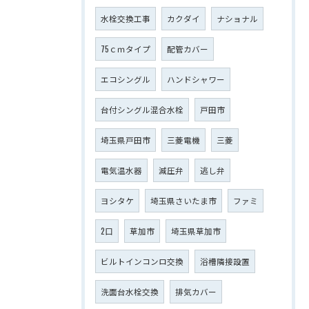
水栓交換工事
カクダイ
ナショナル
75ｃｍタイプ
配管カバー
エコシングル
ハンドシャワー
台付シングル混合水栓
戸田市
埼玉県戸田市
三菱電機
三菱
電気温水器
減圧弁
逃し弁
ヨシタケ
埼玉県さいたま市
ファミ
2口
草加市
埼玉県草加市
ビルトインコンロ交換
浴槽隣接設置
洗面台水栓交換
排気カバー