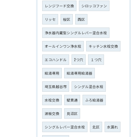
レンジフード交換
シロッコファン
リッセ
桜区
西区
浄水器内蔵型シングルレバー混合水栓
オールインワン浄水栓
キッチン水栓交換
エコハンドル
2つ穴
１つ穴
給湯専用
給湯専用給湯器
埼玉県越谷市
シングル混合水栓
水栓交換
壁貫通
ふろ給湯器
波板交換
見沼区
シングルレバー混合水栓
北区
水漏れ