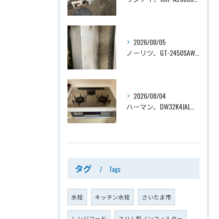
2026/08/05
ノーリツ、GT-2450SAWX-TB→ノーリツ、GT-2470SAW-TB-1 BL 、24号、オート、PS扉内後方排気、給湯器交換工事ー埼玉県さいたま市南区鹿手袋
2026/08/04
ハーマン、DW32K4JAL→ノーリツ、N3WV6RWTP2SI、ファミ、つやめきガラストップ、天板幅60cmタイプ、ビルトインコンロ交換工事ー埼玉県さいたま市西区宮前町
タグ
Tags
水栓
キッチン水栓
さいたま市
レンジフード
スリム型ノンフィルター