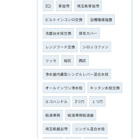
2口
草加市
埼玉県草加市
ビルトインコンロ交換
浴槽隣接設置
洗面台水栓交換
排気カバー
レンジフード交換
シロッコファン
リッセ
桜区
西区
浄水器内蔵型シングルレバー混合水栓
オールインワン浄水栓
キッチン水栓交換
エコハンドル
2つ穴
１つ穴
給湯専用
給湯専用給湯器
埼玉県越谷市
シングル混合水栓