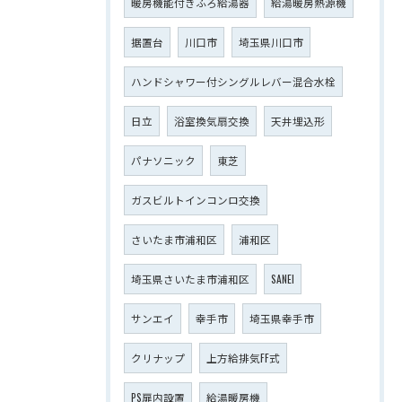
暖房機能付きふろ給湯器
給湯暖房熱源機
据置台
川口市
埼玉県川口市
ハンドシャワー付シングルレバー混合水栓
日立
浴室換気扇交換
天井埋込形
パナソニック
東芝
ガスビルトインコンロ交換
さいたま市浦和区
浦和区
埼玉県さいたま市浦和区
SANEI
サンエイ
幸手市
埼玉県幸手市
クリナップ
上方給排気FF式
PS扉内設置
給湯暖房機