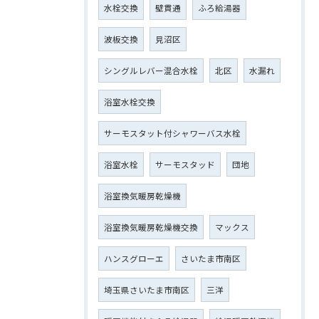
水栓交換
壁貫通
ふろ給湯器
波板交換
見沼区
シングルレバー混合水栓
北区
水漏れ
浴室水栓交換
サーモスタット付シャワーバス水栓
浴室水栓
サーモスタッド
団地
浴室換気暖房乾燥機
浴室換気暖房乾燥機交換
マックス
ハンスグローエ
さいたま市南区
埼玉県さいたま市南区
三洋