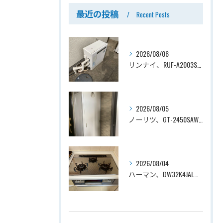
最近の投稿
Recent Posts
2026/08/06
リンナイ、RUF-A2003SAG(A)→ノーリツ、GT-C2072SAR-1 BL、20号、エコジョーズ、オート、屋外据置型、給湯器交換工事ー埼玉県上尾市平塚
2026/08/05
ノーリツ、GT-2450SAWX-TB→ノーリツ、GT-2470SAW-TB-1 BL 、24号、オート、PS扉内後方排気、給湯器交換工事ー埼玉県さいたま市南区鹿手袋
2026/08/04
ハーマン、DW32K4JAL→ノーリツ、N3WV6RWTP2SI、ファミ、つやめきガラストップ、天板幅60cmタイプ、ビルトインコンロ交換工事ー埼玉県さいたま市西区宮前町