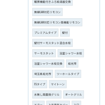
暖房機能付きふろ給湯器交換
無線LAN対応リモコン
無線LAN対応リモコン高機能リモコン
プレミアムタイプ
壁付
壁付サーモスタット混合水栓
サーモスタット
浴室シャワー水栓
浴室シャワー水栓交換
和光市
埼玉県和光市
ツーホールタイプ
FSタイプ
マイトーン
水無し両面焼グリル
オートグリル
エラー
上方排気カバー
３口