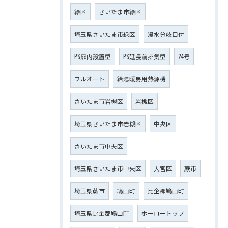
緑区
さいたま市緑区
埼玉県さいたま市緑区
湯水分岐口付
PS扉内設置型
PS延長前排気型
24号
フルオート
給湯暖房用熱源機
さいたま市岩槻区
岩槻区
埼玉県さいたま市岩槻区
中央区
さいたま市中央区
埼玉県さいたま市中央区
大宮区
蕨市
埼玉県蕨市
鳩山町
比企郡鳩山町
埼玉県比企郡鳩山町
ホーロートップ