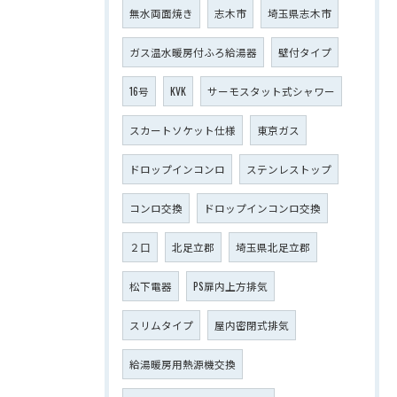
無水両面焼き
志木市
埼玉県志木市
ガス温水暖房付ふろ給湯器
壁付タイプ
16号
KVK
サーモスタット式シャワー
スカートソケット仕様
東京ガス
ドロップインコンロ
ステンレストップ
コンロ交換
ドロップインコンロ交換
２口
北足立郡
埼玉県北足立郡
松下電器
PS扉内上方排気
スリムタイプ
屋内密閉式排気
給湯暖房用熱源機交換