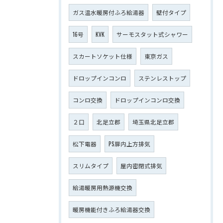
ガス温水暖房付ふろ給湯器
壁付タイプ
16号
KVK
サーモスタット式シャワー
スカートソケット仕様
東京ガス
ドロップインコンロ
ステンレストップ
コンロ交換
ドロップインコンロ交換
２口
北足立郡
埼玉県北足立郡
松下電器
PS扉内上方排気
スリムタイプ
屋内密閉式排気
給湯暖房用熱源機交換
暖房機能付きふろ給湯器交換