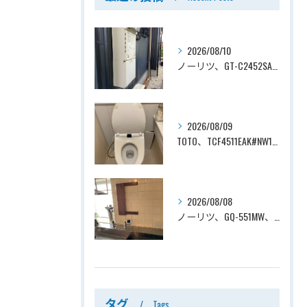
2026/08/10
ノーリツ、GT-C2452SAWX-2 BL→ノーリツ、GT-C2472SAW-1 BL、24号、エコジョーズ、オート、屋外壁掛型、排気カバー付き、配管カバー付き、給湯器交換工事ー埼玉県上尾市向山
2026/08/09
TOTO、TCF4511EAK#NW1→TOTO、TCF4714AK#NW1、ホワイト、瞬間式、温水洗浄便座、ウォシュレット交換工事ー埼玉県さいたま市見沼区南中野
2026/08/08
ノーリツ、GQ-551MW、5号、元止式、屋内壁掛、防熱カバー付き、瞬間湯沸かし器（小型湯沸器）設置工事ー埼玉県川口市道合
タグ
Tags