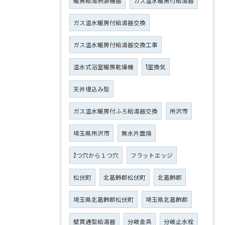
暖房給湯熱源機器
ガス温水暖房付給湯器
ガス温水暖房付給湯器交換
ガス温水暖房付給湯器交換工事
温水式浴室暖房乾燥機
1室換気
天井埋込み型
ガス温水暖房付ふろ給湯器交換
所沢市
埼玉県所沢市
無水片面焼
2つ穴から１つ穴
フラットエッジ
松伏町
北葛飾郡松伏町
北葛飾郡
埼玉県北葛飾郡松伏町
埼玉県北葛飾郡
壁貫通型給湯器
分岐金具
分岐止水栓