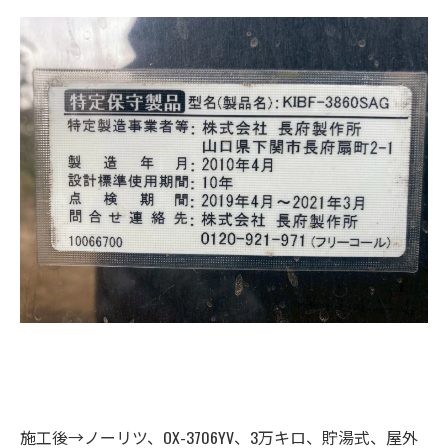
施工後→ノーリツ、OX-3706YV、3万キロ、貯湯式、屋外