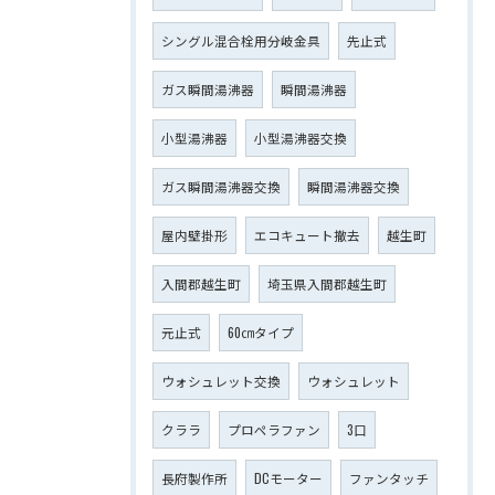
シングル混合栓用分岐金具
先止式
ガス瞬間湯沸器
瞬間湯沸器
小型湯沸器
小型湯沸器交換
ガス瞬間湯沸器交換
瞬間湯沸器交換
屋内壁掛形
エコキュート撤去
越生町
入間郡越生町
埼玉県入間郡越生町
元止式
60㎝タイプ
ウォシュレット交換
ウォシュレット
クララ
プロペラファン
3口
長府製作所
DCモーター
ファンタッチ