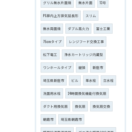
グリル無水片面焼
無水片面
13号
PS扉内上方排気延長形
スリム
無水両面焼
ダブル高火力
富士工業
75cmタイプ
レンジフード交換工事
松下電工
浄水カートリッジ内蔵型
ワンホールタイプ
破損
新座市
埼玉県新座市
ビル
単水栓
立水栓
洗面用水栓
24時間換気機能付換気扇
ダクト用換気扇
換気扇
換気扇交換
朝霞市
埼玉県朝霞市