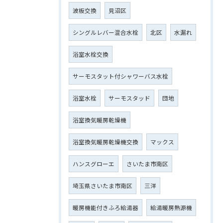
波板交換
見沼区
シングルレバー混合水栓
北区
水漏れ
浴室水栓交換
サーモスタット付シャワーバス水栓
浴室水栓
サーモスタッド
団地
浴室換気暖房乾燥機
浴室換気暖房乾燥機交換
マックス
ハンスグローエ
さいたま市南区
埼玉県さいたま市南区
三洋
暖房機能付きふろ給湯器
給湯暖房熱源機