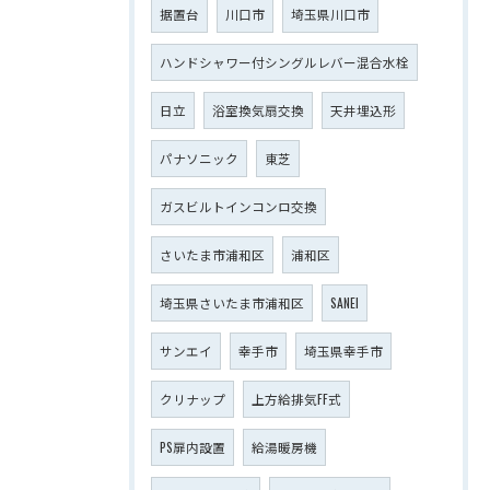
据置台
川口市
埼玉県川口市
ハンドシャワー付シングルレバー混合水栓
日立
浴室換気扇交換
天井埋込形
パナソニック
東芝
ガスビルトインコンロ交換
さいたま市浦和区
浦和区
埼玉県さいたま市浦和区
SANEI
サンエイ
幸手市
埼玉県幸手市
クリナップ
上方給排気FF式
PS扉内設置
給湯暖房機