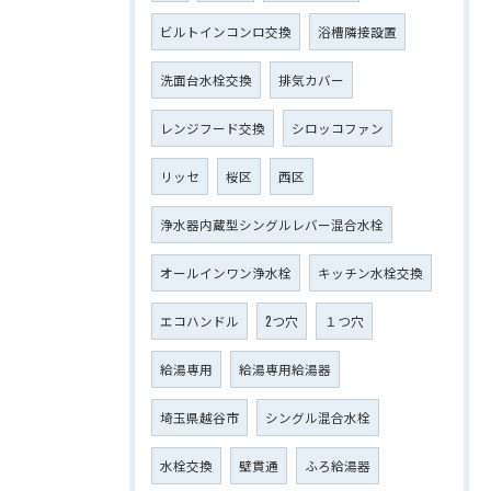
ビルトインコンロ交換
浴槽隣接設置
洗面台水栓交換
排気カバー
レンジフード交換
シロッコファン
リッセ
桜区
西区
浄水器内蔵型シングルレバー混合水栓
オールインワン浄水栓
キッチン水栓交換
エコハンドル
2つ穴
１つ穴
給湯専用
給湯専用給湯器
埼玉県越谷市
シングル混合水栓
水栓交換
壁貫通
ふろ給湯器