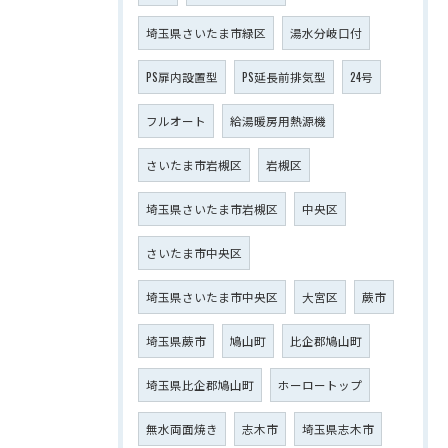
埼玉県さいたま市緑区
湯水分岐口付
PS扉内設置型
PS延長前排気型
24号
フルオート
給湯暖房用熱源機
さいたま市岩槻区
岩槻区
埼玉県さいたま市岩槻区
中央区
さいたま市中央区
埼玉県さいたま市中央区
大宮区
蕨市
埼玉県蕨市
鳩山町
比企郡鳩山町
埼玉県比企郡鳩山町
ホーロートップ
無水両面焼き
志木市
埼玉県志木市