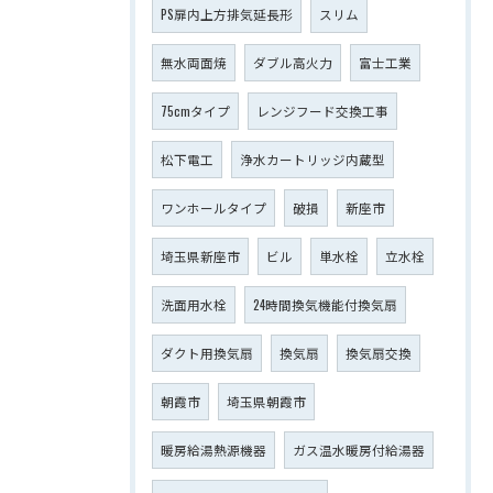
PS扉内上方排気延長形
スリム
無水両面焼
ダブル高火力
富士工業
75cmタイプ
レンジフード交換工事
松下電工
浄水カートリッジ内蔵型
ワンホールタイプ
破損
新座市
埼玉県新座市
ビル
単水栓
立水栓
洗面用水栓
24時間換気機能付換気扇
ダクト用換気扇
換気扇
換気扇交換
朝霞市
埼玉県朝霞市
暖房給湯熱源機器
ガス温水暖房付給湯器