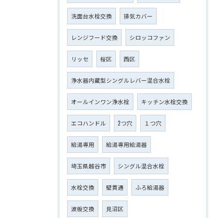
洗面台水栓交換
排気カバー
レンジフード交換
シロッコファン
リッセ
桜区
西区
浄水器内蔵型シングルレバー混合水栓
オールインワン浄水栓
キッチン水栓交換
エコハンドル
2つ穴
１つ穴
給湯専用
給湯専用給湯器
埼玉県越谷市
シングル混合水栓
水栓交換
壁貫通
ふろ給湯器
波板交換
見沼区