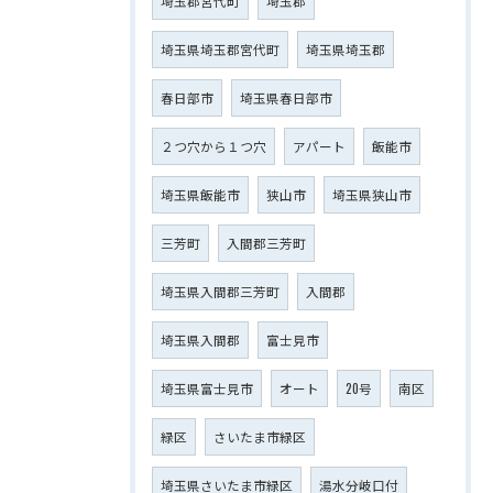
埼玉郡宮代町
埼玉郡
埼玉県埼玉郡宮代町
埼玉県埼玉郡
春日部市
埼玉県春日部市
２つ穴から１つ穴
アパート
飯能市
埼玉県飯能市
狭山市
埼玉県狭山市
三芳町
入間郡三芳町
埼玉県入間郡三芳町
入間郡
埼玉県入間郡
富士見市
埼玉県富士見市
オート
20号
南区
緑区
さいたま市緑区
埼玉県さいたま市緑区
湯水分岐口付