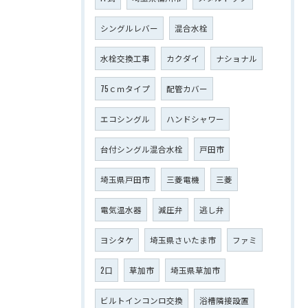
シングルレバー
混合水栓
水栓交換工事
カクダイ
ナショナル
75ｃｍタイプ
配管カバー
エコシングル
ハンドシャワー
台付シングル混合水栓
戸田市
埼玉県戸田市
三菱電機
三菱
電気温水器
減圧弁
逃し弁
ヨシタケ
埼玉県さいたま市
ファミ
2口
草加市
埼玉県草加市
ビルトインコンロ交換
浴槽隣接設置