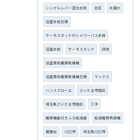
シングルレバー混合水栓
北区
水漏れ
浴室水栓交換
サーモスタット付シャワーバス水栓
浴室水栓
サーモスタッド
団地
浴室換気暖房乾燥機
浴室換気暖房乾燥機交換
マックス
ハンスグローエ
さいたま市南区
埼玉県さいたま市南区
三洋
暖房機能付きふろ給湯器
給湯暖房熱源機
据置台
川口市
埼玉県川口市