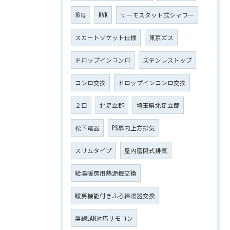
16号
KVK
サーモスタット式シャワー
スカートソケット仕様
東京ガス
ドロップインコンロ
ステンレストップ
コンロ交換
ドロップインコンロ交換
２口
北足立郡
埼玉県北足立郡
松下電器
PS扉内上方排気
スリムタイプ
屋内密閉式排気
給湯暖房用熱源機交換
暖房機能付きふろ給湯器交換
無線LAN対応リモコン