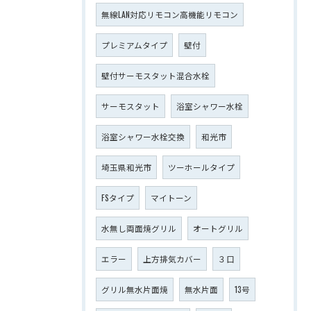
無線LAN対応リモコン高機能リモコン
プレミアムタイプ
壁付
壁付サーモスタット混合水栓
サーモスタット
浴室シャワー水栓
浴室シャワー水栓交換
和光市
埼玉県和光市
ツーホールタイプ
FSタイプ
マイトーン
水無し両面焼グリル
オートグリル
エラー
上方排気カバー
３口
グリル無水片面焼
無水片面
13号