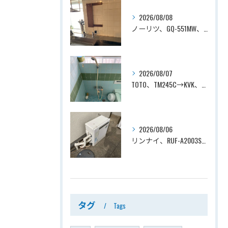
2026/08/08
ノーリツ、GQ-551MW、5号、元止式、屋内壁掛、防熱カバー付き、瞬間湯沸かし器（小型湯沸器）設置工事ー埼玉県川口市道合
2026/08/07
TOTO、TM245C→KVK、KF800T、壁付タイプ、サーモスタット付シャワーバス水栓、浴室用水栓交換工事ー埼玉県上尾市平塚
2026/08/06
リンナイ、RUF-A2003SAG(A)→ノーリツ、GT-C2072SAR-1 BL、20号、エコジョーズ、オート、屋外据置型、給湯器交換工事ー埼玉県上尾市平塚
タグ
Tags