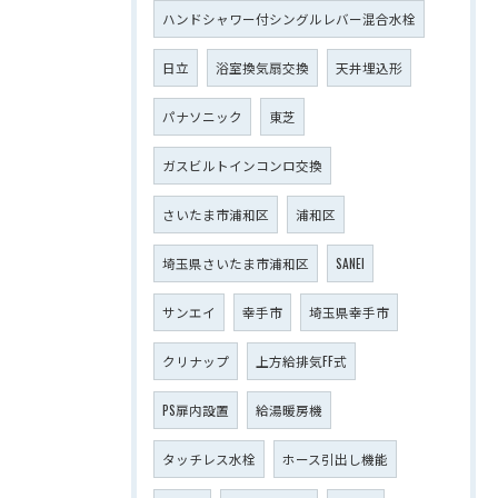
ハンドシャワー付シングルレバー混合水栓
日立
浴室換気扇交換
天井埋込形
パナソニック
東芝
ガスビルトインコンロ交換
さいたま市浦和区
浦和区
埼玉県さいたま市浦和区
SANEI
サンエイ
幸手市
埼玉県幸手市
クリナップ
上方給排気FF式
PS扉内設置
給湯暖房機
タッチレス水栓
ホース引出し機能