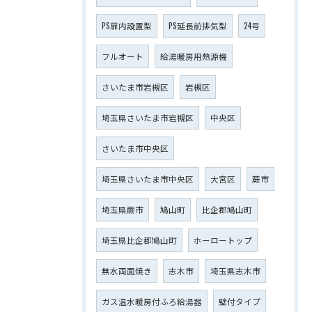
PS扉内設置型
PS延長前排気型
24号
フルオート
給湯暖房用熱源機
さいたま市岩槻区
岩槻区
埼玉県さいたま市岩槻区
中央区
さいたま市中央区
埼玉県さいたま市中央区
大宮区
蕨市
埼玉県蕨市
鳩山町
比企郡鳩山町
埼玉県比企郡鳩山町
ホーロートップ
無水両面焼き
志木市
埼玉県志木市
ガス温水暖房付ふろ給湯器
壁付タイプ