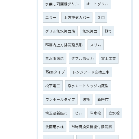
水無し両面焼グリル
オートグリル
エラー
上方排気カバー
３口
グリル無水片面焼
無水片面
13号
PS扉内上方排気延長形
スリム
無水両面焼
ダブル高火力
富士工業
75cmタイプ
レンジフード交換工事
松下電工
浄水カートリッジ内蔵型
ワンホールタイプ
破損
新座市
埼玉県新座市
ビル
単水栓
立水栓
洗面用水栓
24時間換気機能付換気扇