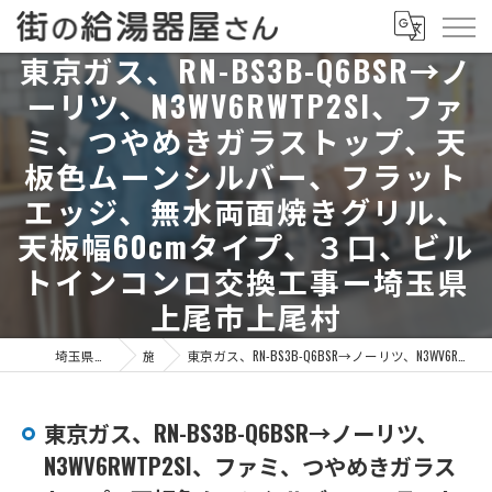
東京ガス、RN-BS3B-Q6BSR→ノ
ーリツ、N3WV6RWTP2SI、ファ
ミ、つやめきガラストップ、天
板色ムーンシルバー、フラット
エッジ、無水両面焼きグリル、
天板幅60cmタイプ、３口、ビル
トインコンロ交換工事ー埼玉県
上尾市上尾村
埼玉県上尾市の給湯器なら街の給湯器屋さん
施工事例
東京ガス、RN-BS3B-Q6BSR→ノーリツ、N3WV6RWTP2SI、ファミ、つやめきガラストップ、天板色ムーンシルバー、フラットエッジ、無水両面焼きグリル、天板幅60cmタイプ、３口、ビルトインコンロ交換工事ー埼玉県上尾市上尾村
東京ガス、RN-BS3B-Q6BSR→ノーリツ、
N3WV6RWTP2SI、ファミ、つやめきガラス