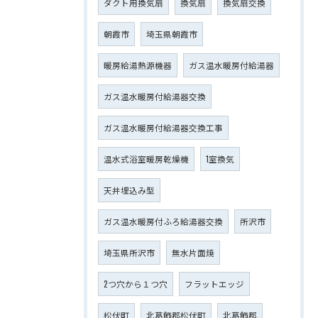
ダクト用換気扇
換気扇
換気扇交換
朝霞市
埼玉県朝霞市
暖房給湯熱源機器
ガス温水暖房付給湯器
ガス温水暖房付給湯器交換
ガス温水暖房付給湯器交換工事
温水式浴室暖房乾燥機
1室換気
天井埋込み型
ガス温水暖房付ふろ給湯器交換
所沢市
埼玉県所沢市
無水片面焼
2つ穴から１つ穴
フラットエッジ
松伏町
北葛飾郡松伏町
北葛飾郡