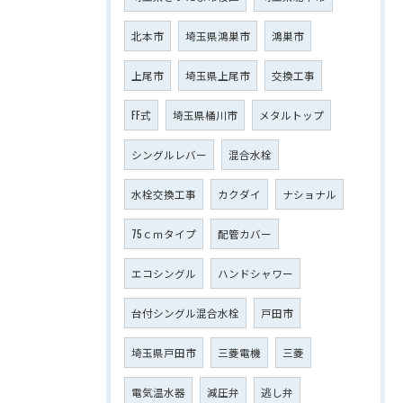
北本市
埼玉県鴻巣市
鴻巣市
上尾市
埼玉県上尾市
交換工事
FF式
埼玉県桶川市
メタルトップ
シングルレバー
混合水栓
水栓交換工事
カクダイ
ナショナル
75ｃｍタイプ
配管カバー
エコシングル
ハンドシャワー
台付シングル混合水栓
戸田市
埼玉県戸田市
三菱電機
三菱
電気温水器
減圧弁
逃し弁