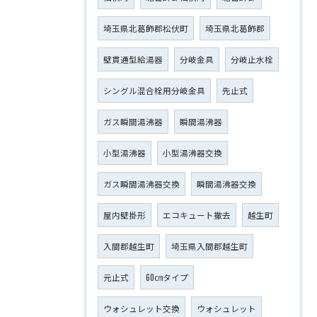
埼玉県北葛飾郡松伏町
埼玉県北葛飾郡
壁貫通型給湯器
分岐金具
分岐止水栓
シングル混合栓用分岐金具
先止式
ガス瞬間湯沸器
瞬間湯沸器
小型湯沸器
小型湯沸器交換
ガス瞬間湯沸器交換
瞬間湯沸器交換
屋内壁掛形
エコキュート撤去
越生町
入間郡越生町
埼玉県入間郡越生町
元止式
60㎝タイプ
ウォシュレット交換
ウォシュレット