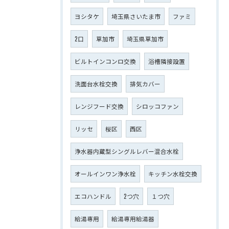
ヨシタケ
埼玉県さいたま市
ファミ
2口
草加市
埼玉県草加市
ビルトインコンロ交換
浴槽隣接設置
洗面台水栓交換
排気カバー
レンジフード交換
シロッコファン
リッセ
桜区
西区
浄水器内蔵型シングルレバー混合水栓
オールインワン浄水栓
キッチン水栓交換
エコハンドル
2つ穴
１つ穴
給湯専用
給湯専用給湯器