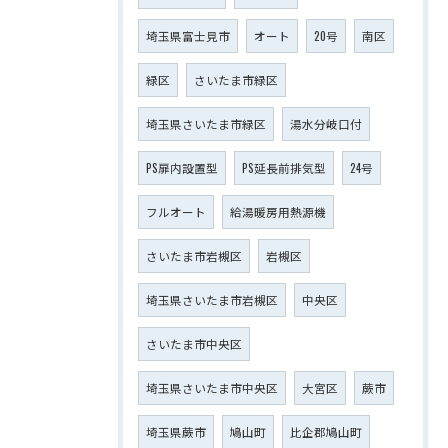
埼玉県富士見市
オート
20号
南区
緑区
さいたま市緑区
埼玉県さいたま市緑区
湯水分岐口付
PS扉内設置型
PS延長前排気型
24号
フルオート
給湯暖房用熱源機
さいたま市岩槻区
岩槻区
埼玉県さいたま市岩槻区
中央区
さいたま市中央区
埼玉県さいたま市中央区
大宮区
蕨市
埼玉県蕨市
鳩山町
比企郡鳩山町