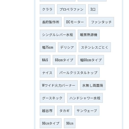
クララ
プロペラファン
3口
長府製作所
DCモーター
ファンタッチ
シングルレバー水栓
暖房熱源機
幅75cm
デリシア
ステンレスごとく
NAiS
60cmタイプ
幅60cmタイプ
ナイス
パールクリスタルトップ
Wワイド火力バーナー
水無し両面焼
グースネック
ハンドシャワー水栓
越谷市
タカギ
サンウェーブ
90㎝タイプ
90㎝