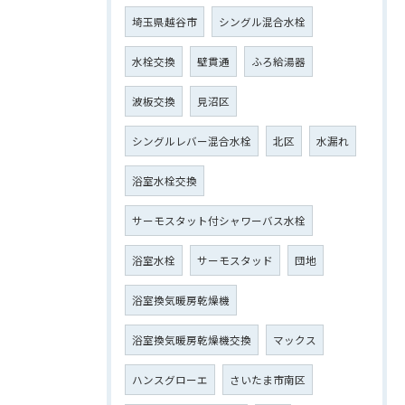
埼玉県越谷市
シングル混合水栓
水栓交換
壁貫通
ふろ給湯器
波板交換
見沼区
シングルレバー混合水栓
北区
水漏れ
浴室水栓交換
サーモスタット付シャワーバス水栓
浴室水栓
サーモスタッド
団地
浴室換気暖房乾燥機
浴室換気暖房乾燥機交換
マックス
ハンスグローエ
さいたま市南区