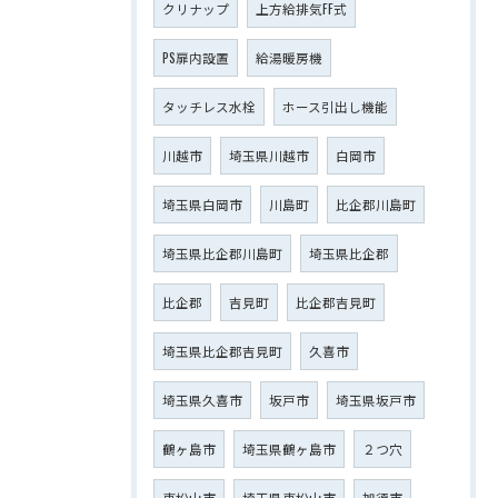
クリナップ
上方給排気FF式
PS扉内設置
給湯暖房機
タッチレス水栓
ホース引出し機能
川越市
埼玉県川越市
白岡市
埼玉県白岡市
川島町
比企郡川島町
埼玉県比企郡川島町
埼玉県比企郡
比企郡
吉見町
比企郡吉見町
埼玉県比企郡吉見町
久喜市
埼玉県久喜市
坂戸市
埼玉県坂戸市
鶴ヶ島市
埼玉県鶴ヶ島市
２つ穴
東松山市
埼玉県東松山市
加須市