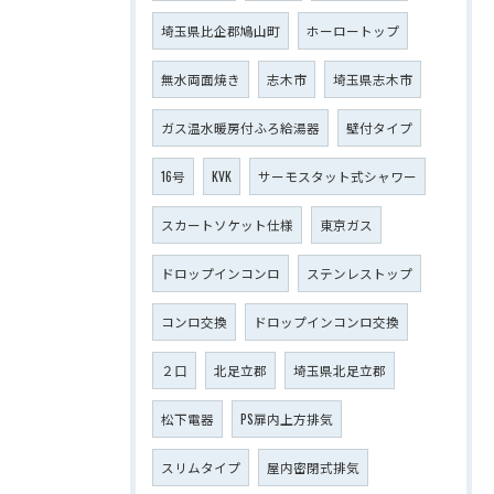
埼玉県比企郡鳩山町
ホーロートップ
無水両面焼き
志木市
埼玉県志木市
ガス温水暖房付ふろ給湯器
壁付タイプ
16号
KVK
サーモスタット式シャワー
スカートソケット仕様
東京ガス
ドロップインコンロ
ステンレストップ
コンロ交換
ドロップインコンロ交換
２口
北足立郡
埼玉県北足立郡
松下電器
PS扉内上方排気
スリムタイプ
屋内密閉式排気