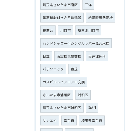
埼玉県さいたま市南区
三洋
暖房機能付きふろ給湯器
給湯暖房熱源機
据置台
川口市
埼玉県川口市
ハンドシャワー付シングルレバー混合水栓
日立
浴室換気扇交換
天井埋込形
パナソニック
東芝
ガスビルトインコンロ交換
さいたま市浦和区
浦和区
埼玉県さいたま市浦和区
SANEI
サンエイ
幸手市
埼玉県幸手市