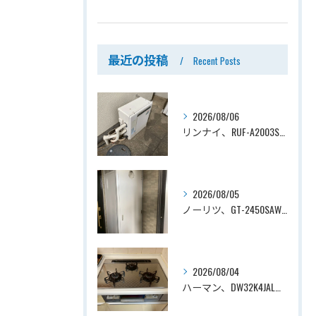
最近の投稿
Recent Posts
2026/08/06
リンナイ、RUF-A2003SAG(A)→ノーリツ、GT-C2072SAR-1 BL、20号、エコジョーズ、オート、屋外据置型、給湯器交換工事ー埼玉県上尾市平塚
2026/08/05
ノーリツ、GT-2450SAWX-TB→ノーリツ、GT-2470SAW-TB-1 BL 、24号、オート、PS扉内後方排気、給湯器交換工事ー埼玉県さいたま市南区鹿手袋
2026/08/04
ハーマン、DW32K4JAL→ノーリツ、N3WV6RWTP2SI、ファミ、つやめきガラストップ、天板幅60cmタイプ、ビルトインコンロ交換工事ー埼玉県さいたま市西区宮前町