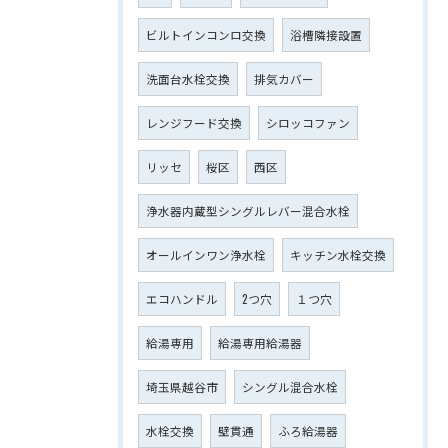
ビルトインコンロ交換
浴槽隣接設置
洗面台水栓交換
排気カバー
レンジフード交換
シロッコファン
リッセ
桜区
西区
浄水器内蔵型シングルレバー混合水栓
オールインワン浄水栓
キッチン水栓交換
エコハンドル
2つ穴
１つ穴
給湯専用
給湯専用給湯器
埼玉県越谷市
シングル混合水栓
水栓交換
壁貫通
ふろ給湯器