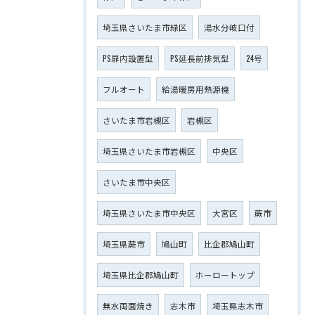
埼玉県さいたま市緑区
湯水分岐口付
PS扉内設置型
PS延長前排気型
24号
フルオート
給湯暖房用熱源機
さいたま市岩槻区
岩槻区
埼玉県さいたま市岩槻区
中央区
さいたま市中央区
埼玉県さいたま市中央区
大宮区
蕨市
埼玉県蕨市
鳩山町
比企郡鳩山町
埼玉県比企郡鳩山町
ホーロートップ
無水両面焼き
志木市
埼玉県志木市