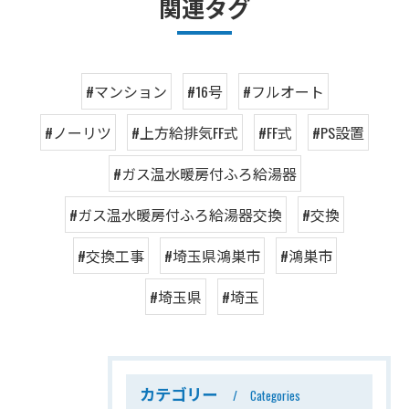
関連タグ
#マンション
#16号
#フルオート
#ノーリツ
#上方給排気FF式
#FF式
#PS設置
#ガス温水暖房付ふろ給湯器
#ガス温水暖房付ふろ給湯器交換
#交換
#交換工事
#埼玉県鴻巣市
#鴻巣市
#埼玉県
#埼玉
カテゴリー
Categories