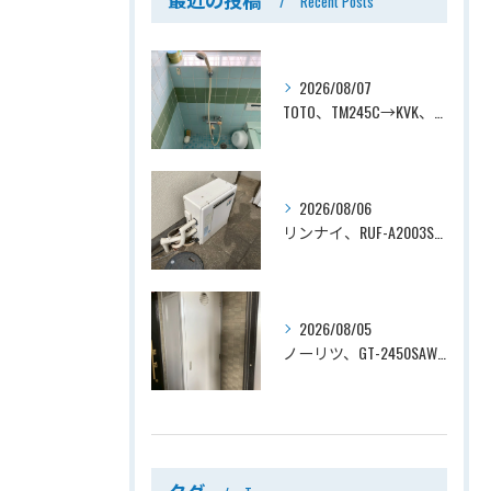
Recent Posts
2026/08/07
TOTO、TM245C→KVK、KF800T、壁付タイプ、サーモスタット付シャワーバス水栓、浴室用水栓交換工事ー埼玉県上尾市平塚
2026/08/06
リンナイ、RUF-A2003SAG(A)→ノーリツ、GT-C2072SAR-1 BL、20号、エコジョーズ、オート、屋外据置型、給湯器交換工事ー埼玉県上尾市平塚
2026/08/05
ノーリツ、GT-2450SAWX-TB→ノーリツ、GT-2470SAW-TB-1 BL 、24号、オート、PS扉内後方排気、給湯器交換工事ー埼玉県さいたま市南区鹿手袋