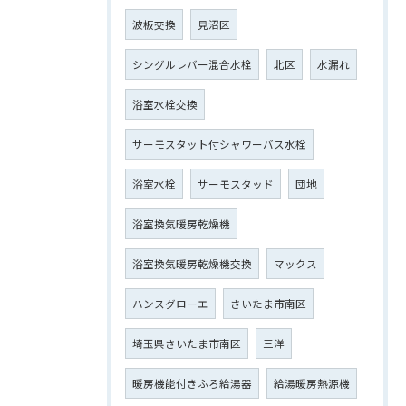
波板交換
見沼区
シングルレバー混合水栓
北区
水漏れ
浴室水栓交換
サーモスタット付シャワーバス水栓
浴室水栓
サーモスタッド
団地
浴室換気暖房乾燥機
浴室換気暖房乾燥機交換
マックス
ハンスグローエ
さいたま市南区
埼玉県さいたま市南区
三洋
暖房機能付きふろ給湯器
給湯暖房熱源機