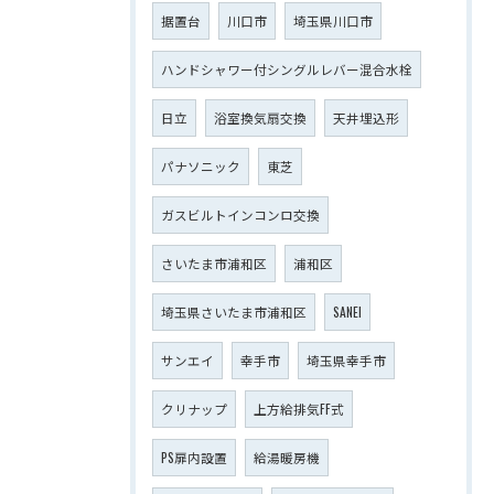
据置台
川口市
埼玉県川口市
ハンドシャワー付シングルレバー混合水栓
日立
浴室換気扇交換
天井埋込形
パナソニック
東芝
ガスビルトインコンロ交換
さいたま市浦和区
浦和区
埼玉県さいたま市浦和区
SANEI
サンエイ
幸手市
埼玉県幸手市
クリナップ
上方給排気FF式
PS扉内設置
給湯暖房機