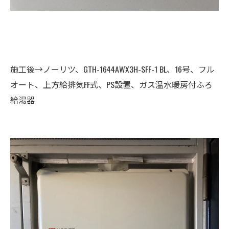
施工後→ノーリツ、GTH-1644AWX3H-SFF-1 BL、16号、フル
オート、上方給排気FF式、PS設置、ガス温水暖房付ふろ
給湯器