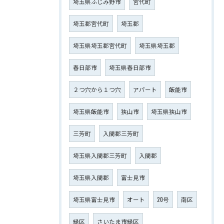
埼玉県ふじみ野市
宮代町
埼玉郡宮代町
埼玉郡
埼玉県埼玉郡宮代町
埼玉県埼玉郡
春日部市
埼玉県春日部市
２つ穴から１つ穴
アパート
飯能市
埼玉県飯能市
狭山市
埼玉県狭山市
三芳町
入間郡三芳町
埼玉県入間郡三芳町
入間郡
埼玉県入間郡
富士見市
埼玉県富士見市
オート
20号
南区
緑区
さいたま市緑区