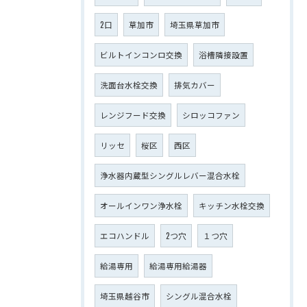
2口
草加市
埼玉県草加市
ビルトインコンロ交換
浴槽隣接設置
洗面台水栓交換
排気カバー
レンジフード交換
シロッコファン
リッセ
桜区
西区
浄水器内蔵型シングルレバー混合水栓
オールインワン浄水栓
キッチン水栓交換
エコハンドル
2つ穴
１つ穴
給湯専用
給湯専用給湯器
埼玉県越谷市
シングル混合水栓