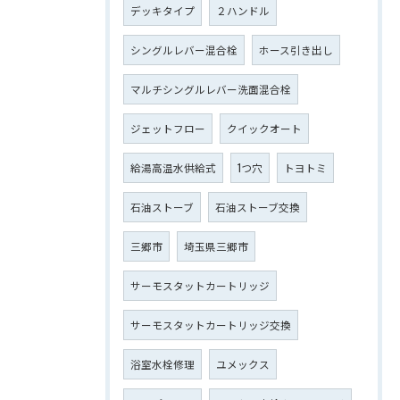
デッキタイプ
２ハンドル
シングルレバー混合栓
ホース引き出し
マルチシングルレバー洗面混合栓
ジェットフロー
クイックオート
給湯高温水供給式
1つ穴
トヨトミ
石油ストーブ
石油ストーブ交換
三郷市
埼玉県三郷市
サーモスタットカートリッジ
サーモスタットカートリッジ交換
浴室水栓修理
ユメックス