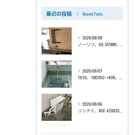
最近の投稿
Recent Posts
2026/08/08
ノーリツ、GQ-551MW、5号、元止式、屋内壁掛、防熱カバー付き、瞬間湯沸かし器（小型湯沸器）設置工事ー埼玉県川口市道合
2026/08/07
TOTO、TM245C→KVK、KF800T、壁付タイプ、サーモスタット付シャワーバス水栓、浴室用水栓交換工事ー埼玉県上尾市平塚
2026/08/06
リンナイ、RUF-A2003SAG(A)→ノーリツ、GT-C2072SAR-1 BL、20号、エコジョーズ、オート、屋外据置型、給湯器交換工事ー埼玉県上尾市平塚