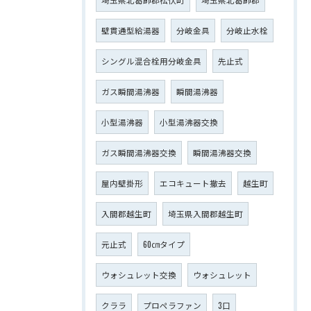
壁貫通型給湯器
分岐金具
分岐止水栓
シングル混合栓用分岐金具
先止式
ガス瞬間湯沸器
瞬間湯沸器
小型湯沸器
小型湯沸器交換
ガス瞬間湯沸器交換
瞬間湯沸器交換
屋内壁掛形
エコキュート撤去
越生町
入間郡越生町
埼玉県入間郡越生町
元止式
60㎝タイプ
ウォシュレット交換
ウォシュレット
クララ
プロペラファン
3口