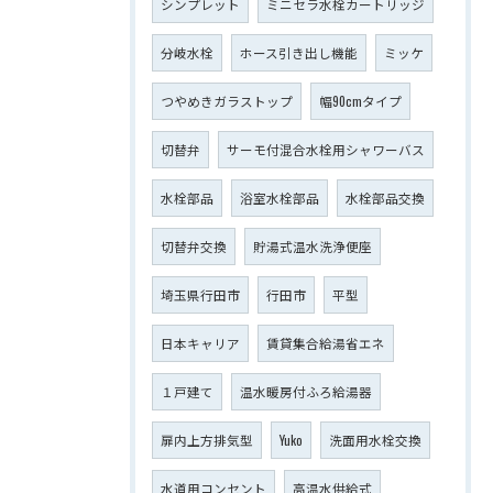
シンプレット
ミニセラ水栓カートリッジ
分岐水栓
ホース引き出し機能
ミッケ
つやめきガラストップ
幅90cmタイプ
切替弁
サーモ付混合水栓用シャワーバス
水栓部品
浴室水栓部品
水栓部品交換
切替弁交換
貯湯式温水洗浄便座
埼玉県行田市
行田市
平型
日本キャリア
賃貸集合給湯省エネ
１戸建て
温水暖房付ふろ給湯器
扉内上方排気型
Yuko
洗面用水栓交換
水道用コンセント
高温水供給式