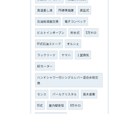
高温差し湯
PS標準設置
直圧式
石油給湯器交換
電子コンベック
ビルトインオーブン
貯水式
3万キロ
FF式石油ストーブ
オルシェ
ラックリーナ
ヤマハ
１室換気
ACモーター
ハンドシャワー付シングルレバー混合水栓交
換
センス
パールクリスタル
高木産業
FE式
屋内壁掛型
4万キロ