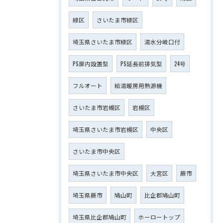
緑区
さいたま市緑区
埼玉県さいたま市緑区
湯水分岐口付
PS扉内設置型
PS延長前排気型
24号
フルオート
給湯暖房用熱源機
さいたま市岩槻区
岩槻区
埼玉県さいたま市岩槻区
中央区
さいたま市中央区
埼玉県さいたま市中央区
大宮区
蕨市
埼玉県蕨市
鳩山町
比企郡鳩山町
埼玉県比企郡鳩山町
ホーロートップ