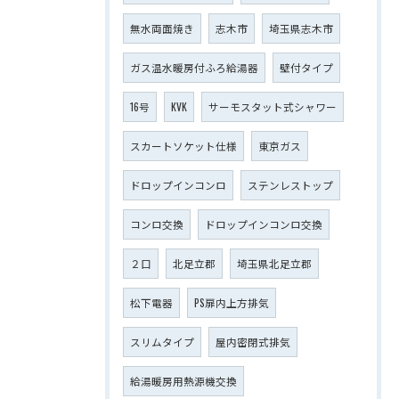
無水両面焼き
志木市
埼玉県志木市
ガス温水暖房付ふろ給湯器
壁付タイプ
16号
KVK
サーモスタット式シャワー
スカートソケット仕様
東京ガス
ドロップインコンロ
ステンレストップ
コンロ交換
ドロップインコンロ交換
２口
北足立郡
埼玉県北足立郡
松下電器
PS扉内上方排気
スリムタイプ
屋内密閉式排気
給湯暖房用熱源機交換