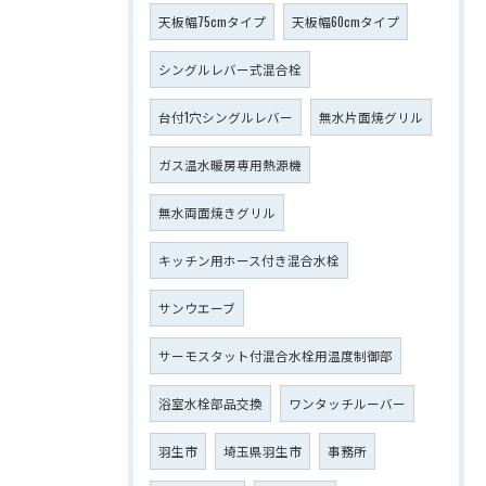
天板幅75cmタイプ
天板幅60cmタイプ
シングルレバー式混合栓
台付1穴シングルレバー
無水片面焼グリル
ガス温水暖房専用熱源機
無水両面焼きグリル
キッチン用ホース付き混合水栓
サンウエーブ
サーモスタット付混合水栓用温度制御部
浴室水栓部品交換
ワンタッチルーバー
羽生市
埼玉県羽生市
事務所