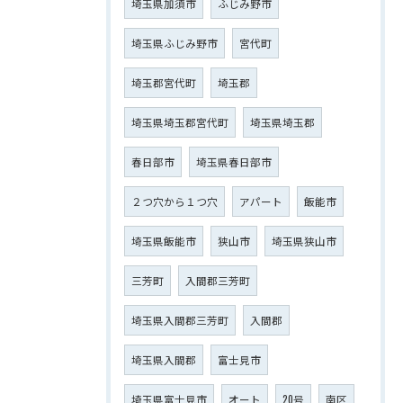
埼玉県加須市
ふじみ野市
埼玉県ふじみ野市
宮代町
埼玉郡宮代町
埼玉郡
埼玉県埼玉郡宮代町
埼玉県埼玉郡
春日部市
埼玉県春日部市
２つ穴から１つ穴
アパート
飯能市
埼玉県飯能市
狭山市
埼玉県狭山市
三芳町
入間郡三芳町
埼玉県入間郡三芳町
入間郡
埼玉県入間郡
富士見市
埼玉県富士見市
オート
20号
南区