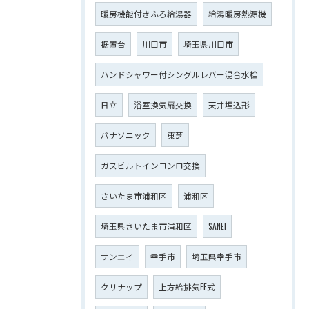
暖房機能付きふろ給湯器
給湯暖房熱源機
据置台
川口市
埼玉県川口市
ハンドシャワー付シングルレバー混合水栓
日立
浴室換気扇交換
天井埋込形
パナソニック
東芝
ガスビルトインコンロ交換
さいたま市浦和区
浦和区
埼玉県さいたま市浦和区
SANEI
サンエイ
幸手市
埼玉県幸手市
クリナップ
上方給排気FF式