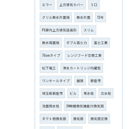
エラー
上方排気カバー
３口
グリル無水片面焼
無水片面
13号
PS扉内上方排気延長形
スリム
無水両面焼
ダブル高火力
富士工業
75cmタイプ
レンジフード交換工事
松下電工
浄水カートリッジ内蔵型
ワンホールタイプ
破損
新座市
埼玉県新座市
ビル
単水栓
立水栓
洗面用水栓
24時間換気機能付換気扇
ダクト用換気扇
換気扇
換気扇交換