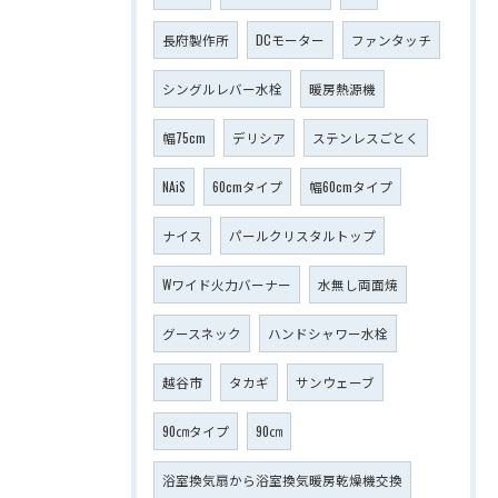
長府製作所
DCモーター
ファンタッチ
シングルレバー水栓
暖房熱源機
幅75cm
デリシア
ステンレスごとく
NAiS
60cmタイプ
幅60cmタイプ
ナイス
パールクリスタルトップ
Wワイド火力バーナー
水無し両面焼
グースネック
ハンドシャワー水栓
越谷市
タカギ
サンウェーブ
90㎝タイプ
90㎝
浴室換気扇から浴室換気暖房乾燥機交換