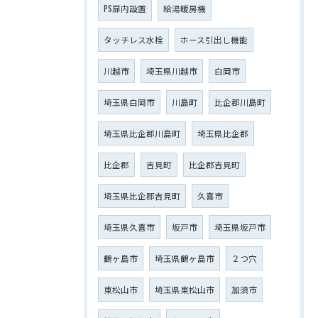
PS扉内設置
給湯暖房機
タッチレス水栓
ホース引出し機能
川越市
埼玉県川越市
白岡市
埼玉県白岡市
川島町
比企郡川島町
埼玉県比企郡川島町
埼玉県比企郡
比企郡
吉見町
比企郡吉見町
埼玉県比企郡吉見町
久喜市
埼玉県久喜市
坂戸市
埼玉県坂戸市
鶴ヶ島市
埼玉県鶴ヶ島市
２つ穴
東松山市
埼玉県東松山市
加須市