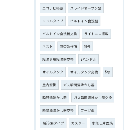
エコナビ搭載
スライドオープン型
ミドルタイプ
ビルトイン食洗機
ビルトイン食洗機交換
ライトエコ搭載
ネスト
渡辺製作所
10号
給湯専用給湯器交換
2ハンドル
オイルタンク
オイルタンク交換
5号
屋内壁掛
ガス瞬間湯沸かし器
瞬間湯沸かし器
ガス瞬間湯沸かし器交換
瞬間湯沸かし器交換
ブーツ型
幅75cmタイプ
ガスター
水無し片面焼