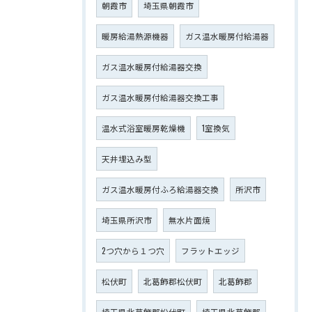
朝霞市
埼玉県朝霞市
暖房給湯熱源機器
ガス温水暖房付給湯器
ガス温水暖房付給湯器交換
ガス温水暖房付給湯器交換工事
温水式浴室暖房乾燥機
1室換気
天井埋込み型
ガス温水暖房付ふろ給湯器交換
所沢市
埼玉県所沢市
無水片面焼
2つ穴から１つ穴
フラットエッジ
松伏町
北葛飾郡松伏町
北葛飾郡
埼玉県北葛飾郡松伏町
埼玉県北葛飾郡