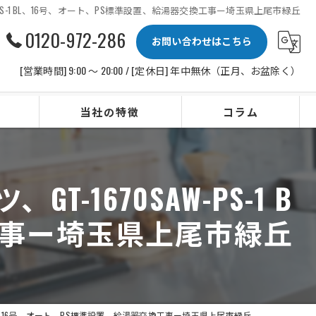
670SAW-PS-1 BL、16号、オート、PS標準設置、給湯器交換工事ー埼玉県上尾市緑丘
0120-972-286
お問い合わせはこちら
[営業時間] 9:00 〜 20:00 / [定休日] 年中無休（正月、お盆除く）
当社の特徴
コラム
ビルトインコンロ
GT-1670SAW-PS-1 B
レンジフード
工事ー埼玉県上尾市緑丘
水栓
IHクッキングヒーター
ビルトイン食洗機
W-PS-1 BL、16号、オート、PS標準設置、給湯器交換工事ー埼玉県上尾市緑丘