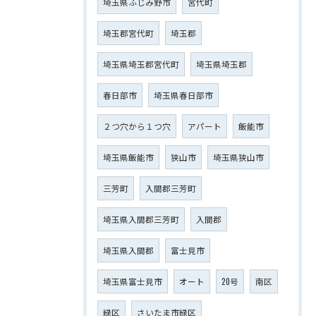
埼玉県ふじみ野市
宮代町
埼玉郡宮代町
埼玉郡
埼玉県埼玉郡宮代町
埼玉県埼玉郡
春日部市
埼玉県春日部市
２つ穴から１つ穴
アパート
飯能市
埼玉県飯能市
狭山市
埼玉県狭山市
三芳町
入間郡三芳町
埼玉県入間郡三芳町
入間郡
埼玉県入間郡
富士見市
埼玉県富士見市
オート
20号
南区
緑区
さいたま市緑区