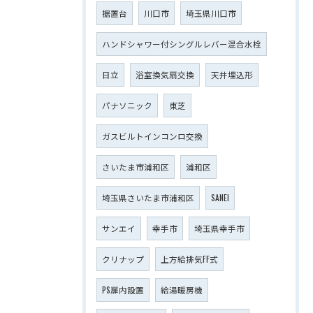
据置台
川口市
埼玉県川口市
ハンドシャワー付シングルレバー混合水栓
日立
浴室換気扇交換
天井埋込形
パナソニック
東芝
ガスビルトインコンロ交換
さいたま市浦和区
浦和区
埼玉県さいたま市浦和区
SANEI
サンエイ
幸手市
埼玉県幸手市
クリナップ
上方給排気FF式
PS扉内設置
給湯暖房機