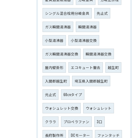
シングル混合栓用分岐金具
先止式
ガス瞬間湯沸器
瞬間湯沸器
小型湯沸器
小型湯沸器交換
ガス瞬間湯沸器交換
瞬間湯沸器交換
屋内壁掛形
エコキュート撤去
越生町
入間郡越生町
埼玉県入間郡越生町
元止式
60㎝タイプ
ウォシュレット交換
ウォシュレット
クララ
プロペラファン
3口
長府製作所
DCモーター
ファンタッチ