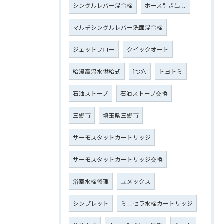
シングルレバー混合栓
ホース引き出し
マルチシングルレバー洗面混合栓
ジェットフロー
クイックオート
給湯高温水供給式
1つ穴
トヨトミ
石油ストーブ
石油ストーブ交換
三郷市
埼玉県三郷市
サーモスタットカートリッジ
サーモスタットカートリッジ交換
浴室水栓修理
ユメックス
シンプレット
ミニセラ水栓カートリッジ