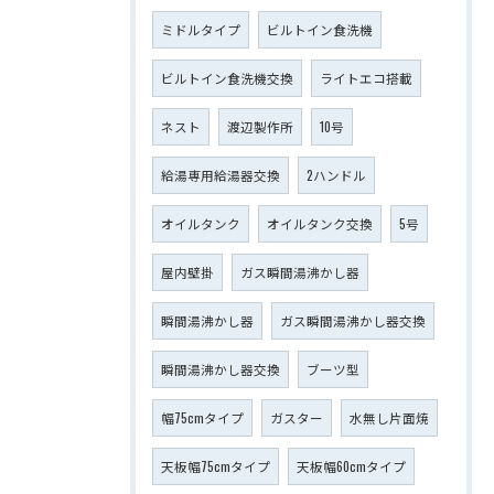
ミドルタイプ
ビルトイン食洗機
ビルトイン食洗機交換
ライトエコ搭載
ネスト
渡辺製作所
10号
給湯専用給湯器交換
2ハンドル
オイルタンク
オイルタンク交換
5号
屋内壁掛
ガス瞬間湯沸かし器
瞬間湯沸かし器
ガス瞬間湯沸かし器交換
瞬間湯沸かし器交換
ブーツ型
幅75cmタイプ
ガスター
水無し片面焼
天板幅75cmタイプ
天板幅60cmタイプ