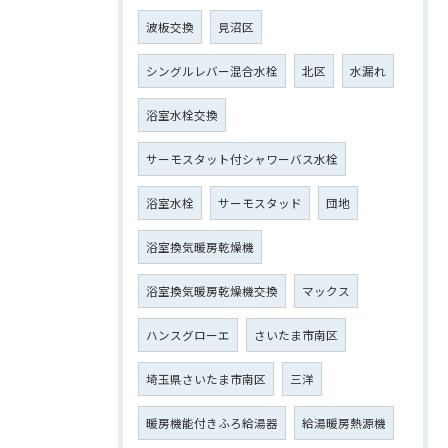
波板交換
見沼区
シングルレバー混合水栓
北区
水漏れ
浴室水栓交換
サーモスタット付シャワーバス水栓
浴室水栓
サーモスタッド
団地
浴室換気暖房乾燥機
浴室換気暖房乾燥機交換
マックス
ハンスグローエ
さいたま市南区
埼玉県さいたま市南区
三洋
暖房機能付きふろ給湯器
給湯暖房熱源機