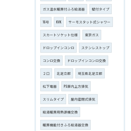
ガス温水暖房付ふろ給湯器
壁付タイプ
16号
KVK
サーモスタット式シャワー
スカートソケット仕様
東京ガス
ドロップインコンロ
ステンレストップ
コンロ交換
ドロップインコンロ交換
２口
北足立郡
埼玉県北足立郡
松下電器
PS扉内上方排気
スリムタイプ
屋内密閉式排気
給湯暖房用熱源機交換
暖房機能付きふろ給湯器交換