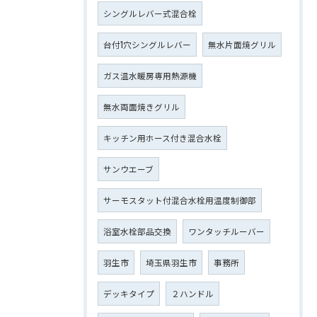
シングルレバー式混合栓
台付1穴シングルレバー
無水片面焼グリル
ガス温水暖房専用熱源機
無水両面焼きグリル
キッチン用ホース付き混合水栓
サンウエーブ
サーモスタット付混合水栓用温度制御部
浴室水栓部品交換
ワンタッチルーバー
羽生市
埼玉県羽生市
事務所
デッキタイプ
２ハンドル