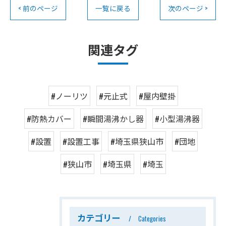
< 前のページ
一覧に戻る
次のページ >
関連タグ
#ノーリツ
#元止式
#屋内壁掛
#防熱カバー
#瞬間湯沸かし器
#小型湯沸器
#設置
#設置工事
#埼玉県狭山市
#団地
#狭山市
#埼玉県
#埼玉
カテゴリー
Categories