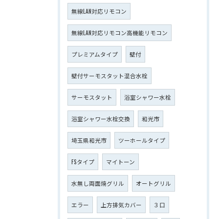
無線LAN対応リモコン
無線LAN対応リモコン高機能リモコン
プレミアムタイプ
壁付
壁付サーモスタット混合水栓
サーモスタット
浴室シャワー水栓
浴室シャワー水栓交換
和光市
埼玉県和光市
ツーホールタイプ
FSタイプ
マイトーン
水無し両面焼グリル
オートグリル
エラー
上方排気カバー
３口