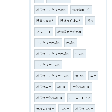
埼玉県さいたま市緑区
湯水分岐口付
PS扉内設置型
PS延長前排気型
24号
フルオート
給湯暖房用熱源機
さいたま市岩槻区
岩槻区
埼玉県さいたま市岩槻区
中央区
さいたま市中央区
埼玉県さいたま市中央区
大宮区
蕨市
埼玉県蕨市
鳩山町
比企郡鳩山町
埼玉県比企郡鳩山町
ホーロートップ
無水両面焼き
志木市
埼玉県志木市