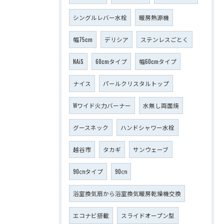
シングルレバー水栓
暖房熱源機
幅75cm
デリシア
ステンレスごとく
NAiS
60cmタイプ
幅60cmタイプ
ナイス
パールクリスタルトップ
Wワイド火力バーナー
水無し両面焼
グースネック
ハンドシャワー水栓
越谷市
タカギ
サンウェーブ
90㎝タイプ
90㎝
浴室換気扇から浴室換気暖房乾燥機交換
エコナビ搭載
スライドオープン型