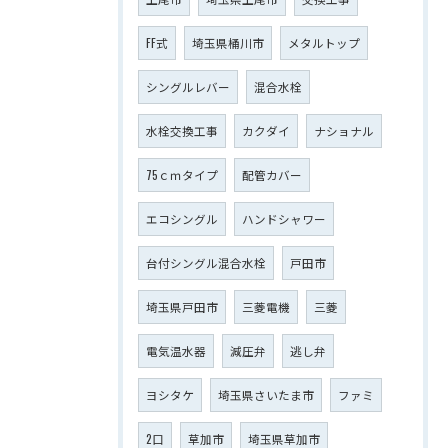
FF式
埼玉県桶川市
メタルトップ
シングルレバー
混合水栓
水栓交換工事
カクダイ
ナショナル
75ｃｍタイプ
配管カバー
エコシングル
ハンドシャワー
台付シングル混合水栓
戸田市
埼玉県戸田市
三菱電機
三菱
電気温水器
減圧弁
逃し弁
ヨシタケ
埼玉県さいたま市
ファミ
2口
草加市
埼玉県草加市