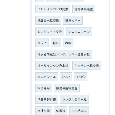
ビルトインコンロ交換
浴槽隣接設置
洗面台水栓交換
排気カバー
レンジフード交換
シロッコファン
リッセ
桜区
西区
浄水器内蔵型シングルレバー混合水栓
オールインワン浄水栓
キッチン水栓交換
エコハンドル
2つ穴
１つ穴
給湯専用
給湯専用給湯器
埼玉県越谷市
シングル混合水栓
水栓交換
壁貫通
ふろ給湯器