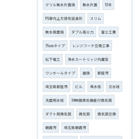
グリル無水片面焼
無水片面
13号
PS扉内上方排気延長形
スリム
無水両面焼
ダブル高火力
富士工業
75cmタイプ
レンジフード交換工事
松下電工
浄水カートリッジ内蔵型
ワンホールタイプ
破損
新座市
埼玉県新座市
ビル
単水栓
立水栓
洗面用水栓
24時間換気機能付換気扇
ダクト用換気扇
換気扇
換気扇交換
朝霞市
埼玉県朝霞市