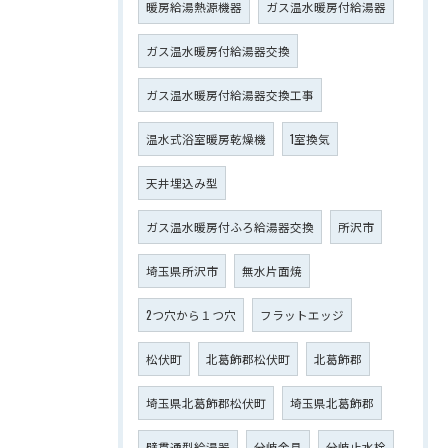
暖房給湯熱源機器
ガス温水暖房付給湯器
ガス温水暖房付給湯器交換
ガス温水暖房付給湯器交換工事
温水式浴室暖房乾燥機
1室換気
天井埋込み型
ガス温水暖房付ふろ給湯器交換
所沢市
埼玉県所沢市
無水片面焼
2つ穴から１つ穴
フラットエッジ
松伏町
北葛飾郡松伏町
北葛飾郡
埼玉県北葛飾郡松伏町
埼玉県北葛飾郡
壁貫通型給湯器
分岐金具
分岐止水栓