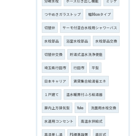
分岐水栓
ホース引き出し機能
ミッケ
つやめきガラストップ
幅90cmタイプ
切替弁
サーモ付混合水栓用シャワーバス
水栓部品
浴室水栓部品
水栓部品交換
切替弁交換
貯湯式温水洗浄便座
埼玉県行田市
行田市
平型
日本キャリア
賃貸集合給湯省エネ
１戸建て
温水暖房付ふろ給湯器
扉内上方排気型
Yuko
洗面用水栓交換
水道用コンセント
高温水供給式
高温差し湯
PS標準設置
直圧式