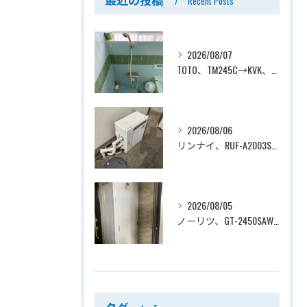
Recent Posts
2026/08/07
TOTO、TM245C→KVK、KF800T、壁付タイプ、サーモスタット付シャワーバス水栓、浴室用水栓交換工事ー埼玉県上尾市平塚
2026/08/06
リンナイ、RUF-A2003SAG(A)→ノーリツ、GT-C2072SAR-1 BL、20号、エコジョーズ、オート、屋外据置型、給湯器交換工事ー埼玉県上尾市平塚
2026/08/05
ノーリツ、GT-2450SAWX-TB→ノーリツ、GT-2470SAW-TB-1 BL 、24号、オート、PS扉内後方排気、給湯器交換工事ー埼玉県さいたま市南区鹿手袋
タグ