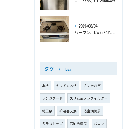
ノーリツ、GT-2450SAWX-TB→ノーリツ、GT-2470SAW-TB-1 BL 、24号、オート、PS扉内後方排気、給湯器交換工事ー埼玉県さいたま市南区鹿手袋
2026/08/04
ハーマン、DW32K4JAL→ノーリツ、N3WV6RWTP2SI、ファミ、つやめきガラストップ、天板幅60cmタイプ、ビルトインコンロ交換工事ー埼玉県さいたま市西区宮前町
タグ
Tags
水栓
キッチン水栓
さいたま市
レンジフード
スリム型ノンフィルター
埼玉県
給湯器交換
浴室換気扇
ガラストップ
石油給湯器
パロマ