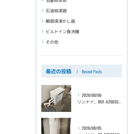
石油給湯器
瞬間湯沸かし器
ビルトイン食洗機
その他
最近の投稿
Recent Posts
2026/08/06
リンナイ、RUF-A2003SAG(A)→ノーリツ、GT-C2072SAR-1 BL、20号、エコジョーズ、オート、屋外据置型、給湯器交換工事ー埼玉県上尾市平塚
2026/08/05