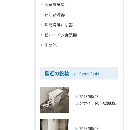
浴室換気扇
石油給湯器
瞬間湯沸かし器
ビルトイン食洗機
その他
最近の投稿
Recent Posts
2026/08/06
リンナイ、RUF-A2003SAG(A)→ノーリツ、GT-C2072SAR-1 BL、20号、エコジョーズ、オート、屋外据置型、給湯器交換工事ー埼玉県上尾市平塚
2026/08/05