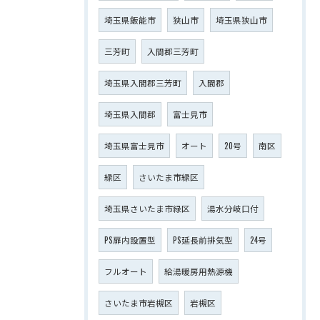
埼玉県飯能市
狭山市
埼玉県狭山市
三芳町
入間郡三芳町
埼玉県入間郡三芳町
入間郡
埼玉県入間郡
富士見市
埼玉県富士見市
オート
20号
南区
緑区
さいたま市緑区
埼玉県さいたま市緑区
湯水分岐口付
PS扉内設置型
PS延長前排気型
24号
フルオート
給湯暖房用熱源機
さいたま市岩槻区
岩槻区