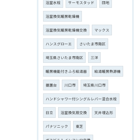
浴室水栓
サーモスタッド
団地
浴室換気暖房乾燥機
浴室換気暖房乾燥機交換
マックス
ハンスグローエ
さいたま市南区
埼玉県さいたま市南区
三洋
暖房機能付きふろ給湯器
給湯暖房熱源機
据置台
川口市
埼玉県川口市
ハンドシャワー付シングルレバー混合水栓
日立
浴室換気扇交換
天井埋込形
パナソニック
東芝
ガスビルトインコンロ交換