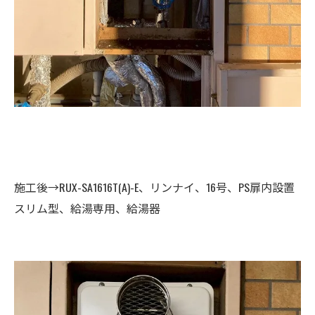
施工後→RUX-SA1616T(A)-E、リンナイ、16号、PS扉内設置
スリム型、給湯専用、給湯器