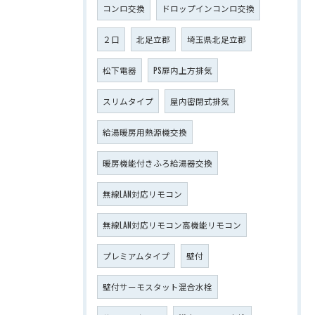
コンロ交換
ドロップインコンロ交換
２口
北足立郡
埼玉県北足立郡
松下電器
PS扉内上方排気
スリムタイプ
屋内密閉式排気
給湯暖房用熱源機交換
暖房機能付きふろ給湯器交換
無線LAN対応リモコン
無線LAN対応リモコン高機能リモコン
プレミアムタイプ
壁付
壁付サーモスタット混合水栓