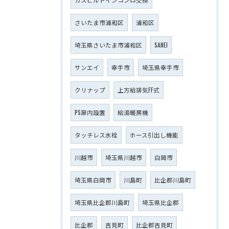
さいたま市浦和区
浦和区
埼玉県さいたま市浦和区
SANEI
サンエイ
幸手市
埼玉県幸手市
クリナップ
上方給排気FF式
PS扉内設置
給湯暖房機
タッチレス水栓
ホース引出し機能
川越市
埼玉県川越市
白岡市
埼玉県白岡市
川島町
比企郡川島町
埼玉県比企郡川島町
埼玉県比企郡
比企郡
吉見町
比企郡吉見町