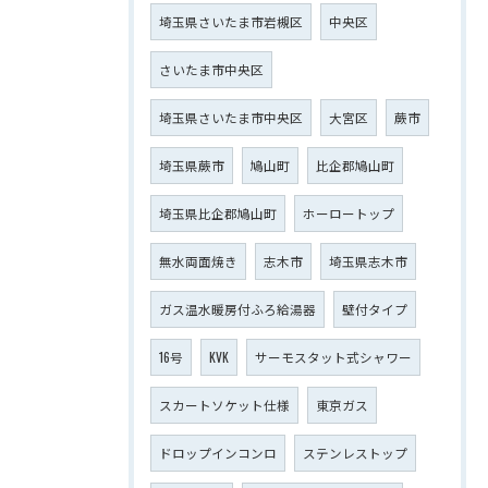
埼玉県さいたま市岩槻区
中央区
さいたま市中央区
埼玉県さいたま市中央区
大宮区
蕨市
埼玉県蕨市
鳩山町
比企郡鳩山町
埼玉県比企郡鳩山町
ホーロートップ
無水両面焼き
志木市
埼玉県志木市
ガス温水暖房付ふろ給湯器
壁付タイプ
16号
KVK
サーモスタット式シャワー
スカートソケット仕様
東京ガス
ドロップインコンロ
ステンレストップ