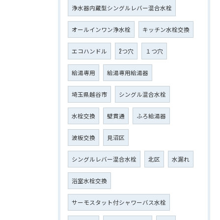
浄水器内蔵型シングルレバー混合水栓
オールインワン浄水栓
キッチン水栓交換
エコハンドル
2つ穴
１つ穴
給湯専用
給湯専用給湯器
埼玉県越谷市
シングル混合水栓
水栓交換
壁貫通
ふろ給湯器
波板交換
見沼区
シングルレバー混合水栓
北区
水漏れ
浴室水栓交換
サーモスタット付シャワーバス水栓