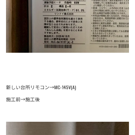
新しい台所リモコン→MC-145V(A)
施工前→施工後