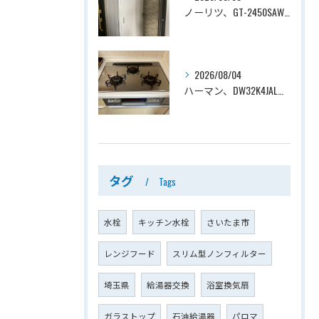
ノーリツ、GT-2450SAWX-TB→ノーリツ、GT-2470SAW-TB-1 BL 、24号、オート、PS扉内後方排気、給湯器交換工事ー埼玉県さいたま市南区鹿手袋
2026/08/04
ハーマン、DW32K4JAL→ノーリツ、N3WV6RWTP2SI、ファミ、つやめきガラストップ、天板幅60cmタイプ、ビルトインコンロ交換工事ー埼玉県さいたま市西区宮前町
タグ
Tags
水栓
キッチン水栓
さいたま市
レンジフード
スリム型ノンフィルター
埼玉県
給湯器交換
浴室換気扇
ガラストップ
石油給湯器
パロマ