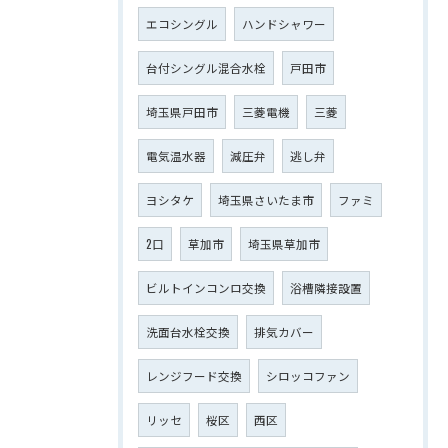
エコシングル
ハンドシャワー
台付シングル混合水栓
戸田市
埼玉県戸田市
三菱電機
三菱
電気温水器
減圧弁
逃し弁
ヨシタケ
埼玉県さいたま市
ファミ
2口
草加市
埼玉県草加市
ビルトインコンロ交換
浴槽隣接設置
洗面台水栓交換
排気カバー
レンジフード交換
シロッコファン
リッセ
桜区
西区