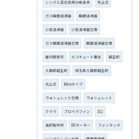
シングル混合栓用分岐金具
先止式
ガス瞬間湯沸器
瞬間湯沸器
小型湯沸器
小型湯沸器交換
ガス瞬間湯沸器交換
瞬間湯沸器交換
屋内壁掛形
エコキュート撤去
越生町
入間郡越生町
埼玉県入間郡越生町
元止式
60㎝タイプ
ウォシュレット交換
ウォシュレット
クララ
プロペラファン
3口
長府製作所
DCモーター
ファンタッチ
シングルレバー水栓
暖房熱源機