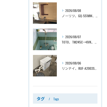
2026/08/08
ノーリツ、GQ-551MW、5号、元止式、屋内壁掛、防熱カバー付き、瞬間湯沸かし器（小型湯沸器）設置工事ー埼玉県川口市道合
2026/08/07
TOTO、TM245C→KVK、KF800T、壁付タイプ、サーモスタット付シャワーバス水栓、浴室用水栓交換工事ー埼玉県上尾市平塚
2026/08/06
リンナイ、RUF-A2003SAG(A)→ノーリツ、GT-C2072SAR-1 BL、20号、エコジョーズ、オート、屋外据置型、給湯器交換工事ー埼玉県上尾市平塚
タグ
Tags