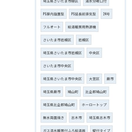
埼玉県さいたま市緑区
湯水分岐口付
PS扉内設置型
PS延長前排気型
24号
フルオート
給湯暖房用熱源機
さいたま市岩槻区
岩槻区
埼玉県さいたま市岩槻区
中央区
さいたま市中央区
埼玉県さいたま市中央区
大宮区
蕨市
埼玉県蕨市
鳩山町
比企郡鳩山町
埼玉県比企郡鳩山町
ホーロートップ
無水両面焼き
志木市
埼玉県志木市
ガス温水暖房付ふろ給湯器
壁付タイプ