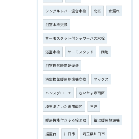
シングルレバー混合水栓
北区
水漏れ
浴室水栓交換
サーモスタット付シャワーバス水栓
浴室水栓
サーモスタッド
団地
浴室換気暖房乾燥機
浴室換気暖房乾燥機交換
マックス
ハンスグローエ
さいたま市南区
埼玉県さいたま市南区
三洋
暖房機能付きふろ給湯器
給湯暖房熱源機
据置台
川口市
埼玉県川口市