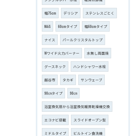
幅75cm
デリシア
ステンレスごとく
NAiS
60cmタイプ
幅60cmタイプ
ナイス
パールクリスタルトップ
Wワイド火力バーナー
水無し両面焼
グースネック
ハンドシャワー水栓
越谷市
タカギ
サンウェーブ
90㎝タイプ
90㎝
浴室換気扇から浴室換気暖房乾燥機交換
エコナビ搭載
スライドオープン型
ミドルタイプ
ビルトイン食洗機