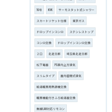
16号
KVK
サーモスタット式シャワー
スカートソケット仕様
東京ガス
ドロップインコンロ
ステンレストップ
コンロ交換
ドロップインコンロ交換
２口
北足立郡
埼玉県北足立郡
松下電器
PS扉内上方排気
スリムタイプ
屋内密閉式排気
給湯暖房用熱源機交換
暖房機能付きふろ給湯器交換
無線LAN対応リモコン