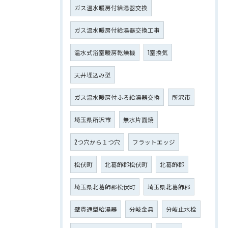
ガス温水暖房付給湯器交換
ガス温水暖房付給湯器交換工事
温水式浴室暖房乾燥機
1室換気
天井埋込み型
ガス温水暖房付ふろ給湯器交換
所沢市
埼玉県所沢市
無水片面焼
2つ穴から１つ穴
フラットエッジ
松伏町
北葛飾郡松伏町
北葛飾郡
埼玉県北葛飾郡松伏町
埼玉県北葛飾郡
壁貫通型給湯器
分岐金具
分岐止水栓