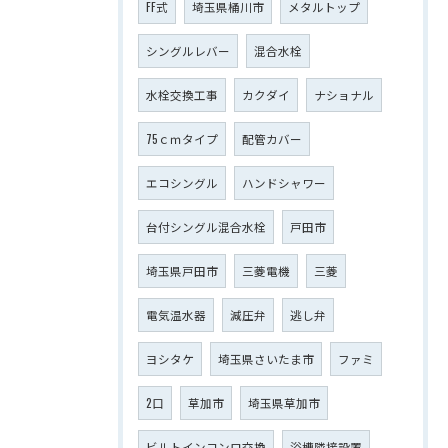
FF式
埼玉県桶川市
メタルトップ
シングルレバー
混合水栓
水栓交換工事
カクダイ
ナショナル
75ｃｍタイプ
配管カバー
エコシングル
ハンドシャワー
台付シングル混合水栓
戸田市
埼玉県戸田市
三菱電機
三菱
電気温水器
減圧弁
逃し弁
ヨシタケ
埼玉県さいたま市
ファミ
2口
草加市
埼玉県草加市
ビルトインコンロ交換
浴槽隣接設置