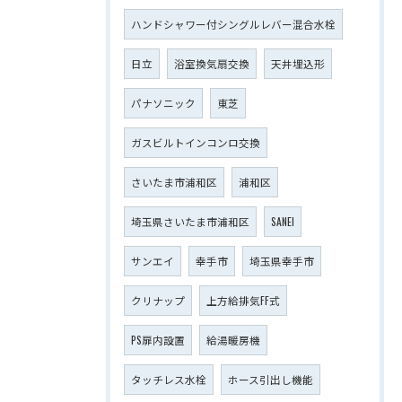
ハンドシャワー付シングルレバー混合水栓
日立
浴室換気扇交換
天井埋込形
パナソニック
東芝
ガスビルトインコンロ交換
さいたま市浦和区
浦和区
埼玉県さいたま市浦和区
SANEI
サンエイ
幸手市
埼玉県幸手市
クリナップ
上方給排気FF式
PS扉内設置
給湯暖房機
タッチレス水栓
ホース引出し機能