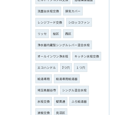
洗面台水栓交換
排気カバー
レンジフード交換
シロッコファン
リッセ
桜区
西区
浄水器内蔵型シングルレバー混合水栓
オールインワン浄水栓
キッチン水栓交換
エコハンドル
2つ穴
１つ穴
給湯専用
給湯専用給湯器
埼玉県越谷市
シングル混合水栓
水栓交換
壁貫通
ふろ給湯器
波板交換
見沼区