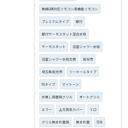
無線LAN対応リモコン高機能リモコン
プレミアムタイプ
壁付
壁付サーモスタット混合水栓
サーモスタット
浴室シャワー水栓
浴室シャワー水栓交換
和光市
埼玉県和光市
ツーホールタイプ
FSタイプ
マイトーン
水無し両面焼グリル
オートグリル
エラー
上方排気カバー
３口
グリル無水片面焼
無水片面
13号