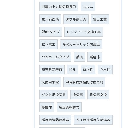
PS扉内上方排気延長形
スリム
無水両面焼
ダブル高火力
富士工業
75cmタイプ
レンジフード交換工事
松下電工
浄水カートリッジ内蔵型
ワンホールタイプ
破損
新座市
埼玉県新座市
ビル
単水栓
立水栓
洗面用水栓
24時間換気機能付換気扇
ダクト用換気扇
換気扇
換気扇交換
朝霞市
埼玉県朝霞市
暖房給湯熱源機器
ガス温水暖房付給湯器