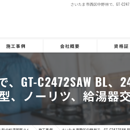
さいたま市西区中野林で、GT-C24
施工事例
会社概要
資格証
GT-C2472SAW BL
型、ノーリツ、給湯器
ら街の給湯器屋さん
施工事例
さいたま市西区中野林で、GT-C2472SA