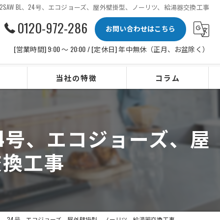
72SAW BL、24号、エコジョーズ、屋外壁掛型、ノーリツ、給湯器交換工事
0120-972-286
お問い合わせはこちら
[営業時間] 9:00 〜 20:00 / [定休日] 年中無休（正月、お盆除く）
当社の特徴
コラム
ビルトインコンロ
、24号、エコジョーズ、屋
レンジフード
交換工事
水栓
IHクッキングヒーター
ビルトイン食洗機
W BL、24号、エコジョーズ、屋外壁掛型、ノーリツ、給湯器交換工事