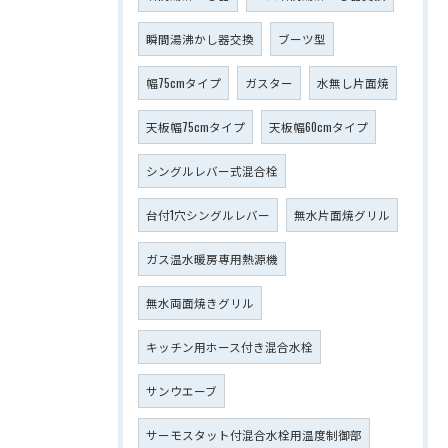
瞬間湯沸かし器交換
ブーツ型
幅75cmタイプ
ガスター
水無し片面焼
天板幅75cmタイプ
天板幅60cmタイプ
シングルレバー式混合栓
台付1穴シングルレバー
無水片面焼グリル
ガス温水暖房専用熱源機
無水両面焼きグリル
キッチン用ホース付き混合水栓
サンウエーブ
サーモスタット付混合水栓用温度制御部