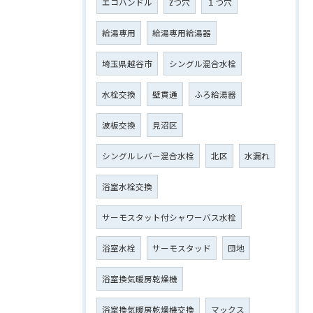
エコハンドル
2つ穴
１つ穴
給湯専用
給湯専用給湯器
埼玉県越谷市
シングル混合水栓
水栓交換
壁貫通
ふろ給湯器
波板交換
見沼区
シングルレバー混合水栓
北区
水漏れ
浴室水栓交換
サーモスタット付シャワーバス水栓
浴室水栓
サーモスタッド
団地
浴室換気暖房乾燥機
浴室換気暖房乾燥機交換
マックス