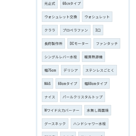
元止式
60㎝タイプ
ウォシュレット交換
ウォシュレット
クララ
プロペラファン
3口
長府製作所
DCモーター
ファンタッチ
シングルレバー水栓
暖房熱源機
幅75cm
デリシア
ステンレスごとく
NAiS
60cmタイプ
幅60cmタイプ
ナイス
パールクリスタルトップ
Wワイド火力バーナー
水無し両面焼
グースネック
ハンドシャワー水栓