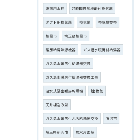
洗面用水栓
24時間換気機能付換気扇
ダクト用換気扇
換気扇
換気扇交換
朝霞市
埼玉県朝霞市
暖房給湯熱源機器
ガス温水暖房付給湯器
ガス温水暖房付給湯器交換
ガス温水暖房付給湯器交換工事
温水式浴室暖房乾燥機
1室換気
天井埋込み型
ガス温水暖房付ふろ給湯器交換
所沢市
埼玉県所沢市
無水片面焼