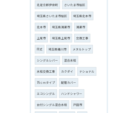
北足立郡伊奈町
さいたま市桜区
埼玉県さいたま市桜区
埼玉県北本市
北本市
埼玉県鴻巣市
鴻巣市
上尾市
埼玉県上尾市
交換工事
FF式
埼玉県桶川市
メタルトップ
シングルレバー
混合水栓
水栓交換工事
カクダイ
ナショナル
75ｃｍタイプ
配管カバー
エコシングル
ハンドシャワー
台付シングル混合水栓
戸田市