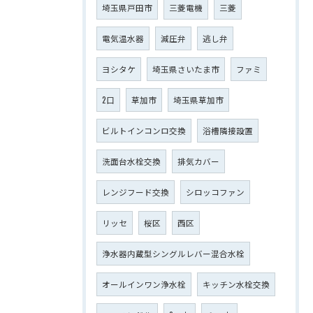
埼玉県戸田市
三菱電機
三菱
電気温水器
減圧弁
逃し弁
ヨシタケ
埼玉県さいたま市
ファミ
2口
草加市
埼玉県草加市
ビルトインコンロ交換
浴槽隣接設置
洗面台水栓交換
排気カバー
レンジフード交換
シロッコファン
リッセ
桜区
西区
浄水器内蔵型シングルレバー混合水栓
オールインワン浄水栓
キッチン水栓交換