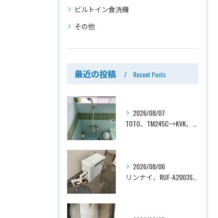
ビルトイン食洗機
その他
最近の投稿
Recent Posts
2026/08/07
TOTO、TM245C→KVK、KF800T、壁付タイプ、サーモスタット付シャワーバス水栓、浴室用水栓交換工事ー埼玉県上尾市平塚
2026/08/06
リンナイ、RUF-A2003SAG(A)→ノーリツ、GT-C2072SAR-1 BL、20号、エコジョーズ、オート、屋外据置型、給湯器交換工事ー埼玉県上尾市平塚