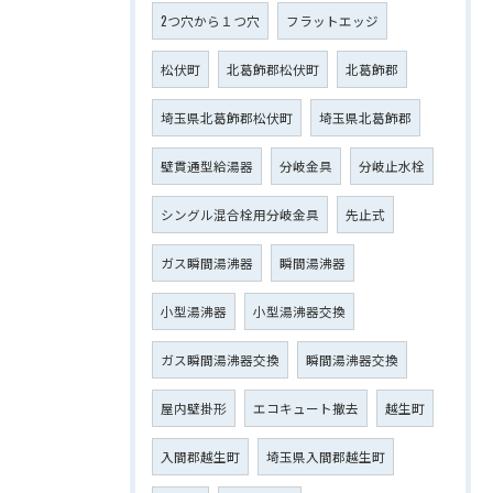
2つ穴から１つ穴
フラットエッジ
松伏町
北葛飾郡松伏町
北葛飾郡
埼玉県北葛飾郡松伏町
埼玉県北葛飾郡
壁貫通型給湯器
分岐金具
分岐止水栓
シングル混合栓用分岐金具
先止式
ガス瞬間湯沸器
瞬間湯沸器
小型湯沸器
小型湯沸器交換
ガス瞬間湯沸器交換
瞬間湯沸器交換
屋内壁掛形
エコキュート撤去
越生町
入間郡越生町
埼玉県入間郡越生町