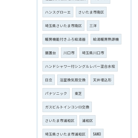
ハンスグローエ
さいたま市南区
埼玉県さいたま市南区
三洋
暖房機能付きふろ給湯器
給湯暖房熱源機
据置台
川口市
埼玉県川口市
ハンドシャワー付シングルレバー混合水栓
日立
浴室換気扇交換
天井埋込形
パナソニック
東芝
ガスビルトインコンロ交換
さいたま市浦和区
浦和区
埼玉県さいたま市浦和区
SANEI