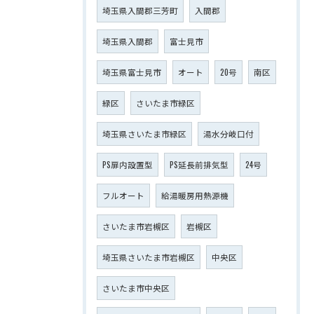
埼玉県入間郡三芳町
入間郡
埼玉県入間郡
富士見市
埼玉県富士見市
オート
20号
南区
緑区
さいたま市緑区
埼玉県さいたま市緑区
湯水分岐口付
PS扉内設置型
PS延長前排気型
24号
フルオート
給湯暖房用熱源機
さいたま市岩槻区
岩槻区
埼玉県さいたま市岩槻区
中央区
さいたま市中央区