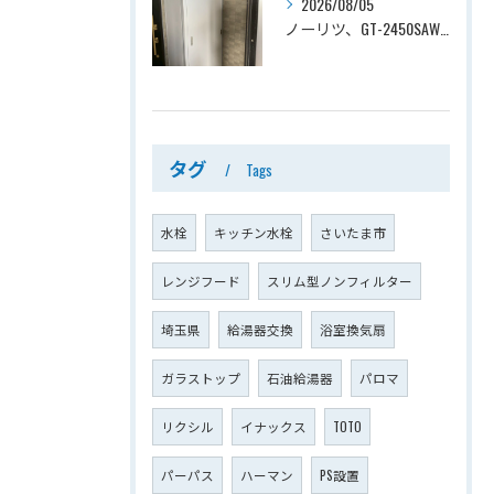
2026/08/05
ノーリツ、GT-2450SAWX-TB→ノーリツ、GT-2470SAW-TB-1 BL 、24号、オート、PS扉内後方排気、給湯器交換工事ー埼玉県さいたま市南区鹿手袋
タグ
Tags
水栓
キッチン水栓
さいたま市
レンジフード
スリム型ノンフィルター
埼玉県
給湯器交換
浴室換気扇
ガラストップ
石油給湯器
パロマ
リクシル
イナックス
TOTO
パーパス
ハーマン
PS設置