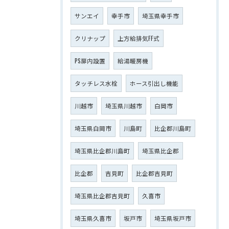
サンエイ
幸手市
埼玉県幸手市
クリナップ
上方給排気FF式
PS扉内設置
給湯暖房機
タッチレス水栓
ホース引出し機能
川越市
埼玉県川越市
白岡市
埼玉県白岡市
川島町
比企郡川島町
埼玉県比企郡川島町
埼玉県比企郡
比企郡
吉見町
比企郡吉見町
埼玉県比企郡吉見町
久喜市
埼玉県久喜市
坂戸市
埼玉県坂戸市