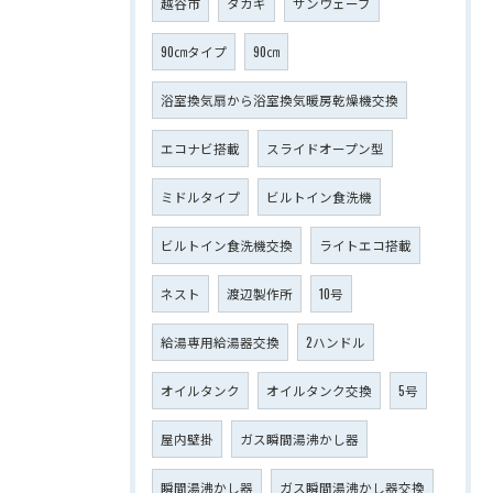
越谷市
タカギ
サンウェーブ
90㎝タイプ
90㎝
浴室換気扇から浴室換気暖房乾燥機交換
エコナビ搭載
スライドオープン型
ミドルタイプ
ビルトイン食洗機
ビルトイン食洗機交換
ライトエコ搭載
ネスト
渡辺製作所
10号
給湯専用給湯器交換
2ハンドル
オイルタンク
オイルタンク交換
5号
屋内壁掛
ガス瞬間湯沸かし器
瞬間湯沸かし器
ガス瞬間湯沸かし器交換