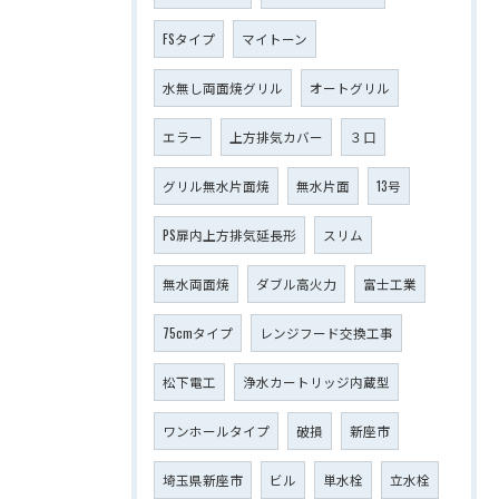
FSタイプ
マイトーン
水無し両面焼グリル
オートグリル
エラー
上方排気カバー
３口
グリル無水片面焼
無水片面
13号
PS扉内上方排気延長形
スリム
無水両面焼
ダブル高火力
富士工業
75cmタイプ
レンジフード交換工事
松下電工
浄水カートリッジ内蔵型
ワンホールタイプ
破損
新座市
埼玉県新座市
ビル
単水栓
立水栓