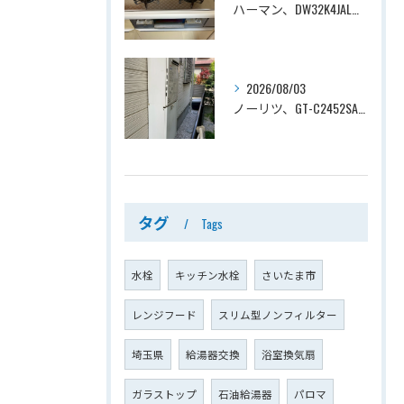
ハーマン、DW32K4JAL→ノーリツ、N3WV6RWTP2SI、ファミ、つやめきガラストップ、天板幅60cmタイプ、ビルトインコンロ交換工事ー埼玉県さいたま市西区宮前町
2026/08/03
ノーリツ、GT-C2452SAWX→ノーリツ、GT-C2472SAW-1 BL、24号、エコジョーズ、オート、屋外壁掛型、配管カバー付き、給湯器交換工事ー埼玉県さいたま市西区宮前町
タグ
Tags
水栓
キッチン水栓
さいたま市
レンジフード
スリム型ノンフィルター
埼玉県
給湯器交換
浴室換気扇
ガラストップ
石油給湯器
パロマ