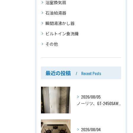
浴室換気扇
石油給湯器
瞬間湯沸かし器
ビルトイン食洗機
その他
最近の投稿
Recent Posts
2026/08/05
ノーリツ、GT-2450SAWX-TB→ノーリツ、GT-2470SAW-TB-1 BL 、24号、オート、PS扉内後方排気、給湯器交換工事ー埼玉県さいたま市南区鹿手袋
2026/08/04