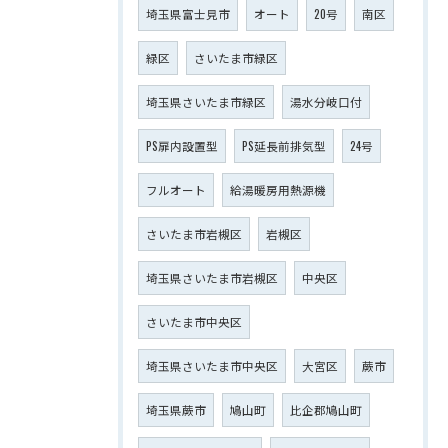
埼玉県富士見市
オート
20号
南区
緑区
さいたま市緑区
埼玉県さいたま市緑区
湯水分岐口付
PS扉内設置型
PS延長前排気型
24号
フルオート
給湯暖房用熱源機
さいたま市岩槻区
岩槻区
埼玉県さいたま市岩槻区
中央区
さいたま市中央区
埼玉県さいたま市中央区
大宮区
蕨市
埼玉県蕨市
鳩山町
比企郡鳩山町