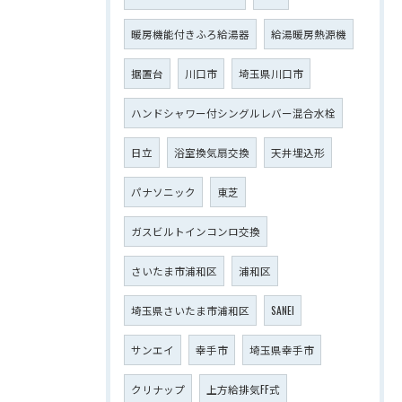
暖房機能付きふろ給湯器
給湯暖房熱源機
据置台
川口市
埼玉県川口市
ハンドシャワー付シングルレバー混合水栓
日立
浴室換気扇交換
天井埋込形
パナソニック
東芝
ガスビルトインコンロ交換
さいたま市浦和区
浦和区
埼玉県さいたま市浦和区
SANEI
サンエイ
幸手市
埼玉県幸手市
クリナップ
上方給排気FF式