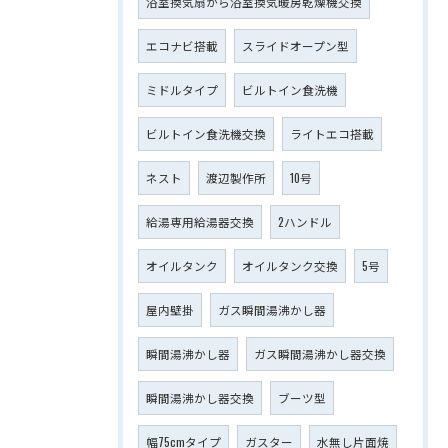
浴室換気扇から浴室換気暖房乾燥機交換
エコナビ搭載
スライドオープン型
ミドルタイプ
ビルトイン食洗機
ビルトイン食洗機交換
ライトエコ搭載
ネスト
渡辺製作所
10号
給湯専用給湯器交換
2ハンドル
オイルタンク
オイルタンク交換
5号
屋内壁掛
ガス瞬間湯沸かし器
瞬間湯沸かし器
ガス瞬間湯沸かし器交換
瞬間湯沸かし器交換
ブーツ型
幅75cmタイプ
ガスター
水無し片面焼