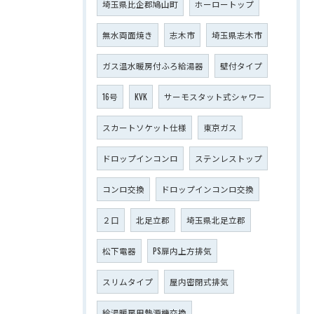
埼玉県比企郡鳩山町
ホーロートップ
無水両面焼き
志木市
埼玉県志木市
ガス温水暖房付ふろ給湯器
壁付タイプ
16号
KVK
サーモスタット式シャワー
スカートソケット仕様
東京ガス
ドロップインコンロ
ステンレストップ
コンロ交換
ドロップインコンロ交換
２口
北足立郡
埼玉県北足立郡
松下電器
PS扉内上方排気
スリムタイプ
屋内密閉式排気
給湯暖房用熱源機交換