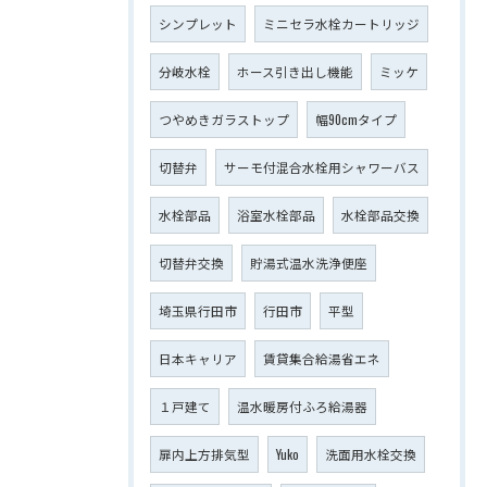
シンプレット
ミニセラ水栓カートリッジ
分岐水栓
ホース引き出し機能
ミッケ
つやめきガラストップ
幅90cmタイプ
切替弁
サーモ付混合水栓用シャワーバス
水栓部品
浴室水栓部品
水栓部品交換
切替弁交換
貯湯式温水洗浄便座
埼玉県行田市
行田市
平型
日本キャリア
賃貸集合給湯省エネ
１戸建て
温水暖房付ふろ給湯器
扉内上方排気型
Yuko
洗面用水栓交換