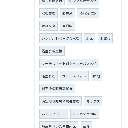
埼玉県越谷市
シングル混合水栓
水栓交換
壁貫通
ふろ給湯器
波板交換
見沼区
シングルレバー混合水栓
北区
水漏れ
浴室水栓交換
サーモスタット付シャワーバス水栓
浴室水栓
サーモスタッド
団地
浴室換気暖房乾燥機
浴室換気暖房乾燥機交換
マックス
ハンスグローエ
さいたま市南区
埼玉県さいたま市南区
三洋