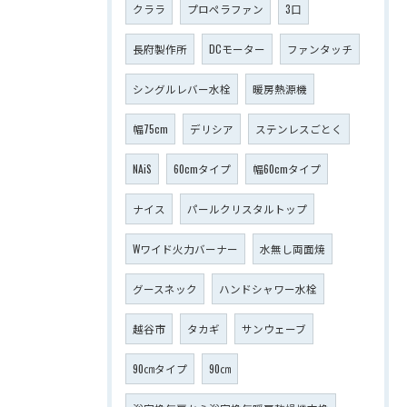
クララ
プロペラファン
3口
長府製作所
DCモーター
ファンタッチ
シングルレバー水栓
暖房熱源機
幅75cm
デリシア
ステンレスごとく
NAiS
60cmタイプ
幅60cmタイプ
ナイス
パールクリスタルトップ
Wワイド火力バーナー
水無し両面焼
グースネック
ハンドシャワー水栓
越谷市
タカギ
サンウェーブ
90㎝タイプ
90㎝