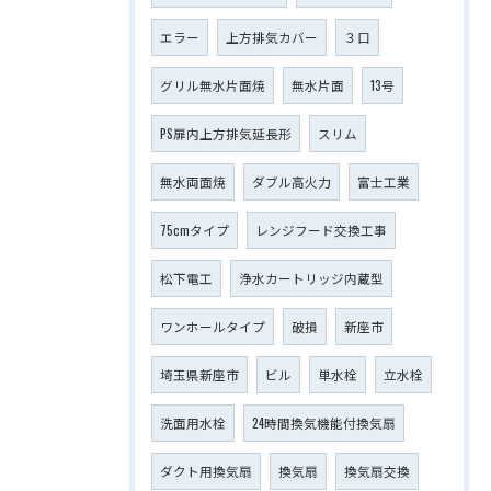
エラー
上方排気カバー
３口
グリル無水片面焼
無水片面
13号
PS扉内上方排気延長形
スリム
無水両面焼
ダブル高火力
富士工業
75cmタイプ
レンジフード交換工事
松下電工
浄水カートリッジ内蔵型
ワンホールタイプ
破損
新座市
埼玉県新座市
ビル
単水栓
立水栓
洗面用水栓
24時間換気機能付換気扇
ダクト用換気扇
換気扇
換気扇交換