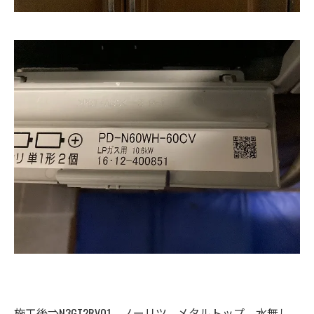
施工後⇒N3GT2RVQ1、ノーリツ、メタルトップ、水無し