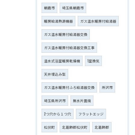
朝霞市
埼玉県朝霞市
暖房給湯熱源機器
ガス温水暖房付給湯器
ガス温水暖房付給湯器交換
ガス温水暖房付給湯器交換工事
温水式浴室暖房乾燥機
1室換気
天井埋込み型
ガス温水暖房付ふろ給湯器交換
所沢市
埼玉県所沢市
無水片面焼
2つ穴から１つ穴
フラットエッジ
松伏町
北葛飾郡松伏町
北葛飾郡