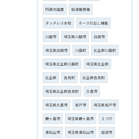
PS扉内設置
給湯暖房機
タッチレス水栓
ホース引出し機能
川越市
埼玉県川越市
白岡市
埼玉県白岡市
川島町
比企郡川島町
埼玉県比企郡川島町
埼玉県比企郡
比企郡
吉見町
比企郡吉見町
埼玉県比企郡吉見町
久喜市
埼玉県久喜市
坂戸市
埼玉県坂戸市
鶴ヶ島市
埼玉県鶴ヶ島市
２つ穴
東松山市
埼玉県東松山市
加須市