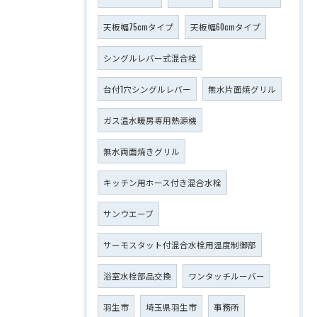
天板幅75cmタイプ
天板幅60cmタイプ
シングルレバー式混合栓
台付1穴シングルレバー
無水片面焼グリル
ガス温水暖房専用熱源機
無水両面焼きグリル
キッチン用ホース付き混合水栓
サンウエーブ
サーモスタット付混合水栓用温度制御部
浴室水栓部品交換
ワンタッチルーバー
羽生市
埼玉県羽生市
事務所