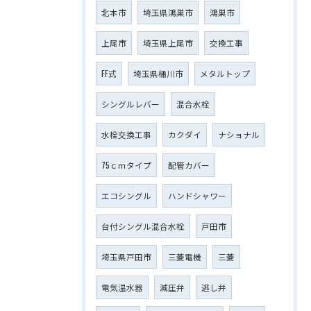
北本市
埼玉県鴻巣市
鴻巣市
上尾市
埼玉県上尾市
交換工事
FF式
埼玉県桶川市
メタルトップ
シングルレバー
混合水栓
水栓交換工事
カクダイ
ナショナル
75ｃｍタイプ
配管カバー
エコシングル
ハンドシャワー
台付シングル混合水栓
戸田市
埼玉県戸田市
三菱電機
三菱
電気温水器
減圧弁
逃し弁