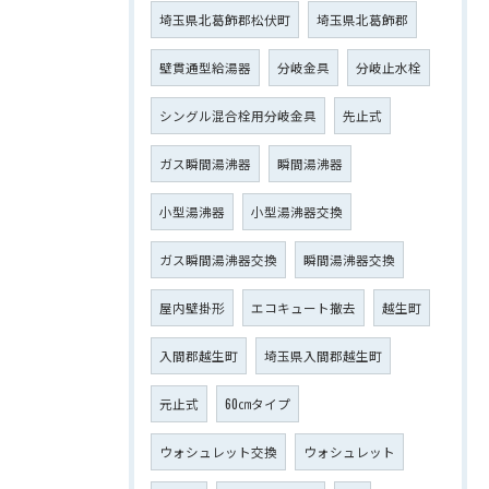
埼玉県北葛飾郡松伏町
埼玉県北葛飾郡
壁貫通型給湯器
分岐金具
分岐止水栓
シングル混合栓用分岐金具
先止式
ガス瞬間湯沸器
瞬間湯沸器
小型湯沸器
小型湯沸器交換
ガス瞬間湯沸器交換
瞬間湯沸器交換
屋内壁掛形
エコキュート撤去
越生町
入間郡越生町
埼玉県入間郡越生町
元止式
60㎝タイプ
ウォシュレット交換
ウォシュレット