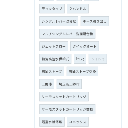
デッキタイプ
２ハンドル
シングルレバー混合栓
ホース引き出し
マルチシングルレバー洗面混合栓
ジェットフロー
クイックオート
給湯高温水供給式
1つ穴
トヨトミ
石油ストーブ
石油ストーブ交換
三郷市
埼玉県三郷市
サーモスタットカートリッジ
サーモスタットカートリッジ交換
浴室水栓修理
ユメックス