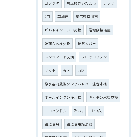
ヨシタケ
埼玉県さいたま市
ファミ
2口
草加市
埼玉県草加市
ビルトインコンロ交換
浴槽隣接設置
洗面台水栓交換
排気カバー
レンジフード交換
シロッコファン
リッセ
桜区
西区
浄水器内蔵型シングルレバー混合水栓
オールインワン浄水栓
キッチン水栓交換
エコハンドル
2つ穴
１つ穴
給湯専用
給湯専用給湯器