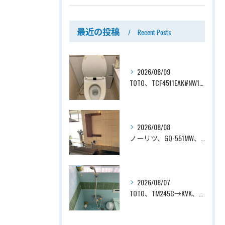
最近の投稿
Recent Posts
2026/08/09
TOTO、TCF4511EAK#NW1→TOTO、TCF4714AK#NW1、ホワイト、瞬間式、温水洗浄便座、ウォシュレット交換工事ー埼玉県さいたま市見沼区南中野
2026/08/08
ノーリツ、GQ-551MW、5号、元止式、屋内壁掛、防熱カバー付き、瞬間湯沸かし器（小型湯沸器）設置工事ー埼玉県川口市道合
2026/08/07
TOTO、TM245C→KVK、KF800T、壁付タイプ、サーモスタット付シャワーバス水栓、浴室用水栓交換工事ー埼玉県上尾市平塚