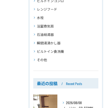
ビルトインコンロ
レンジフード
水栓
浴室換気扇
石油給湯器
瞬間湯沸かし器
ビルトイン食洗機
その他
最近の投稿
Recent Posts
2026/08/08
ノーリツ、GQ-551MW、5号、元止式、屋内壁掛、防熱カバー付き、瞬間湯沸かし器（小型湯沸器）設置工事ー埼玉県川口市道合