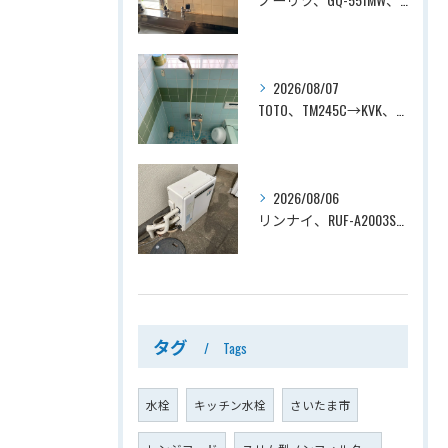
2026/08/07
TOTO、TM245C→KVK、KF800T、壁付タイプ、サーモスタット付シャワーバス水栓、浴室用水栓交換工事ー埼玉県上尾市平塚
2026/08/06
リンナイ、RUF-A2003SAG(A)→ノーリツ、GT-C2072SAR-1 BL、20号、エコジョーズ、オート、屋外据置型、給湯器交換工事ー埼玉県上尾市平塚
タグ
Tags
水栓
キッチン水栓
さいたま市