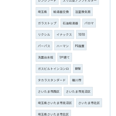
レンジフード
スリム型ノンフィルター
埼玉県
給湯器交換
浴室換気扇
ガラストップ
石油給湯器
パロマ
リクシル
イナックス
TOTO
パーパス
ハーマン
PS設置
洗面台水栓
1戸建て
ガスビルトインコンロ
MYM
タカラスタンダード
桶川市
さいたま市西区
さいたま市見沼区
埼玉県さいたま市見沼区
さいたま市北区
埼玉県さいたま市北区