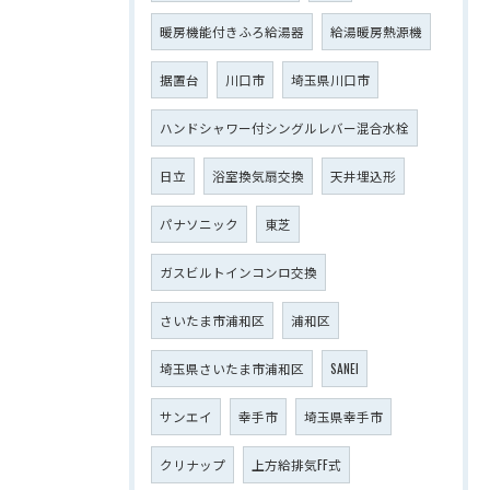
暖房機能付きふろ給湯器
給湯暖房熱源機
据置台
川口市
埼玉県川口市
ハンドシャワー付シングルレバー混合水栓
日立
浴室換気扇交換
天井埋込形
パナソニック
東芝
ガスビルトインコンロ交換
さいたま市浦和区
浦和区
埼玉県さいたま市浦和区
SANEI
サンエイ
幸手市
埼玉県幸手市
クリナップ
上方給排気FF式