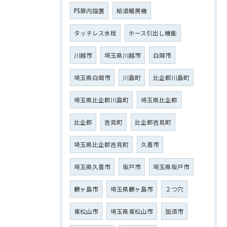
PS扉内設置
給湯暖房機
タッチレス水栓
ホース引出し機能
川越市
埼玉県川越市
白岡市
埼玉県白岡市
川島町
比企郡川島町
埼玉県比企郡川島町
埼玉県比企郡
比企郡
吉見町
比企郡吉見町
埼玉県比企郡吉見町
久喜市
埼玉県久喜市
坂戸市
埼玉県坂戸市
鶴ヶ島市
埼玉県鶴ヶ島市
２つ穴
東松山市
埼玉県東松山市
加須市