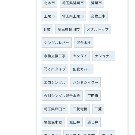
北本市
埼玉県鴻巣市
鴻巣市
上尾市
埼玉県上尾市
交換工事
FF式
埼玉県桶川市
メタルトップ
シングルレバー
混合水栓
水栓交換工事
カクダイ
ナショナル
75ｃｍタイプ
配管カバー
エコシングル
ハンドシャワー
台付シングル混合水栓
戸田市
埼玉県戸田市
三菱電機
三菱
電気温水器
減圧弁
逃し弁