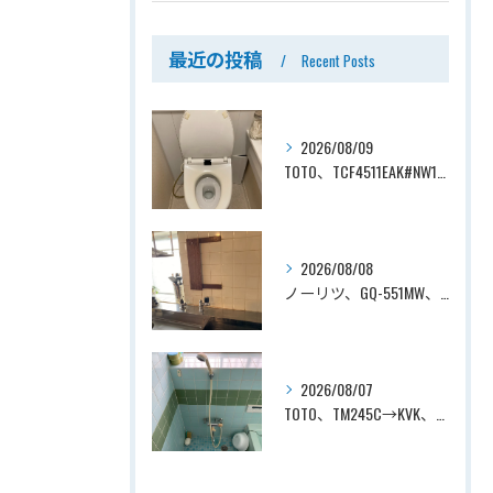
最近の投稿
Recent Posts
2026/08/09
TOTO、TCF4511EAK#NW1→TOTO、TCF4714AK#NW1、ホワイト、瞬間式、温水洗浄便座、ウォシュレット交換工事ー埼玉県さいたま市見沼区南中野
2026/08/08
ノーリツ、GQ-551MW、5号、元止式、屋内壁掛、防熱カバー付き、瞬間湯沸かし器（小型湯沸器）設置工事ー埼玉県川口市道合
2026/08/07
TOTO、TM245C→KVK、KF800T、壁付タイプ、サーモスタット付シャワーバス水栓、浴室用水栓交換工事ー埼玉県上尾市平塚