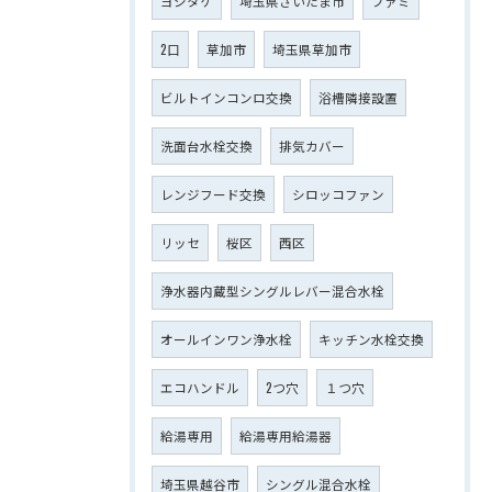
ヨシタケ
埼玉県さいたま市
ファミ
2口
草加市
埼玉県草加市
ビルトインコンロ交換
浴槽隣接設置
洗面台水栓交換
排気カバー
レンジフード交換
シロッコファン
リッセ
桜区
西区
浄水器内蔵型シングルレバー混合水栓
オールインワン浄水栓
キッチン水栓交換
エコハンドル
2つ穴
１つ穴
給湯専用
給湯専用給湯器
埼玉県越谷市
シングル混合水栓