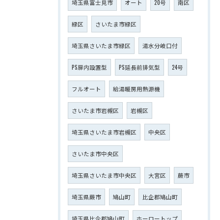
埼玉県富士見市
オート
20号
南区
緑区
さいたま市緑区
埼玉県さいたま市緑区
湯水分岐口付
PS扉内設置型
PS延長前排気型
24号
フルオート
給湯暖房用熱源機
さいたま市岩槻区
岩槻区
埼玉県さいたま市岩槻区
中央区
さいたま市中央区
埼玉県さいたま市中央区
大宮区
蕨市
埼玉県蕨市
鳩山町
比企郡鳩山町
埼玉県比企郡鳩山町
ホーロートップ