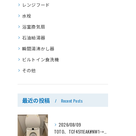
レンジフード
水栓
浴室換気扇
石油給湯器
瞬間湯沸かし器
ビルトイン食洗機
その他
最近の投稿
Recent Posts
2026/08/09
TOTO、TCF4511EAK#NW1→TOTO、TCF4714AK#NW1、ホワイト、瞬間式、温水洗浄便座、ウォシュレット交換工事ー埼玉県さいたま市見沼区南中野