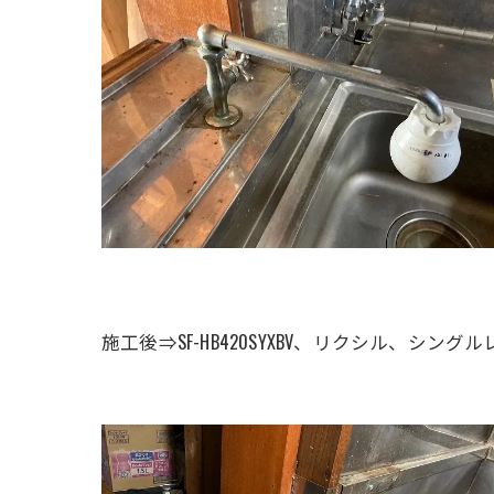
施工後⇒SF-HB420SYXBV、リクシル、