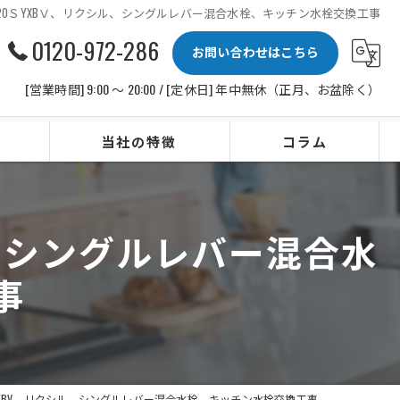
B420ＳYXBⅤ、リクシル、シングルレバー混合水栓、キッチン水栓交換工事
0120-972-286
お問い合わせはこちら
[営業時間] 9:00 〜 20:00 / [定休日] 年中無休（正月、お盆除く）
当社の特徴
コラム
ビルトインコンロ
シル、シングルレバー混合水
レンジフード
事
水栓
IHクッキングヒーター
ビルトイン食洗機
0SYXBV、リクシル、シングルレバー混合水栓、キッチン水栓交換工事