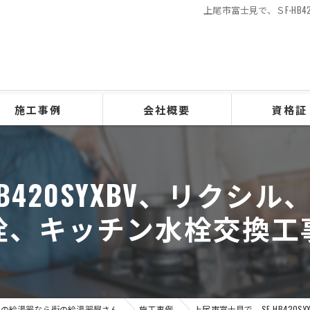
上尾市富士見で、ＳF-H
施工事例
会社概要
資格証
B420SYXBV、リク
栓、キッチン水栓交換工
市の給湯器なら街の給湯器屋さん
施工事例
上尾市富士見で、SF-HB42