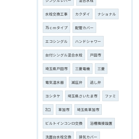
シングルレバー
混合水栓
水栓交換工事
カクダイ
ナショナル
75ｃｍタイプ
配管カバー
エコシングル
ハンドシャワー
台付シングル混合水栓
戸田市
埼玉県戸田市
三菱電機
三菱
電気温水器
減圧弁
逃し弁
ヨシタケ
埼玉県さいたま市
ファミ
2口
草加市
埼玉県草加市
ビルトインコンロ交換
浴槽隣接設置
洗面台水栓交換
排気カバー