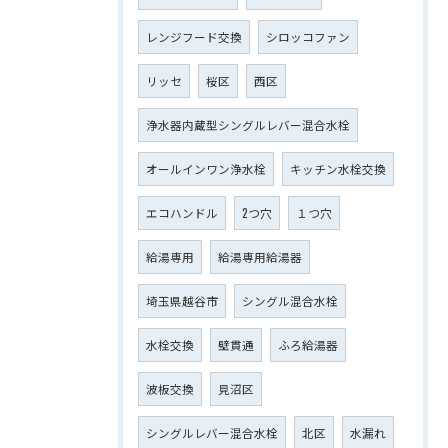
レンジフード交換
シロッコファン
リッセ
桜区
西区
浄水器内蔵型シングルレバー混合水栓
オールインワン浄水栓
キッチン水栓交換
エコハンドル
2つ穴
１つ穴
給湯専用
給湯専用給湯器
埼玉県越谷市
シングル混合水栓
水栓交換
壁貫通
ふろ給湯器
波板交換
見沼区
シングルレバー混合水栓
北区
水漏れ