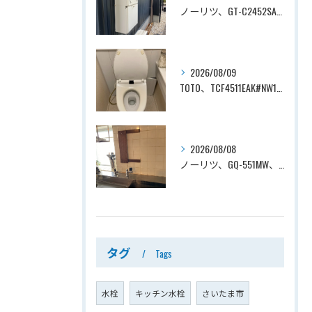
ノーリツ、GT-C2452SAWX-2 BL→ノーリツ、GT-C2472SAW-1 BL、24号、エコジョーズ、オート、屋外壁掛型、排気カバー付き、配管カバー付き、給湯器交換工事ー埼玉県上尾市向山
2026/08/09
TOTO、TCF4511EAK#NW1→TOTO、TCF4714AK#NW1、ホワイト、瞬間式、温水洗浄便座、ウォシュレット交換工事ー埼玉県さいたま市見沼区南中野
2026/08/08
ノーリツ、GQ-551MW、5号、元止式、屋内壁掛、防熱カバー付き、瞬間湯沸かし器（小型湯沸器）設置工事ー埼玉県川口市道合
タグ
Tags
水栓
キッチン水栓
さいたま市