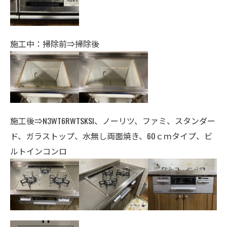
施工中：掃除前⇒掃除後
施工後⇒N3WT6RWTSKSI、ノーリツ、ファミ、スタンダー
ド、ガラストップ、
水無し両面焼き、60
ｃｍタイプ、ビ
ルトインコンロ