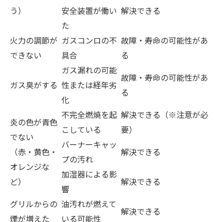
う）
安全装置が働い
解決できる
た
火力の調節が
ガスコンロの不
故障・寿命の可能性があ
できない
具合
る
ガス漏れの可能
故障・寿命の可能性があ
ガス臭がする
性または経年劣
る
化
不完全燃焼を起
解決できる（※注意が必
炎の色が青色
こしている
要）
でない
バーナーキャッ
（赤・黄色・
解決できる
プの汚れ
オレンジな
加湿器による影
ど）
解決できる
響
グリルからの
油汚れが燃えて
解決できる
煙が増えた
いる可能性