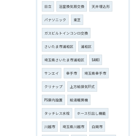
日立
浴室換気扇交換
天井埋込形
パナソニック
東芝
ガスビルトインコンロ交換
さいたま市浦和区
浦和区
埼玉県さいたま市浦和区
SANEI
サンエイ
幸手市
埼玉県幸手市
クリナップ
上方給排気FF式
PS扉内設置
給湯暖房機
タッチレス水栓
ホース引出し機能
川越市
埼玉県川越市
白岡市