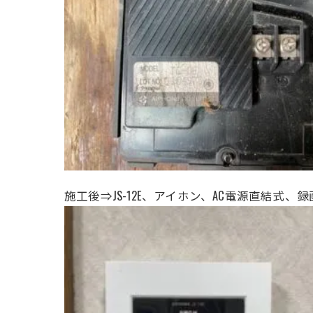
施工後⇒JS-12E、アイホン、AC電源直結式