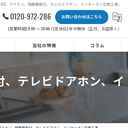
S-12E、アイホン、録画機能付、テレビドアホン、インターホン交換工事。
0120-972-286
お問い合わせはこちら
[営業時間] 9:00 〜 20:00 / [定休日] 年中無休（正月、お盆除く）
当社の特徴
コラム
ビルトインコンロ
能付、テレビドアホン、イ
レンジフード
水栓
IHクッキングヒーター
ビルトイン食洗機
E、アイホン、録画機能付、テレビドアホン、インターホン交換工事。