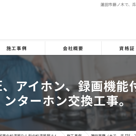
蓮田市藤ノ木で、J
施工事例
会社概要
資格証
12E、アイホン、録画機
ンターホン交換工事。
尾市の給湯器なら街の給湯器屋さん
施工事例
蓮田市藤ノ木で、JS-12