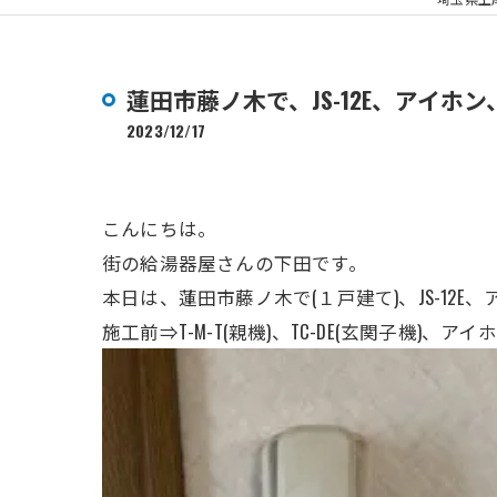
蓮田市藤ノ木で、JS-12E、アイ
2023/12/17
こんにちは。
街の給湯器屋さんの下田です。
本日は、蓮田市藤ノ木で(１戸建て)、JS-1
施工前⇒T-M-T(親機)、TC-DE(玄関子機)