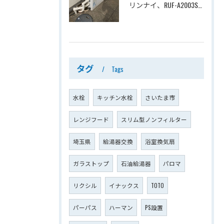
リンナイ、RUF-A2003SAG(A)→ノーリツ、GT-C2072SAR-1 BL、20号、エコジョーズ、オート、屋外据置型、給湯器交換工事ー埼玉県上尾市平塚
タグ
Tags
水栓
キッチン水栓
さいたま市
レンジフード
スリム型ノンフィルター
埼玉県
給湯器交換
浴室換気扇
ガラストップ
石油給湯器
パロマ
リクシル
イナックス
TOTO
パーパス
ハーマン
PS設置