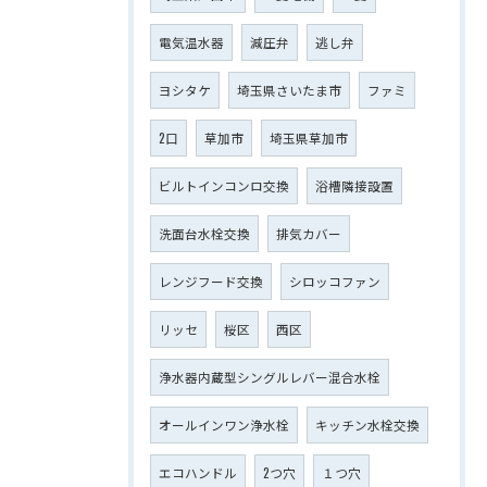
電気温水器
減圧弁
逃し弁
ヨシタケ
埼玉県さいたま市
ファミ
2口
草加市
埼玉県草加市
ビルトインコンロ交換
浴槽隣接設置
洗面台水栓交換
排気カバー
レンジフード交換
シロッコファン
リッセ
桜区
西区
浄水器内蔵型シングルレバー混合水栓
オールインワン浄水栓
キッチン水栓交換
エコハンドル
2つ穴
１つ穴