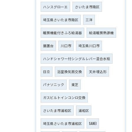
ハンスグローエ
さいたま市南区
埼玉県さいたま市南区
三洋
暖房機能付きふろ給湯器
給湯暖房熱源機
据置台
川口市
埼玉県川口市
ハンドシャワー付シングルレバー混合水栓
日立
浴室換気扇交換
天井埋込形
パナソニック
東芝
ガスビルトインコンロ交換
さいたま市浦和区
浦和区
埼玉県さいたま市浦和区
SANEI