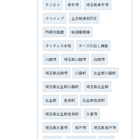
サンエイ
幸手市
埼玉県幸手市
クリナップ
上方給排気FF式
PS扉内設置
給湯暖房機
タッチレス水栓
ホース引出し機能
川越市
埼玉県川越市
白岡市
埼玉県白岡市
川島町
比企郡川島町
埼玉県比企郡川島町
埼玉県比企郡
比企郡
吉見町
比企郡吉見町
埼玉県比企郡吉見町
久喜市
埼玉県久喜市
坂戸市
埼玉県坂戸市