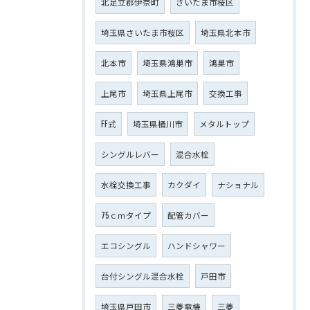
北足立郡伊奈町
さいたま市桜区
埼玉県さいたま市桜区
埼玉県北本市
北本市
埼玉県鴻巣市
鴻巣市
上尾市
埼玉県上尾市
交換工事
FF式
埼玉県桶川市
メタルトップ
シングルレバー
混合水栓
水栓交換工事
カクダイ
ナショナル
75ｃｍタイプ
配管カバー
エコシングル
ハンドシャワー
台付シングル混合水栓
戸田市
埼玉県戸田市
三菱電機
三菱