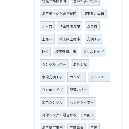
北足立郡伊奈町
さいたま市桜区
埼玉県さいたま市桜区
埼玉県北本市
北本市
埼玉県鴻巣市
鴻巣市
上尾市
埼玉県上尾市
交換工事
FF式
埼玉県桶川市
メタルトップ
シングルレバー
混合水栓
水栓交換工事
カクダイ
ナショナル
75ｃｍタイプ
配管カバー
エコシングル
ハンドシャワー
台付シングル混合水栓
戸田市
埼玉県戸田市
三菱電機
三菱