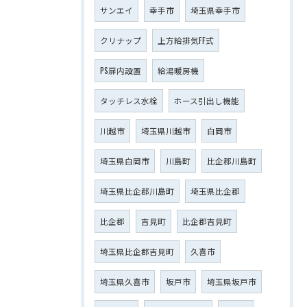
サンエイ
幸手市
埼玉県幸手市
クリナップ
上方給排気FF式
PS扉内設置
給湯暖房機
タッチレス水栓
ホース引出し機能
川越市
埼玉県川越市
白岡市
埼玉県白岡市
川島町
比企郡川島町
埼玉県比企郡川島町
埼玉県比企郡
比企郡
吉見町
比企郡吉見町
埼玉県比企郡吉見町
久喜市
埼玉県久喜市
坂戸市
埼玉県坂戸市