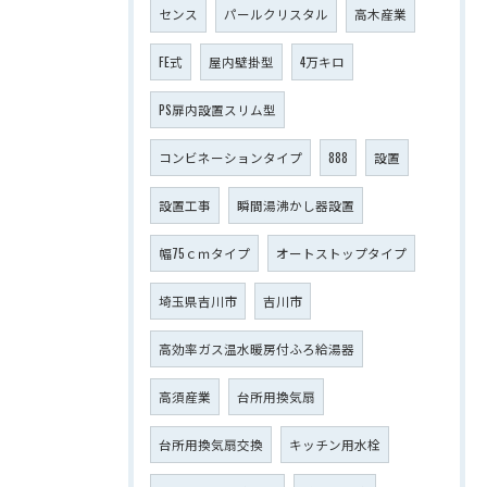
センス
パールクリスタル
高木産業
FE式
屋内壁掛型
4万キロ
PS扉内設置スリム型
コンビネーションタイプ
888
設置
設置工事
瞬間湯沸かし器設置
幅75ｃｍタイプ
オートストップタイプ
埼玉県吉川市
吉川市
高効率ガス温水暖房付ふろ給湯器
高須産業
台所用換気扇
台所用換気扇交換
キッチン用水栓