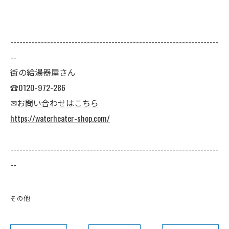
--------------------------------------------------------------------
--
街の給湯器屋さん
☎0120-972-286
✉
お問い合わせはこちら
https://waterheater-shop.com/
--------------------------------------------------------------------
--
その他