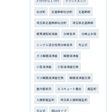
2つ穴から１つ穴
フラットエッジ
松伏町
北葛飾郡松伏町
北葛飾郡
埼玉県北葛飾郡松伏町
埼玉県北葛飾郡
壁貫通型給湯器
分岐金具
分岐止水栓
シングル混合栓用分岐金具
先止式
ガス瞬間湯沸器
瞬間湯沸器
小型湯沸器
小型湯沸器交換
ガス瞬間湯沸器交換
瞬間湯沸器交換
屋内壁掛形
エコキュート撤去
越生町
入間郡越生町
埼玉県入間郡越生町
元止式
60㎝タイプ