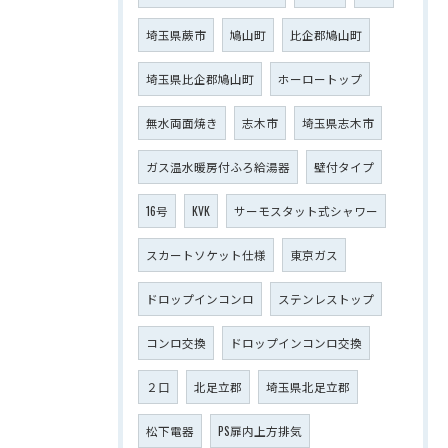
埼玉県蕨市
鳩山町
比企郡鳩山町
埼玉県比企郡鳩山町
ホーロートップ
無水両面焼き
志木市
埼玉県志木市
ガス温水暖房付ふろ給湯器
壁付タイプ
16号
KVK
サーモスタット式シャワー
スカートソケット仕様
東京ガス
ドロップインコンロ
ステンレストップ
コンロ交換
ドロップインコンロ交換
２口
北足立郡
埼玉県北足立郡
松下電器
PS扉内上方排気