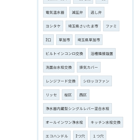
電気温水器
減圧弁
逃し弁
ヨシタケ
埼玉県さいたま市
ファミ
2口
草加市
埼玉県草加市
ビルトインコンロ交換
浴槽隣接設置
洗面台水栓交換
排気カバー
レンジフード交換
シロッコファン
リッセ
桜区
西区
浄水器内蔵型シングルレバー混合水栓
オールインワン浄水栓
キッチン水栓交換
エコハンドル
2つ穴
１つ穴