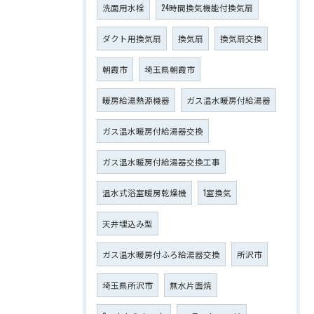
洗面用水栓
24時間換気機能付換気扇
ダクト用換気扇
換気扇
換気扇交換
朝霞市
埼玉県朝霞市
暖房給湯熱源機器
ガス温水暖房付給湯器
ガス温水暖房付給湯器交換
ガス温水暖房付給湯器交換工事
温水式浴室暖房乾燥機
1室換気
天井埋込み型
ガス温水暖房付ふろ給湯器交換
所沢市
埼玉県所沢市
無水片面焼