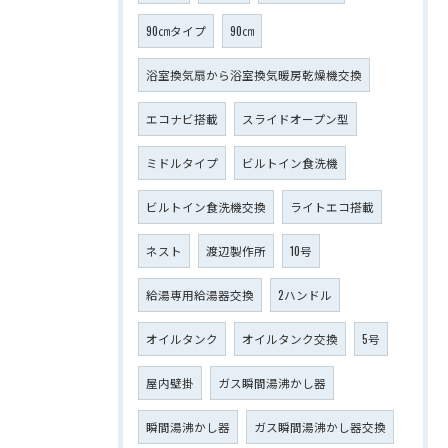
90㎝タイプ
90㎝
浴室換気扇から浴室換気暖房乾燥機交換
エコナビ搭載
スライドオープン型
ミドルタイプ
ビルトイン食洗機
ビルトイン食洗機交換
ライトエコ搭載
ネスト
渡辺製作所
10号
給湯専用給湯器交換
2ハンドル
オイルタンク
オイルタンク交換
5号
屋内壁掛
ガス瞬間湯沸かし器
瞬間湯沸かし器
ガス瞬間湯沸かし器交換