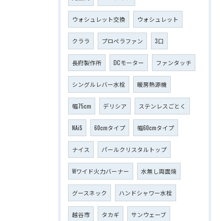
ウォシュレット交換
ウォシュレット
クララ
プロペラファン
3口
長府製作所
DCモーター
ファンタッチ
シングルレバー水栓
暖房熱源機
幅75cm
デリシア
ステンレスごとく
NAiS
60cmタイプ
幅60cmタイプ
ナイス
パールクリスタルトップ
Wワイド火力バーナー
水無し両面焼
グースネック
ハンドシャワー水栓
越谷市
タカギ
サンウェーブ