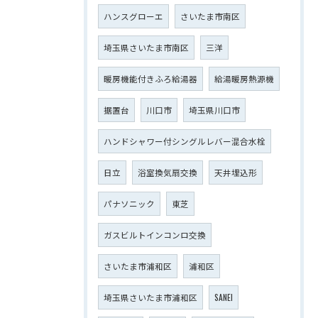
ハンスグローエ
さいたま市南区
埼玉県さいたま市南区
三洋
暖房機能付きふろ給湯器
給湯暖房熱源機
据置台
川口市
埼玉県川口市
ハンドシャワー付シングルレバー混合水栓
日立
浴室換気扇交換
天井埋込形
パナソニック
東芝
ガスビルトインコンロ交換
さいたま市浦和区
浦和区
埼玉県さいたま市浦和区
SANEI