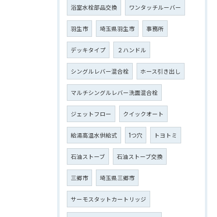
浴室水栓部品交換
ワンタッチルーバー
羽生市
埼玉県羽生市
事務所
デッキタイプ
２ハンドル
シングルレバー混合栓
ホース引き出し
マルチシングルレバー洗面混合栓
ジェットフロー
クイックオート
給湯高温水供給式
1つ穴
トヨトミ
石油ストーブ
石油ストーブ交換
三郷市
埼玉県三郷市
サーモスタットカートリッジ