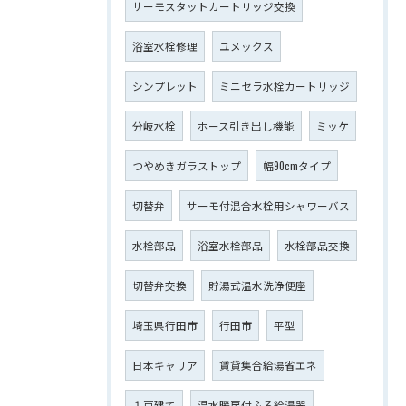
サーモスタットカートリッジ交換
浴室水栓修理
ユメックス
シンプレット
ミニセラ水栓カートリッジ
分岐水栓
ホース引き出し機能
ミッケ
つやめきガラストップ
幅90cmタイプ
切替弁
サーモ付混合水栓用シャワーバス
水栓部品
浴室水栓部品
水栓部品交換
切替弁交換
貯湯式温水洗浄便座
埼玉県行田市
行田市
平型
日本キャリア
賃貸集合給湯省エネ
１戸建て
温水暖房付ふろ給湯器