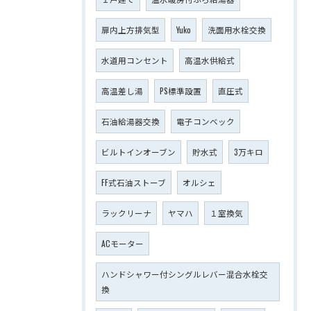
扉内上方排気型
Yuko
洗面用水栓交換
水道用コンセント
高温水供給式
高温差し湯
PS標準設置
直圧式
石油給湯器交換
電子コンベック
ビルトインオーブン
貯水式
3万キロ
FF式石油ストーブ
オルシェ
ラックリーナ
ヤマハ
１室換気
ACモーター
ハンドシャワー付シングルレバー混合水栓交
換