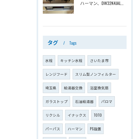
ハーマン、DW32K4JAL→ノーリツ、N3WV6RWTP2SI、ファミ、つやめきガラストップ、天板幅60cmタイプ、ビルトインコンロ交換工事ー埼玉県さいたま市西区宮前町
タグ
Tags
水栓
キッチン水栓
さいたま市
レンジフード
スリム型ノンフィルター
埼玉県
給湯器交換
浴室換気扇
ガラストップ
石油給湯器
パロマ
リクシル
イナックス
TOTO
パーパス
ハーマン
PS設置