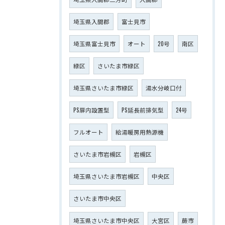
埼玉県入間郡
富士見市
埼玉県富士見市
オート
20号
南区
緑区
さいたま市緑区
埼玉県さいたま市緑区
湯水分岐口付
PS扉内設置型
PS延長前排気型
24号
フルオート
給湯暖房用熱源機
さいたま市岩槻区
岩槻区
埼玉県さいたま市岩槻区
中央区
さいたま市中央区
埼玉県さいたま市中央区
大宮区
蕨市