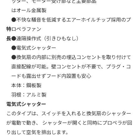
ッター、モーター受け部など主要部品
はオール金属製
●不快な騒音を低減するエアーホイルチップ採用のプ
特
ロペラファン
長
●遠隔操作式（引きひもなし）
●電気式シャッター
●換気扇の内部に別売の埋込コンセントを取り付けて
直接配線が可能。壁コンセントが不要で、プラグ・コ
ードも露出せずフード内設置も安心
本体：鋼板製
羽根：アルミ製
電気式シャッター
このタイプは、スイッチを入れると換気扇のシャッター
が電動で動き、 シャッターが開くと同時にプロペラが回
り出して空気を排出します。