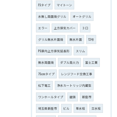
FSタイプ
マイトーン
水無し両面焼グリル
オートグリル
エラー
上方排気カバー
３口
グリル無水片面焼
無水片面
13号
PS扉内上方排気延長形
スリム
無水両面焼
ダブル高火力
富士工業
75cmタイプ
レンジフード交換工事
松下電工
浄水カートリッジ内蔵型
ワンホールタイプ
破損
新座市
埼玉県新座市
ビル
単水栓
立水栓