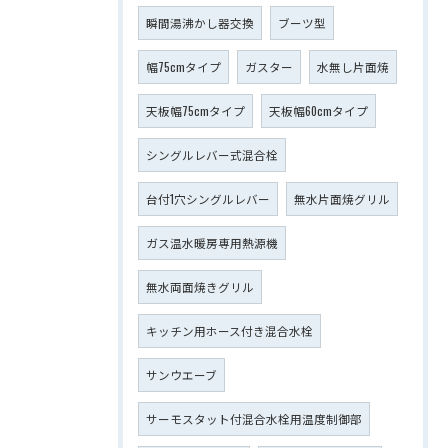
瞬間湯沸かし器交換
ブーツ型
幅75cmタイプ
ガスター
水無し片面焼
天板幅75cmタイプ
天板幅60cmタイプ
シングルレバー式混合栓
台付1穴シングルレバー
無水片面焼グリル
ガス温水暖房専用熱源機
無水両面焼きグリル
キッチン用ホース付き混合水栓
サンウエーブ
サーモスタット付混合水栓用温度制御部