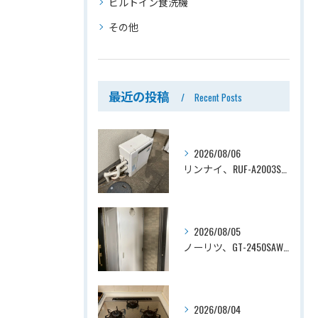
ビルトイン食洗機
その他
最近の投稿
Recent Posts
2026/08/06
リンナイ、RUF-A2003SAG(A)→ノーリツ、GT-C2072SAR-1 BL、20号、エコジョーズ、オート、屋外据置型、給湯器交換工事ー埼玉県上尾市平塚
2026/08/05
ノーリツ、GT-2450SAWX-TB→ノーリツ、GT-2470SAW-TB-1 BL 、24号、オート、PS扉内後方排気、給湯器交換工事ー埼玉県さいたま市南区鹿手袋
2026/08/04