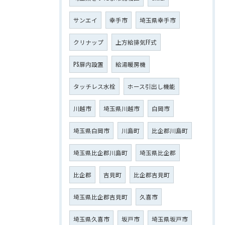
サンエイ
幸手市
埼玉県幸手市
クリナップ
上方給排気FF式
PS扉内設置
給湯暖房機
タッチレス水栓
ホース引出し機能
川越市
埼玉県川越市
白岡市
埼玉県白岡市
川島町
比企郡川島町
埼玉県比企郡川島町
埼玉県比企郡
比企郡
吉見町
比企郡吉見町
埼玉県比企郡吉見町
久喜市
埼玉県久喜市
坂戸市
埼玉県坂戸市