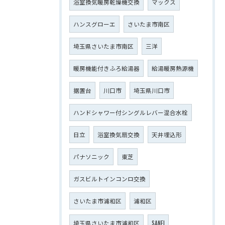
浴室換気暖房乾燥機交換
マックス
ハンスグローエ
さいたま市南区
埼玉県さいたま市南区
三洋
暖房機能付きふろ給湯器
給湯暖房熱源機
据置台
川口市
埼玉県川口市
ハンドシャワー付シングルレバー混合水栓
日立
浴室換気扇交換
天井埋込形
パナソニック
東芝
ガスビルトインコンロ交換
さいたま市浦和区
浦和区
埼玉県さいたま市浦和区
SANEI