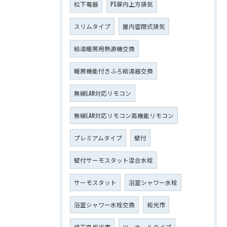
松下電器
PS扉内上方排気
スリムタイプ
屋内密閉式排気
給湯暖房用熱源機交換
暖房機能付きふろ給湯器交換
無線LAN対応リモコン
無線LAN対応リモコン高機能リモコン
プレミアムタイプ
壁付
壁付サーモスタット混合水栓
サーモスタット
浴室シャワー水栓
浴室シャワー水栓交換
和光市
埼玉県和光市
ツーホールタイプ