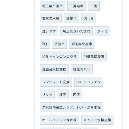
埼玉県戸田市
三菱電機
三菱
電気温水器
減圧弁
逃し弁
ヨシタケ
埼玉県さいたま市
ファミ
2口
草加市
埼玉県草加市
ビルトインコンロ交換
浴槽隣接設置
洗面台水栓交換
排気カバー
レンジフード交換
シロッコファン
リッセ
桜区
西区
浄水器内蔵型シングルレバー混合水栓
オールインワン浄水栓
キッチン水栓交換