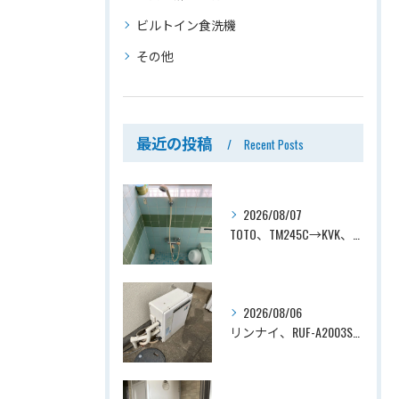
ビルトイン食洗機
その他
最近の投稿
Recent Posts
2026/08/07
TOTO、TM245C→KVK、KF800T、壁付タイプ、サーモスタット付シャワーバス水栓、浴室用水栓交換工事ー埼玉県上尾市平塚
2026/08/06
リンナイ、RUF-A2003SAG(A)→ノーリツ、GT-C2072SAR-1 BL、20号、エコジョーズ、オート、屋外据置型、給湯器交換工事ー埼玉県上尾市平塚