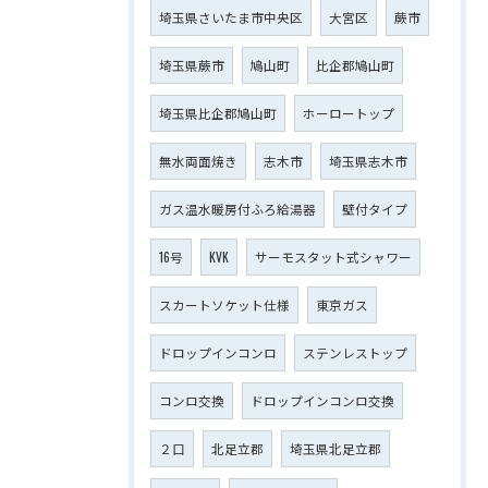
埼玉県さいたま市中央区
大宮区
蕨市
埼玉県蕨市
鳩山町
比企郡鳩山町
埼玉県比企郡鳩山町
ホーロートップ
無水両面焼き
志木市
埼玉県志木市
ガス温水暖房付ふろ給湯器
壁付タイプ
16号
KVK
サーモスタット式シャワー
スカートソケット仕様
東京ガス
ドロップインコンロ
ステンレストップ
コンロ交換
ドロップインコンロ交換
２口
北足立郡
埼玉県北足立郡