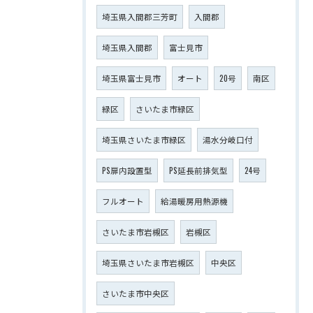
埼玉県入間郡三芳町
入間郡
埼玉県入間郡
富士見市
埼玉県富士見市
オート
20号
南区
緑区
さいたま市緑区
埼玉県さいたま市緑区
湯水分岐口付
PS扉内設置型
PS延長前排気型
24号
フルオート
給湯暖房用熱源機
さいたま市岩槻区
岩槻区
埼玉県さいたま市岩槻区
中央区
さいたま市中央区