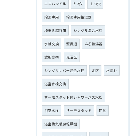
エコハンドル
2つ穴
１つ穴
給湯専用
給湯専用給湯器
埼玉県越谷市
シングル混合水栓
水栓交換
壁貫通
ふろ給湯器
波板交換
見沼区
シングルレバー混合水栓
北区
水漏れ
浴室水栓交換
サーモスタット付シャワーバス水栓
浴室水栓
サーモスタッド
団地
浴室換気暖房乾燥機