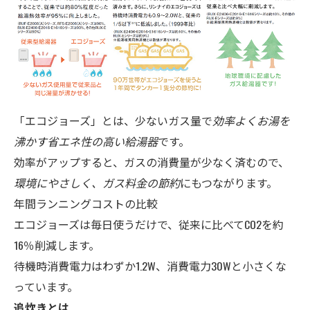
「エコジョーズ」とは、少ないガス量で
効率よくお湯を
沸かす省エネ性の高い給湯器
です。
効率がアップすると、ガスの消費量が少なく済むので、
環境にやさしく、ガス料金の節約
にもつながります。
年間ランニングコストの比較
エコジョーズは毎日使うだけで、従来に比べてCO2を約
16％削減します。
待機時消費電力はわずか1.2W、消費電力30Wと小さくな
っています。
追炊きとは