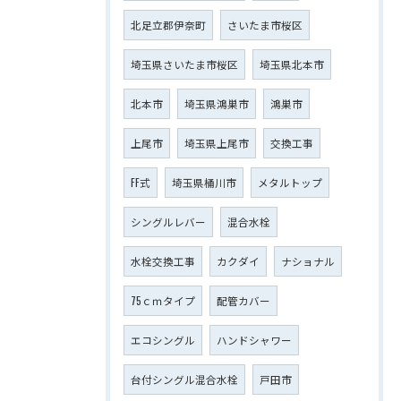
北足立郡伊奈町
さいたま市桜区
埼玉県さいたま市桜区
埼玉県北本市
北本市
埼玉県鴻巣市
鴻巣市
上尾市
埼玉県上尾市
交換工事
FF式
埼玉県桶川市
メタルトップ
シングルレバー
混合水栓
水栓交換工事
カクダイ
ナショナル
75ｃｍタイプ
配管カバー
エコシングル
ハンドシャワー
台付シングル混合水栓
戸田市