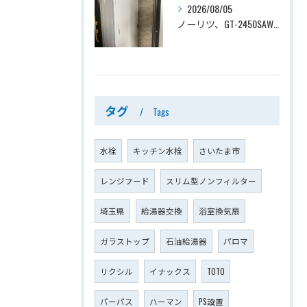
2026/08/05
ノーリツ、GT-2450SAWX-TB→ノーリツ、GT-2470SAW-TB-1 BL 、24号、オート、PS扉内後方排気、給湯器交換工事ー埼玉県さいたま市南区鹿手袋
タグ
Tags
水栓
キッチン水栓
さいたま市
レンジフード
スリム型ノンフィルター
埼玉県
給湯器交換
浴室換気扇
ガラストップ
石油給湯器
パロマ
リクシル
イナックス
TOTO
パーパス
ハーマン
PS設置