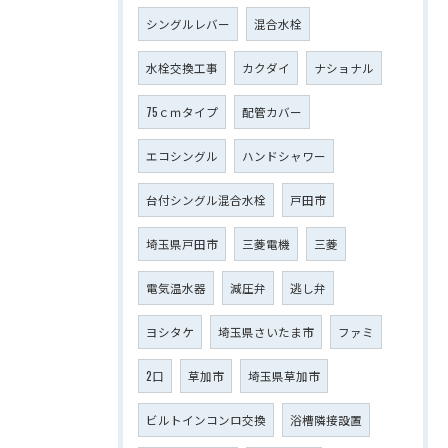
シングルレバー
混合水栓
水栓交換工事
カクダイ
ナショナル
75ｃｍタイプ
配管カバー
エコシングル
ハンドシャワー
台付シングル混合水栓
戸田市
埼玉県戸田市
三菱電機
三菱
電気温水器
減圧弁
逃し弁
ヨシタケ
埼玉県さいたま市
ファミ
2口
草加市
埼玉県草加市
ビルトインコンロ交換
浴槽隣接設置