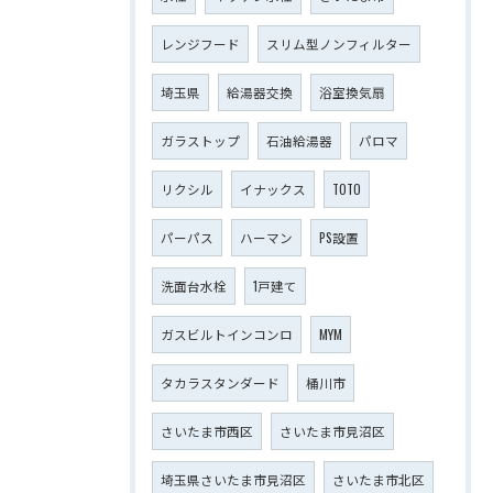
レンジフード
スリム型ノンフィルター
埼玉県
給湯器交換
浴室換気扇
ガラストップ
石油給湯器
パロマ
リクシル
イナックス
TOTO
パーパス
ハーマン
PS設置
洗面台水栓
1戸建て
ガスビルトインコンロ
MYM
タカラスタンダード
桶川市
さいたま市西区
さいたま市見沼区
埼玉県さいたま市見沼区
さいたま市北区