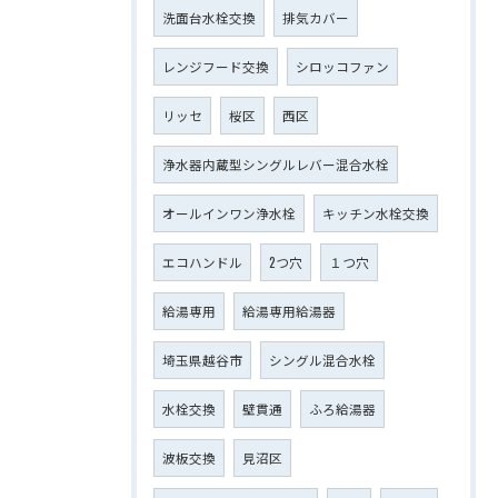
洗面台水栓交換
排気カバー
レンジフード交換
シロッコファン
リッセ
桜区
西区
浄水器内蔵型シングルレバー混合水栓
オールインワン浄水栓
キッチン水栓交換
エコハンドル
2つ穴
１つ穴
給湯専用
給湯専用給湯器
埼玉県越谷市
シングル混合水栓
水栓交換
壁貫通
ふろ給湯器
波板交換
見沼区