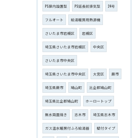
PS扉内設置型
PS延長前排気型
24号
フルオート
給湯暖房用熱源機
さいたま市岩槻区
岩槻区
埼玉県さいたま市岩槻区
中央区
さいたま市中央区
埼玉県さいたま市中央区
大宮区
蕨市
埼玉県蕨市
鳩山町
比企郡鳩山町
埼玉県比企郡鳩山町
ホーロートップ
無水両面焼き
志木市
埼玉県志木市
ガス温水暖房付ふろ給湯器
壁付タイプ