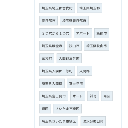
埼玉県埼玉郡宮代町
埼玉県埼玉郡
春日部市
埼玉県春日部市
２つ穴から１つ穴
アパート
飯能市
埼玉県飯能市
狭山市
埼玉県狭山市
三芳町
入間郡三芳町
埼玉県入間郡三芳町
入間郡
埼玉県入間郡
富士見市
埼玉県富士見市
オート
20号
南区
緑区
さいたま市緑区
埼玉県さいたま市緑区
湯水分岐口付