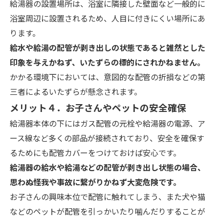
給湯器の設置場所は、浴室に隣接した壁面など一般的に
浴室周辺に設置されるため、人目に付きにくい場所にあ
ります。
給水や給湯の配管が剥き出しの状態であると雑然とした
印象を与えかねず、いたずらの標的にされかねません。
かかる環境下においては、意図的な配管の折損などの第
三者によるいたずらが懸念されます。
メリット４．お子さんやペットの安全確保
給湯器本体の下にはガス配管の元栓や給湯器の電源、ア
ース線など多くの部品が接続されており、安全を確保す
るためにも配管カバーをつけておけば安心です。
給湯器の給水や給湯などの配管が剥き出し状態の場合、
思わぬ怪我や事故に繋がりかねず大変危険です。
お子さんの興味本位で配管に触れてしまう、また犬や猫
などのペットが配管を引っかいたり噛んだりすることが