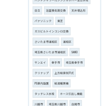
日立
浴室換気扇交換
天井埋込形
パナソニック
東芝
ガスビルトインコンロ交換
さいたま市浦和区
浦和区
埼玉県さいたま市浦和区
SANEI
サンエイ
幸手市
埼玉県幸手市
クリナップ
上方給排気FF式
PS扉内設置
給湯暖房機
タッチレス水栓
ホース引出し機能
川越市
埼玉県川越市
白岡市