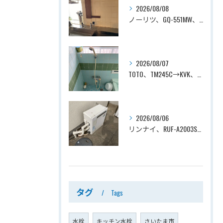
2026/08/08
ノーリツ、GQ-551MW、5号、元止式、屋内壁掛、防熱カバー付き、瞬間湯沸かし器（小型湯沸器）設置工事ー埼玉県川口市道合
2026/08/07
TOTO、TM245C→KVK、KF800T、壁付タイプ、サーモスタット付シャワーバス水栓、浴室用水栓交換工事ー埼玉県上尾市平塚
2026/08/06
リンナイ、RUF-A2003SAG(A)→ノーリツ、GT-C2072SAR-1 BL、20号、エコジョーズ、オート、屋外据置型、給湯器交換工事ー埼玉県上尾市平塚
タグ
Tags
水栓
キッチン水栓
さいたま市