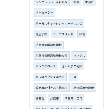
シングルレバー混合水栓
北区
水漏れ
浴室水栓交換
サーモスタット付シャワーバス水栓
浴室水栓
サーモスタッド
団地
浴室換気暖房乾燥機
浴室換気暖房乾燥機交換
マックス
ハンスグローエ
さいたま市南区
埼玉県さいたま市南区
三洋
暖房機能付きふろ給湯器
給湯暖房熱源機
据置台
川口市
埼玉県川口市
ハンドシャワー付シングルレバー混合水栓