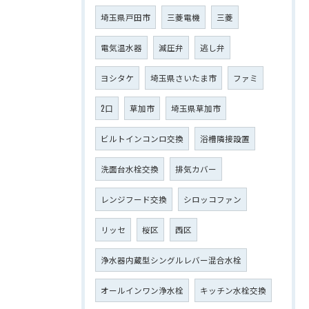
埼玉県戸田市
三菱電機
三菱
電気温水器
減圧弁
逃し弁
ヨシタケ
埼玉県さいたま市
ファミ
2口
草加市
埼玉県草加市
ビルトインコンロ交換
浴槽隣接設置
洗面台水栓交換
排気カバー
レンジフード交換
シロッコファン
リッセ
桜区
西区
浄水器内蔵型シングルレバー混合水栓
オールインワン浄水栓
キッチン水栓交換