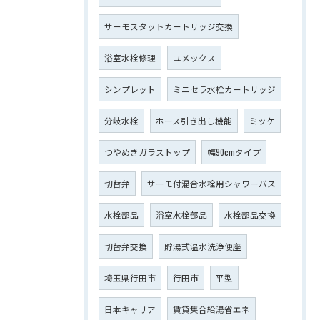
サーモスタットカートリッジ交換
浴室水栓修理
ユメックス
シンプレット
ミニセラ水栓カートリッジ
分岐水栓
ホース引き出し機能
ミッケ
つやめきガラストップ
幅90cmタイプ
切替弁
サーモ付混合水栓用シャワーバス
水栓部品
浴室水栓部品
水栓部品交換
切替弁交換
貯湯式温水洗浄便座
埼玉県行田市
行田市
平型
日本キャリア
賃貸集合給湯省エネ