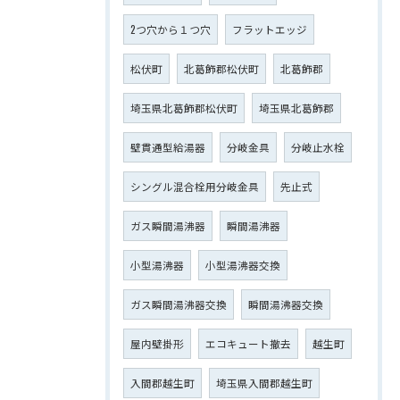
2つ穴から１つ穴
フラットエッジ
松伏町
北葛飾郡松伏町
北葛飾郡
埼玉県北葛飾郡松伏町
埼玉県北葛飾郡
壁貫通型給湯器
分岐金具
分岐止水栓
シングル混合栓用分岐金具
先止式
ガス瞬間湯沸器
瞬間湯沸器
小型湯沸器
小型湯沸器交換
ガス瞬間湯沸器交換
瞬間湯沸器交換
屋内壁掛形
エコキュート撤去
越生町
入間郡越生町
埼玉県入間郡越生町