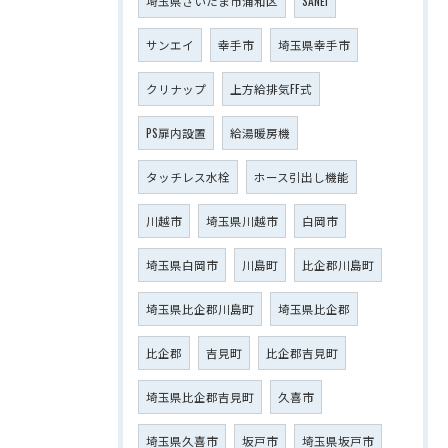
埼玉県さいたま市浦和区
SANEI
サンエイ
幸手市
埼玉県幸手市
クリナップ
上方給排気FF式
PS扉内設置
給湯暖房機
タッチレス水栓
ホース引出し機能
川越市
埼玉県川越市
白岡市
埼玉県白岡市
川島町
比企郡川島町
埼玉県比企郡川島町
埼玉県比企郡
比企郡
吉見町
比企郡吉見町
埼玉県比企郡吉見町
久喜市
埼玉県久喜市
坂戸市
埼玉県坂戸市