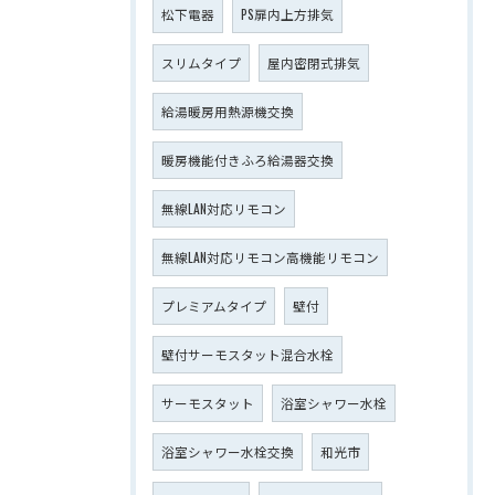
松下電器
PS扉内上方排気
スリムタイプ
屋内密閉式排気
給湯暖房用熱源機交換
暖房機能付きふろ給湯器交換
無線LAN対応リモコン
無線LAN対応リモコン高機能リモコン
プレミアムタイプ
壁付
壁付サーモスタット混合水栓
サーモスタット
浴室シャワー水栓
浴室シャワー水栓交換
和光市