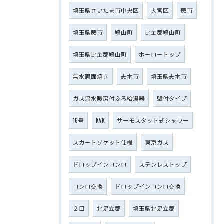
埼玉県さいたま市中央区
大宮区
蕨市
埼玉県蕨市
鳩山町
比企郡鳩山町
埼玉県比企郡鳩山町
ホーロートップ
無水両面焼き
志木市
埼玉県志木市
ガス温水暖房付ふろ給湯器
壁付タイプ
16号
KVK
サーモスタット式シャワー
スカートソケット仕様
東京ガス
ドロップインコンロ
ステンレストップ
コンロ交換
ドロップインコンロ交換
２口
北足立郡
埼玉県北足立郡