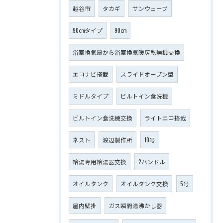
越谷市
タカギ
サンウェーブ
90㎝タイプ
90㎝
浴室換気扇から浴室換気暖房乾燥機交換
エコナビ搭載
スライドオープン型
ミドルタイプ
ビルトイン食洗機
ビルトイン食洗機交換
ライトエコ搭載
ネスト
渡辺製作所
10号
給湯専用給湯器交換
2ハンドル
オイルタンク
オイルタンク交換
5号
屋内壁掛
ガス瞬間湯沸かし器