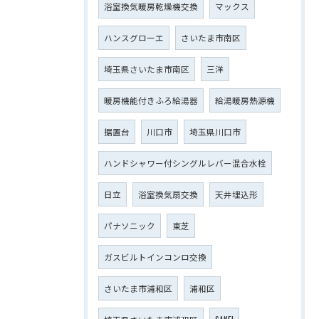
浴室換気暖房乾燥機交換
マックス
ハンスグローエ
さいたま市南区
埼玉県さいたま市南区
三洋
暖房機能付きふろ給湯器
給湯暖房熱源機
据置台
川口市
埼玉県川口市
ハンドシャワー付シングルレバー混合水栓
日立
浴室換気扇交換
天井埋込形
パナソニック
東芝
ガスビルトインコンロ交換
さいたま市浦和区
浦和区