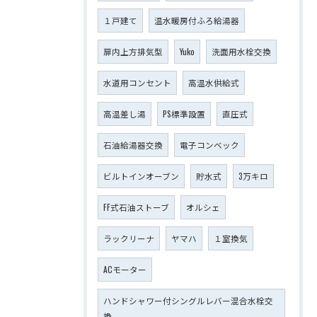
１戸建て
温水暖房付ふろ給湯器
扉内上方排気型
Yuko
洗面用水栓交換
水道用コンセント
高温水供給式
高温差し湯
PS標準設置
直圧式
石油給湯器交換
電子コンベック
ビルトインオーブン
貯水式
3万キロ
FF式石油ストーブ
オルシェ
ラックリーナ
ヤマハ
１室換気
ACモーター
ハンドシャワー付シングルレバー混合水栓交
換