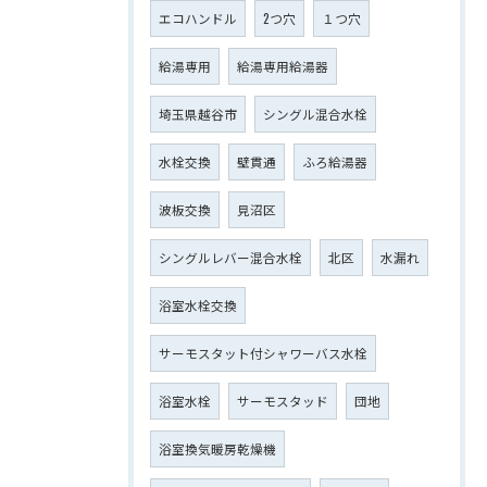
エコハンドル
2つ穴
１つ穴
給湯専用
給湯専用給湯器
埼玉県越谷市
シングル混合水栓
水栓交換
壁貫通
ふろ給湯器
波板交換
見沼区
シングルレバー混合水栓
北区
水漏れ
浴室水栓交換
サーモスタット付シャワーバス水栓
浴室水栓
サーモスタッド
団地
浴室換気暖房乾燥機