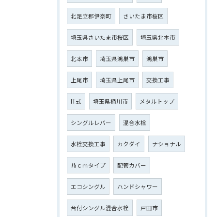
北足立郡伊奈町
さいたま市桜区
埼玉県さいたま市桜区
埼玉県北本市
北本市
埼玉県鴻巣市
鴻巣市
上尾市
埼玉県上尾市
交換工事
FF式
埼玉県桶川市
メタルトップ
シングルレバー
混合水栓
水栓交換工事
カクダイ
ナショナル
75ｃｍタイプ
配管カバー
エコシングル
ハンドシャワー
台付シングル混合水栓
戸田市