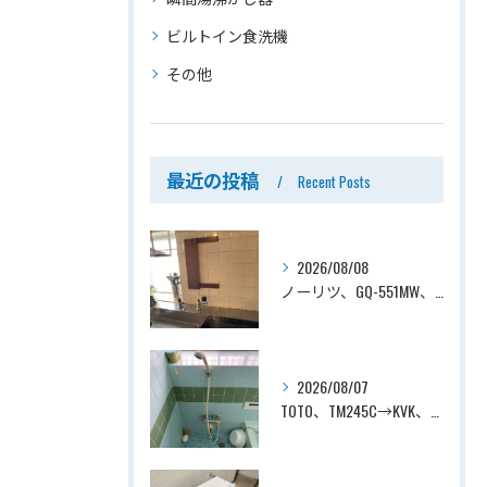
ビルトイン食洗機
その他
最近の投稿
Recent Posts
2026/08/08
ノーリツ、GQ-551MW、5号、元止式、屋内壁掛、防熱カバー付き、瞬間湯沸かし器（小型湯沸器）設置工事ー埼玉県川口市道合
2026/08/07
TOTO、TM245C→KVK、KF800T、壁付タイプ、サーモスタット付シャワーバス水栓、浴室用水栓交換工事ー埼玉県上尾市平塚