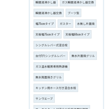
瞬間湯沸かし器
ガス瞬間湯沸かし器交換
瞬間湯沸かし器交換
ブーツ型
幅75cmタイプ
ガスター
水無し片面焼
天板幅75cmタイプ
天板幅60cmタイプ
シングルレバー式混合栓
台付1穴シングルレバー
無水片面焼グリル
ガス温水暖房専用熱源機
無水両面焼きグリル
キッチン用ホース付き混合水栓
サンウエーブ