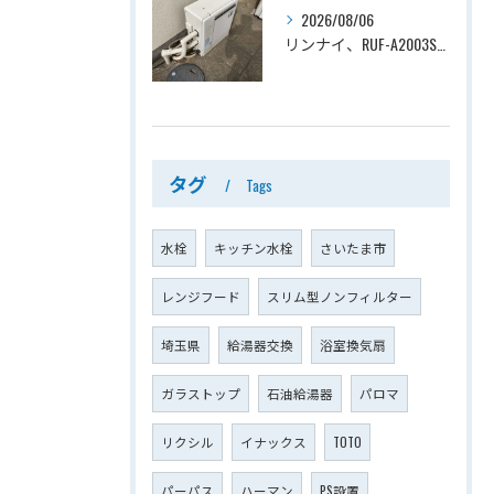
2026/08/06
リンナイ、RUF-A2003SAG(A)→ノーリツ、GT-C2072SAR-1 BL、20号、エコジョーズ、オート、屋外据置型、給湯器交換工事ー埼玉県上尾市平塚
タグ
Tags
水栓
キッチン水栓
さいたま市
レンジフード
スリム型ノンフィルター
埼玉県
給湯器交換
浴室換気扇
ガラストップ
石油給湯器
パロマ
リクシル
イナックス
TOTO
パーパス
ハーマン
PS設置