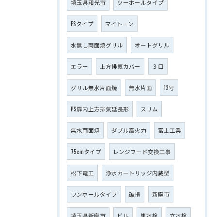
埼玉県和光市
ツーホールタイプ
FSタイプ
マイトーン
水無し両面焼グリル
オートグリル
エラー
上方排気カバー
３口
グリル無水片面焼
無水片面
13号
PS扉内上方排気延長形
スリム
無水両面焼
ダブル高火力
富士工業
75cmタイプ
レンジフード交換工事
松下電工
浄水カートリッジ内蔵型
ワンホールタイプ
破損
新座市
埼玉県新座市
ビル
単水栓
立水栓