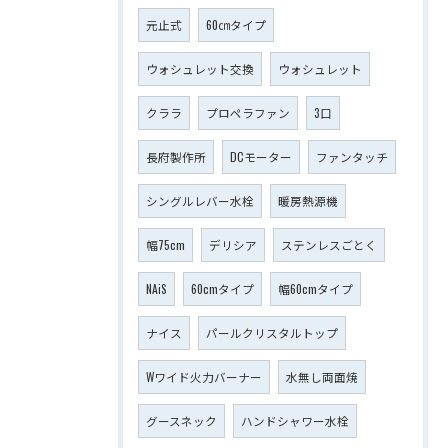
元止式
60㎝タイプ
ウォシュレット交換
ウォシュレット
クララ
プロペラファン
3口
長府製作所
DCモーター
ファンタッチ
シングルレバー水栓
暖房熱源機
幅75cm
デリシア
ステンレスごとく
NAiS
60cmタイプ
幅60cmタイプ
ナイス
パールクリスタルトップ
Wワイド火力バーナー
水無し両面焼
グースネック
ハンドシャワー水栓