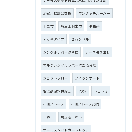
サーモスタット付混合水栓用温度制御部
浴室水栓部品交換
ワンタッチルーバー
羽生市
埼玉県羽生市
事務所
デッキタイプ
２ハンドル
シングルレバー混合栓
ホース引き出し
マルチシングルレバー洗面混合栓
ジェットフロー
クイックオート
給湯高温水供給式
1つ穴
トヨトミ
石油ストーブ
石油ストーブ交換
三郷市
埼玉県三郷市
サーモスタットカートリッジ