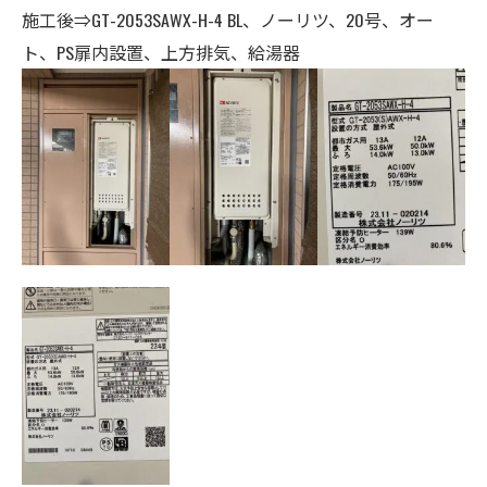
施工後⇒GT-2053SAWX-H-4 BL、ノーリツ、20号
、オー
ト、
PS扉内設置、上方排気、
給湯器