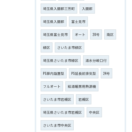
埼玉県入間郡三芳町
入間郡
埼玉県入間郡
富士見市
埼玉県富士見市
オート
20号
南区
緑区
さいたま市緑区
埼玉県さいたま市緑区
湯水分岐口付
PS扉内設置型
PS延長前排気型
24号
フルオート
給湯暖房用熱源機
さいたま市岩槻区
岩槻区
埼玉県さいたま市岩槻区
中央区
さいたま市中央区