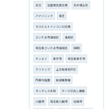
日立
浴室換気扇交換
天井埋込形
パナソニック
東芝
ガスビルトインコンロ交換
さいたま市浦和区
浦和区
埼玉県さいたま市浦和区
SANEI
サンエイ
幸手市
埼玉県幸手市
クリナップ
上方給排気FF式
PS扉内設置
給湯暖房機
タッチレス水栓
ホース引出し機能
川越市
埼玉県川越市
白岡市