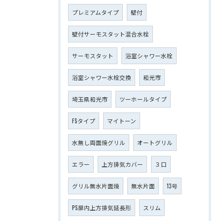
プレミアムタイプ
壁付
壁付サーモスタット混合水栓
サーモスタット
浴室シャワー水栓
浴室シャワー水栓交換
和光市
埼玉県和光市
ツーホールタイプ
FSタイプ
マイトーン
水無し両面焼グリル
オートグリル
エラー
上方排気カバー
３口
グリル無水片面焼
無水片面
13号
PS扉内上方排気延長形
スリム