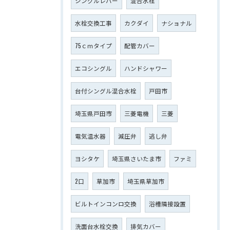
シングルレバー
混合水栓
水栓交換工事
カクダイ
ナショナル
75ｃｍタイプ
配管カバー
エコシングル
ハンドシャワー
台付シングル混合水栓
戸田市
埼玉県戸田市
三菱電機
三菱
電気温水器
減圧弁
逃し弁
ヨシタケ
埼玉県さいたま市
ファミ
2口
草加市
埼玉県草加市
ビルトインコンロ交換
浴槽隣接設置
洗面台水栓交換
排気カバー