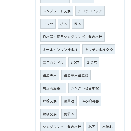
レンジフード交換
シロッコファン
リッセ
桜区
西区
浄水器内蔵型シングルレバー混合水栓
オールインワン浄水栓
キッチン水栓交換
エコハンドル
2つ穴
１つ穴
給湯専用
給湯専用給湯器
埼玉県越谷市
シングル混合水栓
水栓交換
壁貫通
ふろ給湯器
波板交換
見沼区
シングルレバー混合水栓
北区
水漏れ