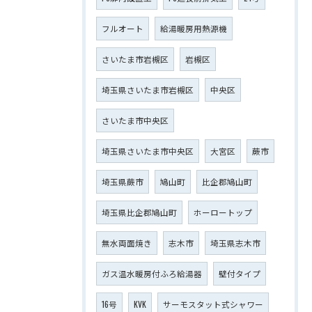
フルオート
給湯暖房用熱源機
さいたま市岩槻区
岩槻区
埼玉県さいたま市岩槻区
中央区
さいたま市中央区
埼玉県さいたま市中央区
大宮区
蕨市
埼玉県蕨市
鳩山町
比企郡鳩山町
埼玉県比企郡鳩山町
ホーロートップ
無水両面焼き
志木市
埼玉県志木市
ガス温水暖房付ふろ給湯器
壁付タイプ
16号
KVK
サーモスタット式シャワー