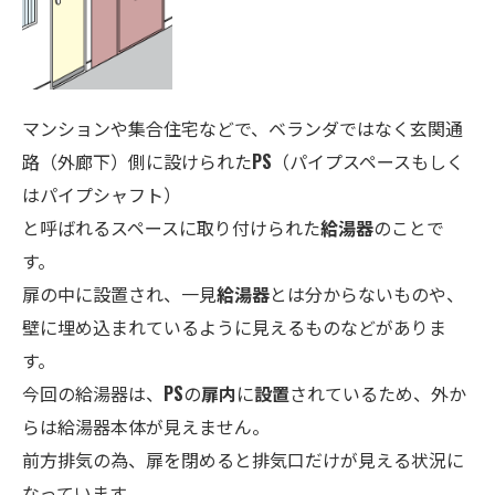
マンションや集合住宅などで、ベランダではなく玄関通
路（外廊下）側に設けられた
PS
（パイプスペースもしく
はパイプシャフト）
と呼ばれるスペースに取り付けられた
給湯器
のことで
す。
扉の中に設置され、一見
給湯器
とは分からないものや、
壁に埋め込まれているように見えるものなどがありま
す。
今回の給湯器は、
PS
の
扉内
に
設置
されているため、外か
らは給湯器本体が見えません。
前方排気の為、扉を閉めると排気口だけが見える状況に
なっています。