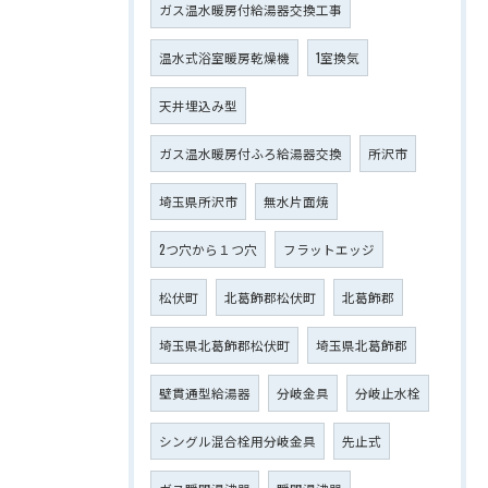
ガス温水暖房付給湯器交換工事
温水式浴室暖房乾燥機
1室換気
天井埋込み型
ガス温水暖房付ふろ給湯器交換
所沢市
埼玉県所沢市
無水片面焼
2つ穴から１つ穴
フラットエッジ
松伏町
北葛飾郡松伏町
北葛飾郡
埼玉県北葛飾郡松伏町
埼玉県北葛飾郡
壁貫通型給湯器
分岐金具
分岐止水栓
シングル混合栓用分岐金具
先止式