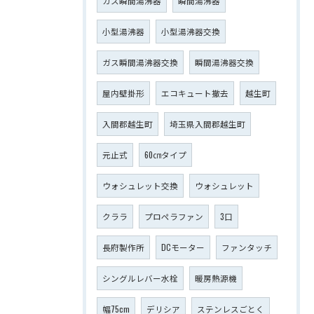
ガス瞬間湯沸器
瞬間湯沸器
小型湯沸器
小型湯沸器交換
ガス瞬間湯沸器交換
瞬間湯沸器交換
屋内壁掛形
エコキュート撤去
越生町
入間郡越生町
埼玉県入間郡越生町
元止式
60㎝タイプ
ウォシュレット交換
ウォシュレット
クララ
プロペラファン
3口
長府製作所
DCモーター
ファンタッチ
シングルレバー水栓
暖房熱源機
幅75cm
デリシア
ステンレスごとく