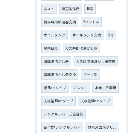
ネスト
渡辺製作所
10号
給湯専用給湯器交換
2ハンドル
オイルタンク
オイルタンク交換
5号
屋内壁掛
ガス瞬間湯沸かし器
瞬間湯沸かし器
ガス瞬間湯沸かし器交換
瞬間湯沸かし器交換
ブーツ型
幅75cmタイプ
ガスター
水無し片面焼
天板幅75cmタイプ
天板幅60cmタイプ
シングルレバー式混合栓
台付1穴シングルレバー
無水片面焼グリル