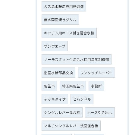
ガス温水暖房専用熱源機
無水両面焼きグリル
キッチン用ホース付き混合水栓
サンウエーブ
サーモスタット付混合水栓用温度制御部
浴室水栓部品交換
ワンタッチルーバー
羽生市
埼玉県羽生市
事務所
デッキタイプ
２ハンドル
シングルレバー混合栓
ホース引き出し
マルチシングルレバー洗面混合栓