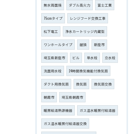
無水両面焼
ダブル高火力
富士工業
75cmタイプ
レンジフード交換工事
松下電工
浄水カートリッジ内蔵型
ワンホールタイプ
破損
新座市
埼玉県新座市
ビル
単水栓
立水栓
洗面用水栓
24時間換気機能付換気扇
ダクト用換気扇
換気扇
換気扇交換
朝霞市
埼玉県朝霞市
暖房給湯熱源機器
ガス温水暖房付給湯器
ガス温水暖房付給湯器交換