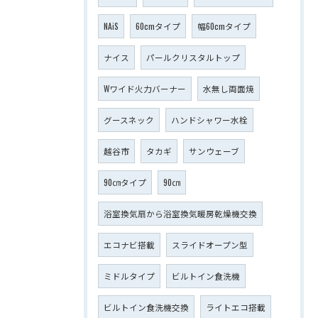
NAiS
60cmタイプ
幅60cmタイプ
ナイス
パールクリスタルトップ
Wワイド火力バーナー
水無し両面焼
グースネック
ハンドシャワー水栓
越谷市
タカギ
サンウェーブ
90㎝タイプ
90㎝
浴室換気扇から浴室換気暖房乾燥機交換
エコナビ搭載
スライドオープン型
ミドルタイプ
ビルトイン食洗機
ビルトイン食洗機交換
ライトエコ搭載