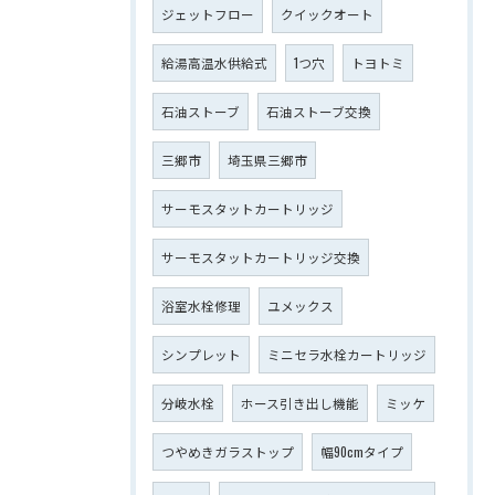
ジェットフロー
クイックオート
給湯高温水供給式
1つ穴
トヨトミ
石油ストーブ
石油ストーブ交換
三郷市
埼玉県三郷市
サーモスタットカートリッジ
サーモスタットカートリッジ交換
浴室水栓修理
ユメックス
シンプレット
ミニセラ水栓カートリッジ
分岐水栓
ホース引き出し機能
ミッケ
つやめきガラストップ
幅90cmタイプ