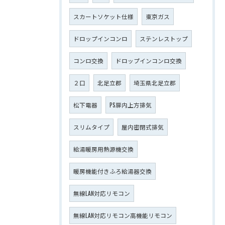
スカートソケット仕様
東京ガス
ドロップインコンロ
ステンレストップ
コンロ交換
ドロップインコンロ交換
２口
北足立郡
埼玉県北足立郡
松下電器
PS扉内上方排気
スリムタイプ
屋内密閉式排気
給湯暖房用熱源機交換
暖房機能付きふろ給湯器交換
無線LAN対応リモコン
無線LAN対応リモコン高機能リモコン