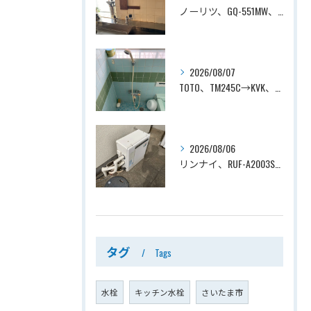
ノーリツ、GQ-551MW、5号、元止式、屋内壁掛、防熱カバー付き、瞬間湯沸かし器（小型湯沸器）設置工事ー埼玉県川口市道合
2026/08/07
TOTO、TM245C→KVK、KF800T、壁付タイプ、サーモスタット付シャワーバス水栓、浴室用水栓交換工事ー埼玉県上尾市平塚
2026/08/06
リンナイ、RUF-A2003SAG(A)→ノーリツ、GT-C2072SAR-1 BL、20号、エコジョーズ、オート、屋外据置型、給湯器交換工事ー埼玉県上尾市平塚
タグ
Tags
水栓
キッチン水栓
さいたま市