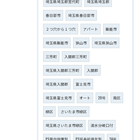
埼玉県埼玉郡宮代町
埼玉県埼玉郡
春日部市
埼玉県春日部市
２つ穴から１つ穴
アパート
飯能市
埼玉県飯能市
狭山市
埼玉県狭山市
三芳町
入間郡三芳町
埼玉県入間郡三芳町
入間郡
埼玉県入間郡
富士見市
埼玉県富士見市
オート
20号
南区
緑区
さいたま市緑区
埼玉県さいたま市緑区
湯水分岐口付
PS扉内設置型
PS延長前排気型
24号