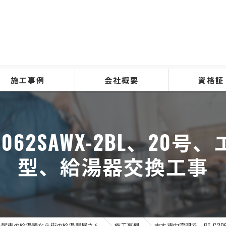
施工事例
会社概要
資格証
062SAWX-2BL、2
型、給湯器交換工事
上尾市の給湯器なら街の給湯器屋さん
施工事例
志木市中宗岡で、GT-C2