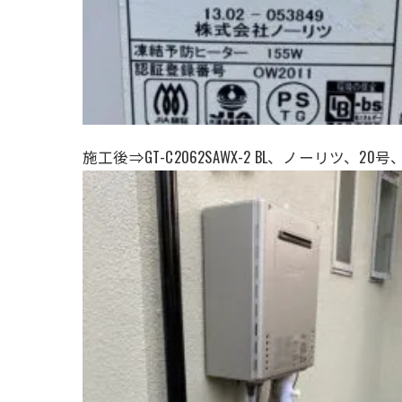
施工後⇒GT-C2062SAWX-2 BL、ノーリツ、