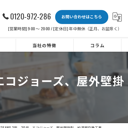
0120-972-286
お問い合わせはこちら
[営業時間] 9:00 〜 20:00 / [定休日] 年中無休（正月、お盆除く）
当社の特徴
コラム
ビルトインコンロ
0号、エコジョーズ、屋外壁掛
レンジフード
水栓
IHクッキングヒーター
ビルトイン食洗機
062SAWX-2BL、20号、エコジョーズ、屋外壁掛型、給湯器交換工事