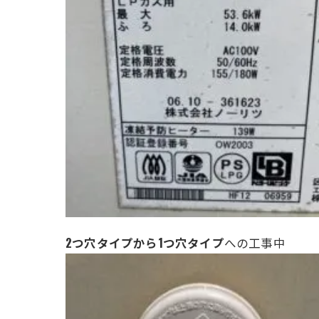
2つ穴タイプから1つ穴タイプ
への工事中