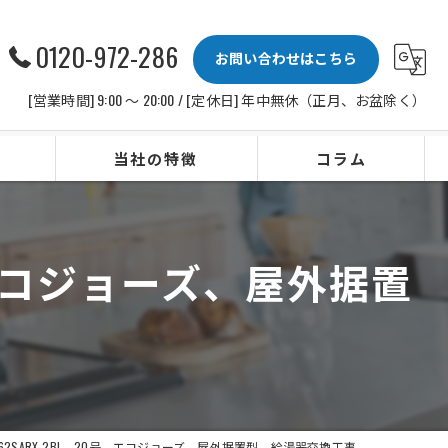
0120-972-286
お問い合わせはこちら
[営業時間] 9:00 〜 20:00 / [定休日] 年中無休（正月、お盆除く）
当社の特徴
コラム
ビルトインコンロ
号、エコジョーズ、屋外据置
レンジフード
水栓
IHクッキングヒーター
ビルトイン食洗機
062SARX-2BL、20号、エコジョーズ、屋外据置型、給湯器交換工事