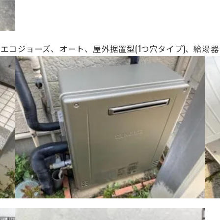
、20号、エコジョーズ、オート、屋外据置型(1つ穴タイプ)、給湯器