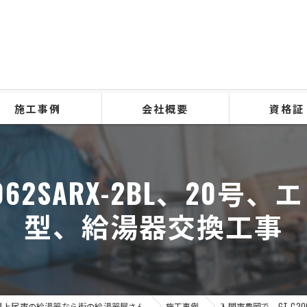
施工事例
会社概要
資格証
062SARX-2BL、20
型、給湯器交換工事
県上尾市の給湯器なら街の給湯器屋さん
施工事例
入間市豊岡で、GT-C2