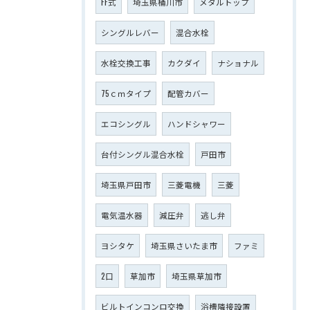
FF式
埼玉県桶川市
メタルトップ
シングルレバー
混合水栓
水栓交換工事
カクダイ
ナショナル
75ｃｍタイプ
配管カバー
エコシングル
ハンドシャワー
台付シングル混合水栓
戸田市
埼玉県戸田市
三菱電機
三菱
電気温水器
減圧弁
逃し弁
ヨシタケ
埼玉県さいたま市
ファミ
2口
草加市
埼玉県草加市
ビルトインコンロ交換
浴槽隣接設置