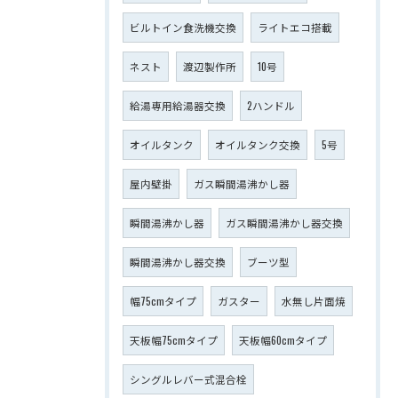
ビルトイン食洗機交換
ライトエコ搭載
ネスト
渡辺製作所
10号
給湯専用給湯器交換
2ハンドル
オイルタンク
オイルタンク交換
5号
屋内壁掛
ガス瞬間湯沸かし器
瞬間湯沸かし器
ガス瞬間湯沸かし器交換
瞬間湯沸かし器交換
ブーツ型
幅75cmタイプ
ガスター
水無し片面焼
天板幅75cmタイプ
天板幅60cmタイプ
シングルレバー式混合栓