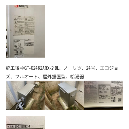
施工後⇒
GT-C2462ARX-2 BL、ノーリツ、24
号、エコジョー
ズ、フルオート、
屋外据置型、給湯器