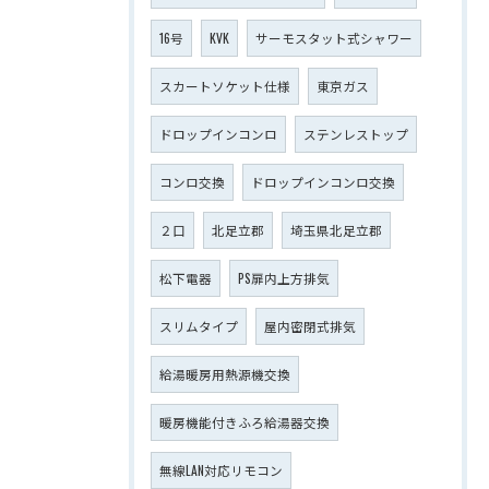
16号
KVK
サーモスタット式シャワー
スカートソケット仕様
東京ガス
ドロップインコンロ
ステンレストップ
コンロ交換
ドロップインコンロ交換
２口
北足立郡
埼玉県北足立郡
松下電器
PS扉内上方排気
スリムタイプ
屋内密閉式排気
給湯暖房用熱源機交換
暖房機能付きふろ給湯器交換
無線LAN対応リモコン