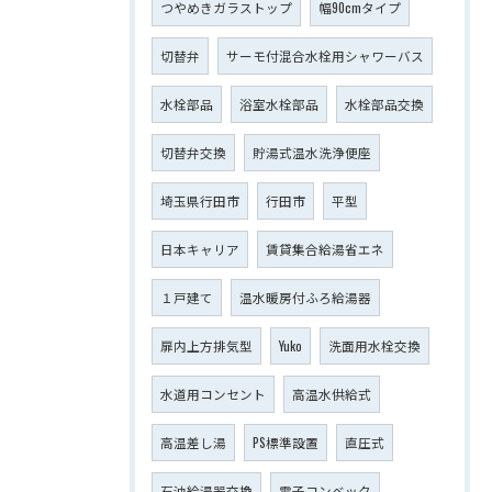
つやめきガラストップ
幅90cmタイプ
切替弁
サーモ付混合水栓用シャワーバス
水栓部品
浴室水栓部品
水栓部品交換
切替弁交換
貯湯式温水洗浄便座
埼玉県行田市
行田市
平型
日本キャリア
賃貸集合給湯省エネ
１戸建て
温水暖房付ふろ給湯器
扉内上方排気型
Yuko
洗面用水栓交換
水道用コンセント
高温水供給式
高温差し湯
PS標準設置
直圧式
石油給湯器交換
電子コンベック