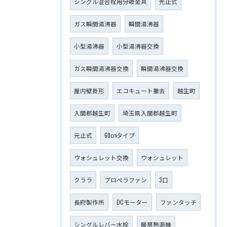
シングル混合栓用分岐金具
先止式
ガス瞬間湯沸器
瞬間湯沸器
小型湯沸器
小型湯沸器交換
ガス瞬間湯沸器交換
瞬間湯沸器交換
屋内壁掛形
エコキュート撤去
越生町
入間郡越生町
埼玉県入間郡越生町
元止式
60㎝タイプ
ウォシュレット交換
ウォシュレット
クララ
プロペラファン
3口
長府製作所
DCモーター
ファンタッチ
シングルレバー水栓
暖房熱源機