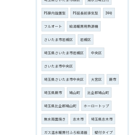
PS扉内設置型
PS延長前排気型
24号
フルオート
給湯暖房用熱源機
さいたま市岩槻区
岩槻区
埼玉県さいたま市岩槻区
中央区
さいたま市中央区
埼玉県さいたま市中央区
大宮区
蕨市
埼玉県蕨市
鳩山町
比企郡鳩山町
埼玉県比企郡鳩山町
ホーロートップ
無水両面焼き
志木市
埼玉県志木市
ガス温水暖房付ふろ給湯器
壁付タイプ