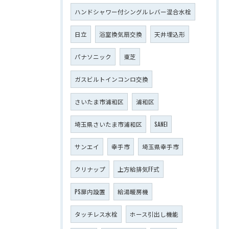
ハンドシャワー付シングルレバー混合水栓
日立
浴室換気扇交換
天井埋込形
パナソニック
東芝
ガスビルトインコンロ交換
さいたま市浦和区
浦和区
埼玉県さいたま市浦和区
SANEI
サンエイ
幸手市
埼玉県幸手市
クリナップ
上方給排気FF式
PS扉内設置
給湯暖房機
タッチレス水栓
ホース引出し機能