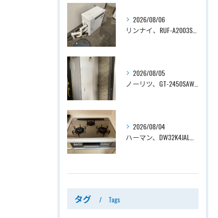
2026/08/06
リンナイ、RUF-A2003SAG(A)→ノーリツ、GT-C2072SAR-1 BL、20号、エコジョーズ、オート、屋外据置型、給湯器交換工事ー埼玉県上尾市平塚
2026/08/05
ノーリツ、GT-2450SAWX-TB→ノーリツ、GT-2470SAW-TB-1 BL 、24号、オート、PS扉内後方排気、給湯器交換工事ー埼玉県さいたま市南区鹿手袋
2026/08/04
ハーマン、DW32K4JAL→ノーリツ、N3WV6RWTP2SI、ファミ、つやめきガラストップ、天板幅60cmタイプ、ビルトインコンロ交換工事ー埼玉県さいたま市西区宮前町
タグ
Tags