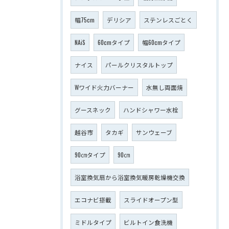
幅75cm
デリシア
ステンレスごとく
NAiS
60cmタイプ
幅60cmタイプ
ナイス
パールクリスタルトップ
Wワイド火力バーナー
水無し両面焼
グースネック
ハンドシャワー水栓
越谷市
タカギ
サンウェーブ
90㎝タイプ
90㎝
浴室換気扇から浴室換気暖房乾燥機交換
エコナビ搭載
スライドオープン型
ミドルタイプ
ビルトイン食洗機