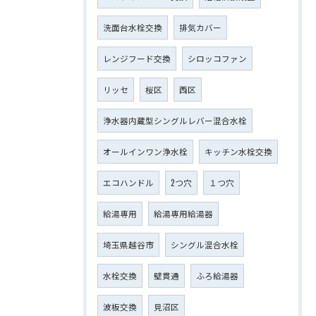
洗面台水栓交換
排気カバー
レンジフード交換
シロッコファン
リッセ
桜区
西区
浄水器内蔵型シングルレバー混合水栓
オールインワン浄水栓
キッチン水栓交換
エコハンドル
2つ穴
１つ穴
給湯専用
給湯専用給湯器
埼玉県越谷市
シングル混合水栓
水栓交換
壁貫通
ふろ給湯器
波板交換
見沼区