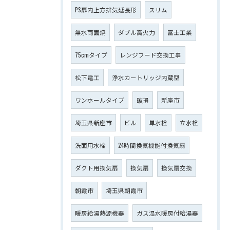
PS扉内上方排気延長形
スリム
無水両面焼
ダブル高火力
富士工業
75cmタイプ
レンジフード交換工事
松下電工
浄水カートリッジ内蔵型
ワンホールタイプ
破損
新座市
埼玉県新座市
ビル
単水栓
立水栓
洗面用水栓
24時間換気機能付換気扇
ダクト用換気扇
換気扇
換気扇交換
朝霞市
埼玉県朝霞市
暖房給湯熱源機器
ガス温水暖房付給湯器