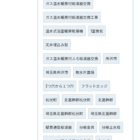
ガス温水暖房付給湯器交換
ガス温水暖房付給湯器交換工事
温水式浴室暖房乾燥機
1室換気
天井埋込み型
ガス温水暖房付ふろ給湯器交換
所沢市
埼玉県所沢市
無水片面焼
2つ穴から１つ穴
フラットエッジ
松伏町
北葛飾郡松伏町
北葛飾郡
埼玉県北葛飾郡松伏町
埼玉県北葛飾郡
壁貫通型給湯器
分岐金具
分岐止水栓