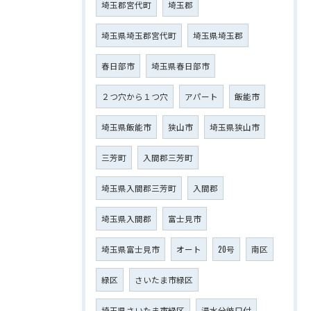
埼玉郡宮代町
埼玉郡
埼玉県埼玉郡宮代町
埼玉県埼玉郡
春日部市
埼玉県春日部市
２つ穴から１つ穴
アパート
飯能市
埼玉県飯能市
狭山市
埼玉県狭山市
三芳町
入間郡三芳町
埼玉県入間郡三芳町
入間郡
埼玉県入間郡
富士見市
埼玉県富士見市
オート
20号
南区
緑区
さいたま市緑区
埼玉県さいたま市緑区
湯水分岐口付