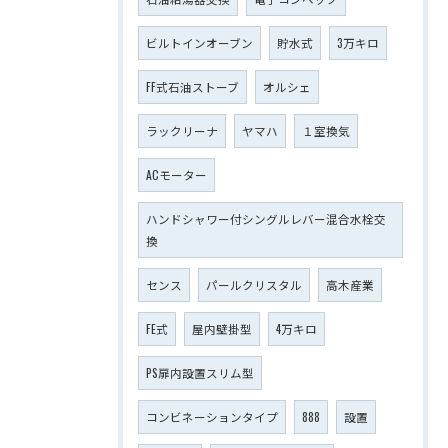
ビルトインオーブン
貯水式
3万キロ
FF式石油ストーブ
オルシェ
ラックリーナ
ヤマハ
１室換気
ACモーター
ハンドシャワー付シングルレバー混合水栓交
換
センス
パールクリスタル
高木産業
FE式
屋内壁掛型
4万キロ
PS扉内設置スリム型
コンビネーションタイプ
888
設置