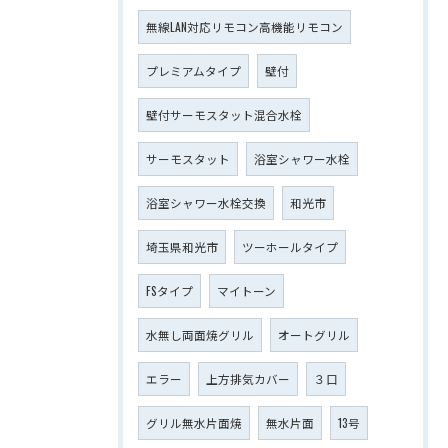
無線LAN対応リモコン高機能リモコン
プレミアムタイプ
壁付
壁付サーモスタット混合水栓
サーモスタット
浴室シャワー水栓
浴室シャワー水栓交換
和光市
埼玉県和光市
ツーホールタイプ
FSタイプ
マイトーン
水無し両面焼グリル
オートグリル
エラー
上方排気カバー
３口
グリル無水片面焼
無水片面
13号