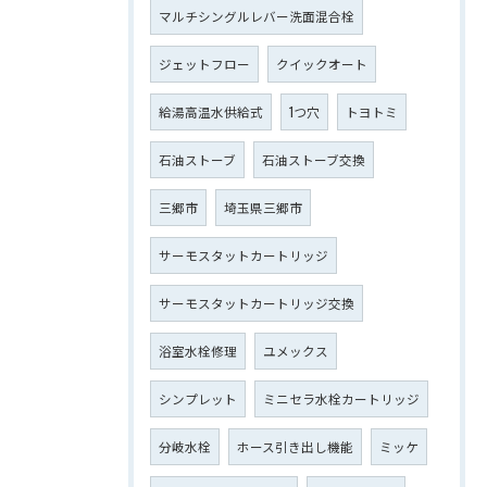
マルチシングルレバー洗面混合栓
ジェットフロー
クイックオート
給湯高温水供給式
1つ穴
トヨトミ
石油ストーブ
石油ストーブ交換
三郷市
埼玉県三郷市
サーモスタットカートリッジ
サーモスタットカートリッジ交換
浴室水栓修理
ユメックス
シンプレット
ミニセラ水栓カートリッジ
分岐水栓
ホース引き出し機能
ミッケ