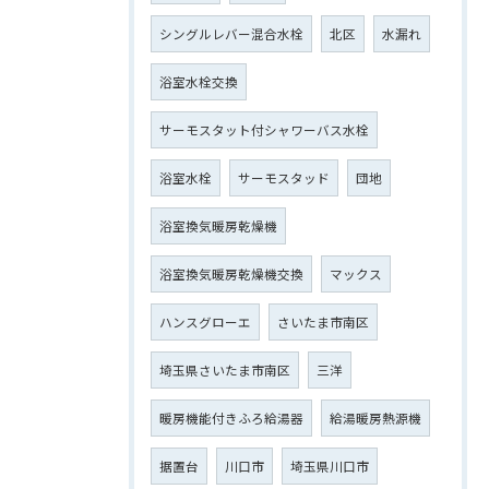
シングルレバー混合水栓
北区
水漏れ
浴室水栓交換
サーモスタット付シャワーバス水栓
浴室水栓
サーモスタッド
団地
浴室換気暖房乾燥機
浴室換気暖房乾燥機交換
マックス
ハンスグローエ
さいたま市南区
埼玉県さいたま市南区
三洋
暖房機能付きふろ給湯器
給湯暖房熱源機
据置台
川口市
埼玉県川口市