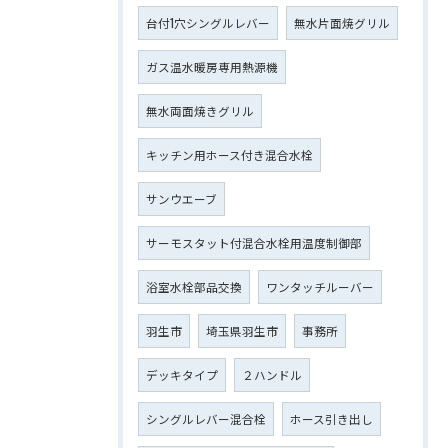
台付1穴シングルレバー
無水片面焼グリル
ガス温水暖房専用熱源機
無水両面焼きグリル
キッチン用ホース付き混合水栓
サンウエーブ
サーモスタット付混合水栓用温度制御部
浴室水栓部品交換
ワンタッチルーバー
羽生市
埼玉県羽生市
事務所
デッキタイプ
２ハンドル
シングルレバー混合栓
ホース引き出し