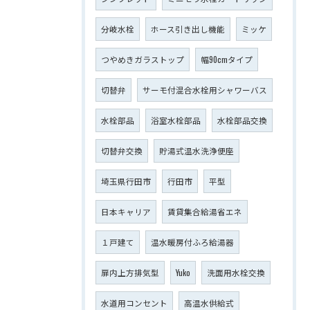
分岐水栓
ホース引き出し機能
ミッケ
つやめきガラストップ
幅90cmタイプ
切替弁
サーモ付混合水栓用シャワーバス
水栓部品
浴室水栓部品
水栓部品交換
切替弁交換
貯湯式温水洗浄便座
埼玉県行田市
行田市
平型
日本キャリア
賃貸集合給湯省エネ
１戸建て
温水暖房付ふろ給湯器
扉内上方排気型
Yuko
洗面用水栓交換
水道用コンセント
高温水供給式