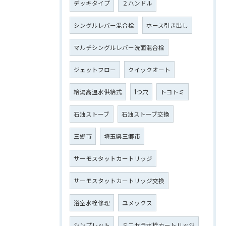
デッキタイプ
２ハンドル
シングルレバー混合栓
ホース引き出し
マルチシングルレバー洗面混合栓
ジェットフロー
クイックオート
給湯高温水供給式
1つ穴
トヨトミ
石油ストーブ
石油ストーブ交換
三郷市
埼玉県三郷市
サーモスタットカートリッジ
サーモスタットカートリッジ交換
浴室水栓修理
ユメックス
シンプレット
ミニセラ水栓カートリッジ