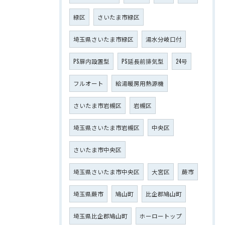
緑区
さいたま市緑区
埼玉県さいたま市緑区
湯水分岐口付
PS扉内設置型
PS延長前排気型
24号
フルオート
給湯暖房用熱源機
さいたま市岩槻区
岩槻区
埼玉県さいたま市岩槻区
中央区
さいたま市中央区
埼玉県さいたま市中央区
大宮区
蕨市
埼玉県蕨市
鳩山町
比企郡鳩山町
埼玉県比企郡鳩山町
ホーロートップ