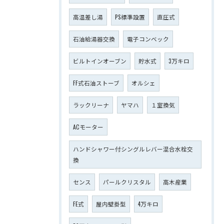
高温差し湯
PS標準設置
直圧式
石油給湯器交換
電子コンベック
ビルトインオーブン
貯水式
3万キロ
FF式石油ストーブ
オルシェ
ラックリーナ
ヤマハ
１室換気
ACモーター
ハンドシャワー付シングルレバー混合水栓交
換
センス
パールクリスタル
高木産業
FE式
屋内壁掛型
4万キロ