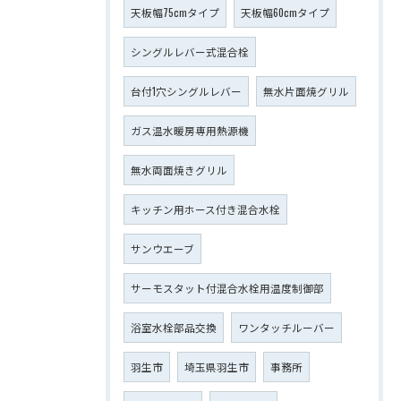
天板幅75cmタイプ
天板幅60cmタイプ
シングルレバー式混合栓
台付1穴シングルレバー
無水片面焼グリル
ガス温水暖房専用熱源機
無水両面焼きグリル
キッチン用ホース付き混合水栓
サンウエーブ
サーモスタット付混合水栓用温度制御部
浴室水栓部品交換
ワンタッチルーバー
羽生市
埼玉県羽生市
事務所