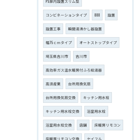
PS扉内設置スリム型
コンビネーションタイプ
888
設置
設置工事
瞬間湯沸かし器設置
幅75ｃｍタイプ
オートストップタイプ
埼玉県吉川市
吉川市
高効率ガス温水暖房付ふろ給湯器
高須産業
台所用換気扇
台所用換気扇交換
キッチン用水栓
キッチン用水栓交換
浴室用水栓
浴室用水栓交換
店舗
床暖房リモコン
床暖房リモコン交換
セイフル