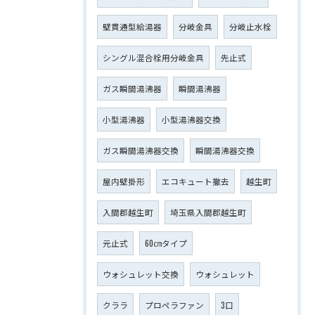
壁貫通型給湯器
分岐金具
分岐止水栓
シングル混合栓用分岐金具
先止式
ガス瞬間湯沸器
瞬間湯沸器
小型湯沸器
小型湯沸器交換
ガス瞬間湯沸器交換
瞬間湯沸器交換
屋内壁掛形
エコキュート撤去
越生町
入間郡越生町
埼玉県入間郡越生町
元止式
60㎝タイプ
ウォシュレット交換
ウォシュレット
クララ
プロペラファン
3口