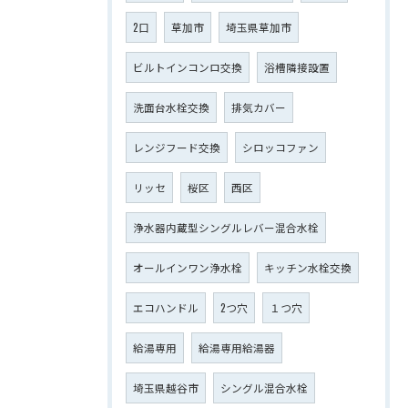
2口
草加市
埼玉県草加市
ビルトインコンロ交換
浴槽隣接設置
洗面台水栓交換
排気カバー
レンジフード交換
シロッコファン
リッセ
桜区
西区
浄水器内蔵型シングルレバー混合水栓
オールインワン浄水栓
キッチン水栓交換
エコハンドル
2つ穴
１つ穴
給湯専用
給湯専用給湯器
埼玉県越谷市
シングル混合水栓