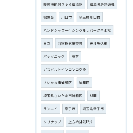
暖房機能付きふろ給湯器
給湯暖房熱源機
据置台
川口市
埼玉県川口市
ハンドシャワー付シングルレバー混合水栓
日立
浴室換気扇交換
天井埋込形
パナソニック
東芝
ガスビルトインコンロ交換
さいたま市浦和区
浦和区
埼玉県さいたま市浦和区
SANEI
サンエイ
幸手市
埼玉県幸手市
クリナップ
上方給排気FF式