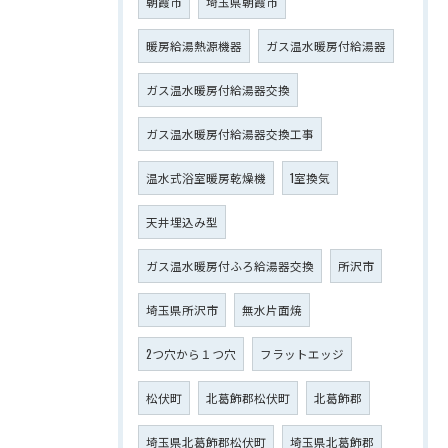
朝霞市
埼玉県朝霞市
暖房給湯熱源機器
ガス温水暖房付給湯器
ガス温水暖房付給湯器交換
ガス温水暖房付給湯器交換工事
温水式浴室暖房乾燥機
1室換気
天井埋込み型
ガス温水暖房付ふろ給湯器交換
所沢市
埼玉県所沢市
無水片面焼
2つ穴から１つ穴
フラットエッジ
松伏町
北葛飾郡松伏町
北葛飾郡
埼玉県北葛飾郡松伏町
埼玉県北葛飾郡