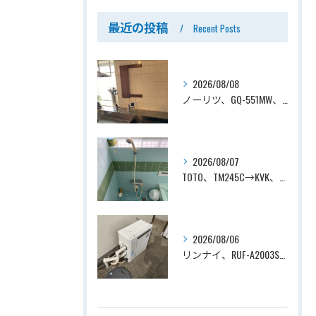
最近の投稿
Recent Posts
2026/08/08
ノーリツ、GQ-551MW、5号、元止式、屋内壁掛、防熱カバー付き、瞬間湯沸かし器（小型湯沸器）設置工事ー埼玉県川口市道合
2026/08/07
TOTO、TM245C→KVK、KF800T、壁付タイプ、サーモスタット付シャワーバス水栓、浴室用水栓交換工事ー埼玉県上尾市平塚
2026/08/06
リンナイ、RUF-A2003SAG(A)→ノーリツ、GT-C2072SAR-1 BL、20号、エコジョーズ、オート、屋外据置型、給湯器交換工事ー埼玉県上尾市平塚