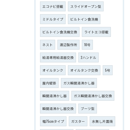
エコナビ搭載
スライドオープン型
ミドルタイプ
ビルトイン食洗機
ビルトイン食洗機交換
ライトエコ搭載
ネスト
渡辺製作所
10号
給湯専用給湯器交換
2ハンドル
オイルタンク
オイルタンク交換
5号
屋内壁掛
ガス瞬間湯沸かし器
瞬間湯沸かし器
ガス瞬間湯沸かし器交換
瞬間湯沸かし器交換
ブーツ型
幅75cmタイプ
ガスター
水無し片面焼