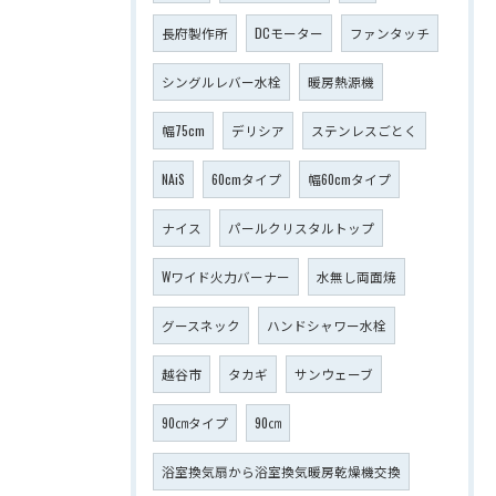
長府製作所
DCモーター
ファンタッチ
シングルレバー水栓
暖房熱源機
幅75cm
デリシア
ステンレスごとく
NAiS
60cmタイプ
幅60cmタイプ
ナイス
パールクリスタルトップ
Wワイド火力バーナー
水無し両面焼
グースネック
ハンドシャワー水栓
越谷市
タカギ
サンウェーブ
90㎝タイプ
90㎝
浴室換気扇から浴室換気暖房乾燥機交換