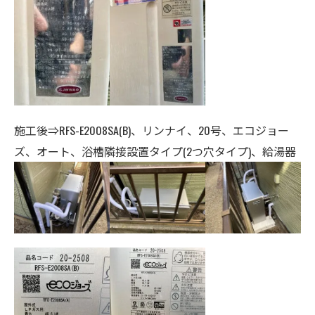
施工後⇒RFS-E2008SA(B)、リンナイ、20号、エコジョー
ズ、オート、浴槽隣接設置タイプ
(2つ穴タイプ)
、給湯器