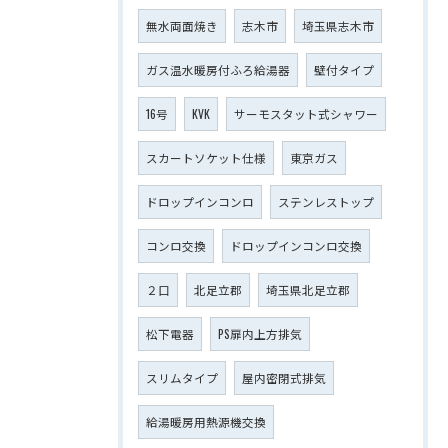
無水両面焼き
志木市
埼玉県志木市
ガス温水暖房付ふろ給湯器
壁付タイプ
16号
KVK
サーモスタット式シャワー
スカートソケット仕様
東京ガス
ドロップインコンロ
ステンレストップ
コンロ交換
ドロップインコンロ交換
２口
北足立郡
埼玉県北足立郡
松下電器
PS扉内上方排気
スリムタイプ
屋内密閉式排気
給湯暖房用熱源機交換