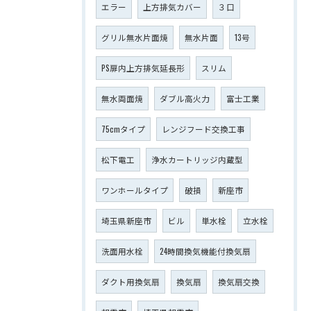
エラー
上方排気カバー
３口
グリル無水片面焼
無水片面
13号
PS扉内上方排気延長形
スリム
無水両面焼
ダブル高火力
富士工業
75cmタイプ
レンジフード交換工事
松下電工
浄水カートリッジ内蔵型
ワンホールタイプ
破損
新座市
埼玉県新座市
ビル
単水栓
立水栓
洗面用水栓
24時間換気機能付換気扇
ダクト用換気扇
換気扇
換気扇交換