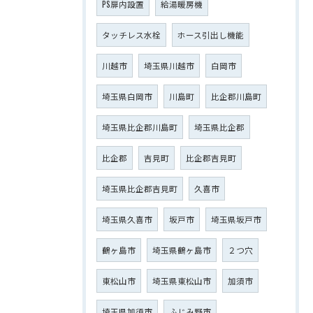
PS扉内設置
給湯暖房機
タッチレス水栓
ホース引出し機能
川越市
埼玉県川越市
白岡市
埼玉県白岡市
川島町
比企郡川島町
埼玉県比企郡川島町
埼玉県比企郡
比企郡
吉見町
比企郡吉見町
埼玉県比企郡吉見町
久喜市
埼玉県久喜市
坂戸市
埼玉県坂戸市
鶴ヶ島市
埼玉県鶴ヶ島市
２つ穴
東松山市
埼玉県東松山市
加須市
埼玉県加須市
ふじみ野市